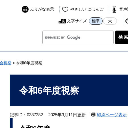
ふりがな表示
やさしい にほんご
音声
文字サイズ
標準
大
G
o
o
g
l
会視察
>
令和6年度視察
e
カ
本
ス
文
令和6年度視察
タ
ム
検
索
記事ID：0387282
2025年3月11日更新
印刷ページ表示