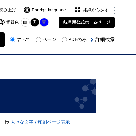
読み上げ
Foreign language
組織から探す
背景色
白
黒
青
岐阜県公式
ホームページ
すべて
ページ
PDFのみ
詳細検索
大きな文字で印刷ページ表示