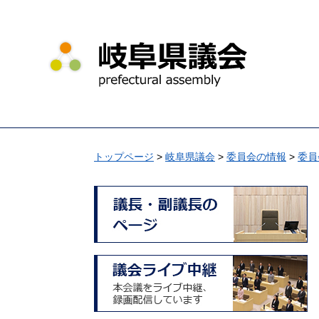
ペ
メ
ー
ニ
ジ
ュ
の
ー
先
を
頭
飛
で
ば
す
し
。
て
トップページ
>
岐阜県議会
>
委員会の情報
>
委員
本
文
へ