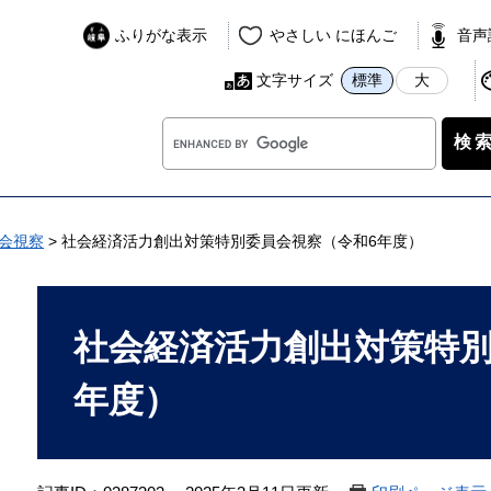
ふりがな表示
やさしい にほんご
音声
文字サイズ
標準
大
G
o
o
g
l
会視察
>
社会経済活力創出対策特別委員会視察（令和6年度）
e
カ
本
ス
文
社会経済活力創出対策特別
タ
ム
年度）
検
索