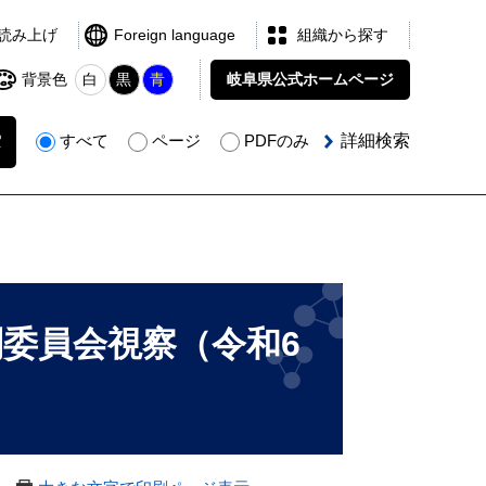
読み上げ
Foreign language
組織から探す
背景色
白
黒
青
岐阜県公式
ホームページ
すべて
ページ
PDFのみ
詳細検索
委員会視察（令和6