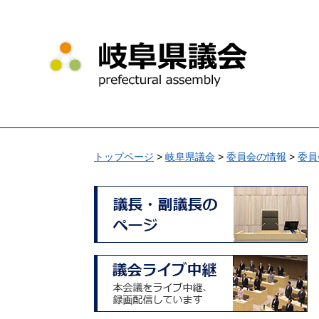
ペ
メ
ー
ニ
ジ
ュ
の
ー
先
を
頭
飛
で
ば
す
し
。
て
トップページ
>
岐阜県議会
>
委員会の情報
>
委員
本
文
へ