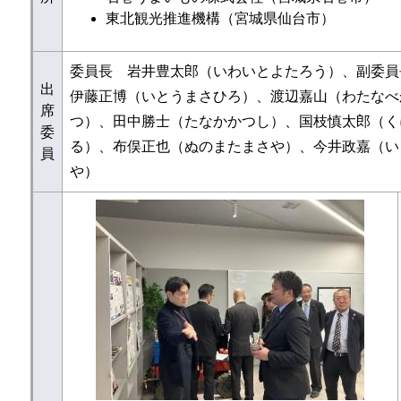
東北観光推進機構（宮城県仙台市）
委員長 岩井豊太郎（いわいとよたろう）、副委員
出
伊藤正博（いとうまさひろ）、渡辺嘉山（わたなべ
席
つ）、田中勝士（たなかかつし）、国枝慎太郎（く
委
る）、布俣正也（ぬのまたまさや）、今井政嘉（い
員
や）