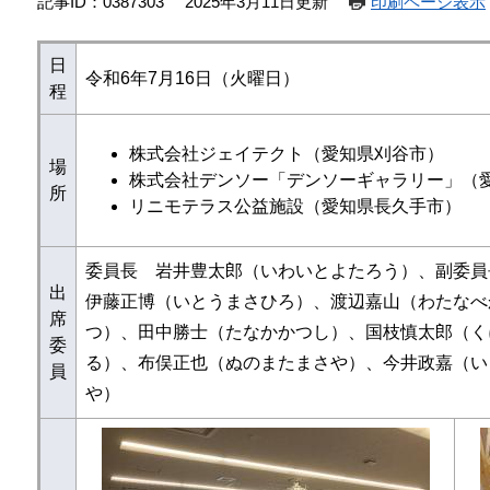
記事ID：0387303
2025年3月11日更新
印刷ページ表示
日
令和6年7月16日（火曜日）
程
株式会社ジェイテクト（愛知県刈谷市）
場
株式会社デンソー「デンソーギャラリー」（
所
リニモテラス公益施設（愛知県長久手市）
委員長 岩井豊太郎（いわいとよたろう）、副委員
出
伊藤正博（いとうまさひろ）、渡辺嘉山（わたなべ
席
つ）、田中勝士（たなかかつし）、国枝慎太郎（く
委
る）、布俣正也（ぬのまたまさや）、今井政嘉（い
員
や）