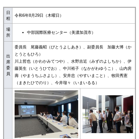
日
令和6年8月29日（木曜日）
程
場
中部国際医療センター（美濃加茂市）
所
委員長 尾藤義昭（びとうよしあき）、副委員長 加藤大博（か
とうともひろ）
出
川上哲也（かわかみてつや）、水野吉近（みずのよしちか）、伊
席
委
藤英生（いとうひでお）、中川裕子（なかがわゆうこ）、山内房
員
壽（やまうちふさよし）、安井忠（やすいまこと）、牧田秀憲
（まきたひでのり）、今井瑠々（いまいるる）