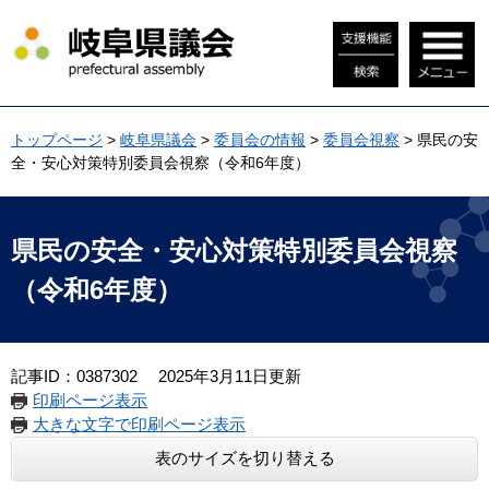
ペ
メ
ー
ニ
ジ
ュ
の
ー
先
を
頭
飛
トップページ
>
岐阜県議会
>
委員会の情報
>
委員会視察
>
県民の安
で
ば
全・安心対策特別委員会視察（令和6年度）
す
し
。
て
本
本
文
文
県民の安全・安心対策特別委員会視察
へ
（令和6年度）
記事ID：0387302
2025年3月11日更新
印刷ページ表示
大きな文字で印刷ページ表示
表のサイズを切り替える