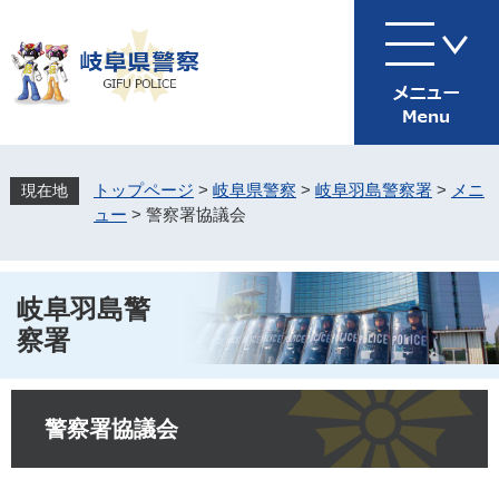
ペ
メ
ー
ニ
ジ
ュ
の
ー
先
を
頭
飛
で
ば
す
し
トップページ
>
岐阜県警察
>
岐阜羽島警察署
>
メニ
。
て
ュー
>
警察署協議会
本
文
へ
岐阜羽島警
察署
本
文
警察署協議会