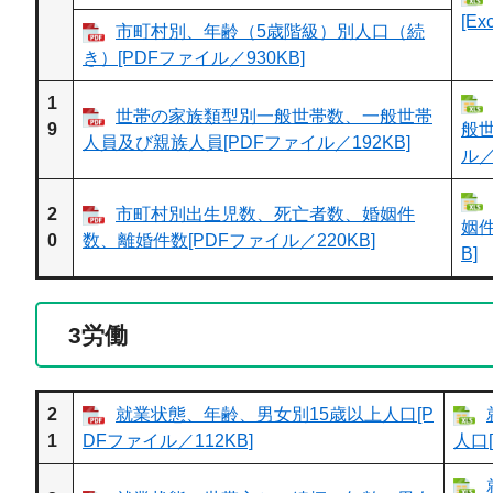
[E
市町村別、年齢（5歳階級）別人口（続
き）[PDFファイル／930KB]
1
世帯の家族類型別一般世帯数、一般世帯
9
般世
人員及び親族人員[PDFファイル／192KB]
ル／
2
市町村別出生児数、死亡者数、婚姻件
姻件
0
数、離婚件数[PDFファイル／220KB]
B]
3
労働
2
就業状態、年齢、男女別15歳以上人口[P
1
DFファイル／112KB]
人口[