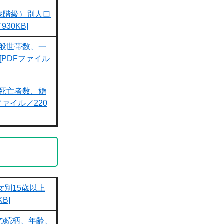
歳階級）別人口
30KB]
般世帯数、一
PDFファイル
死亡者数、婚
ァイル／220
女別15歳以上
B]
の続柄、年齢、