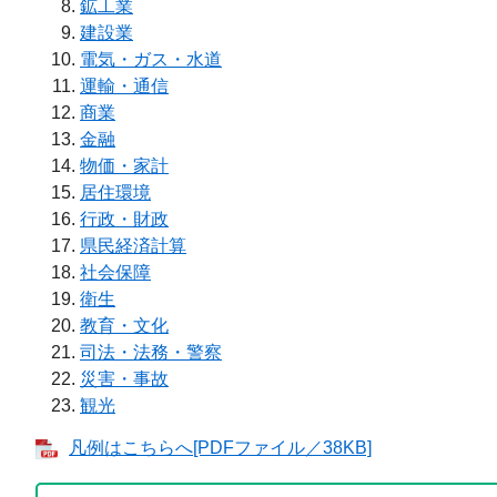
鉱工業
建設業
電気・ガス・水道
運輸・通信
商業
金融
物価・家計
居住環境
行政・財政
県民経済計算
社会保障
衛生
教育・文化
司法・法務・警察
災害・事故
観光
凡例はこちらへ[PDFファイル／38KB]