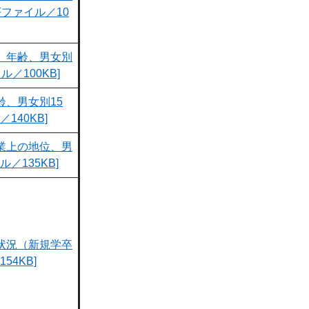
Fファイル／10
、年齢、男女別
ル／100KB]
齢、男女別15
140KB]
業上の地位、男
／135KB]
状況（新規学卒
54KB]