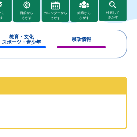
検索して
から
目的から
カレンダーから
組織から
さがす
す
さがす
さがす
さがす
教育・文化
県政情報
スポーツ・青少年
閉
閉
じ
じ
る
る