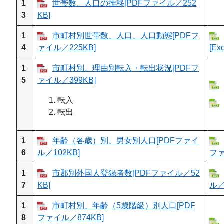
1
世帯数、人口の推移[PDFファイル／252
3
KB]
1
市町村別世帯数、人口、人口動態[PDFフ
4
ァイル／225KB]
[E
1
市町村別、理由別転入・転出状況[PDFフ
5
ァイル／399KB]
転入
転出
1
年齢（各歳）別、男女別人口[PDFファイ
6
ル／102KB]
ファ
1
市郡別外国人登録者数[PDFファイル／52
7
KB]
ル／
1
市町村別、年齢（5歳階級）別人口[PDF
8
ファイル／874KB]