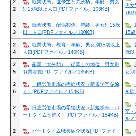
2
就業状態、世帯主との続柄、年齢、男女
男女
2
別15歳以上人口[PDFファイル／106KB]
7KB]
2
就業状態、配偶関係、年齢、男女別15歳
3
以上人口[PDFファイル／100KB]
15歳
2
就業状態、教育、年齢、男女別15歳以上
4
人口[PDFファイル／140KB]
歳以上
2
産業（大分類）、従業上の地位、男女別
5
有業者数[PDFファイル／135KB]
女別有
2
一般労働市場の需給状況（新規学卒を除
6
く）[PDFファイル／154KB]
を除く
2
日雇労働市場の零給状況（新規学卒・パ
卒・
7
ートタイムを除く）[PDFファイル／154KB]
ル／1
2
パートタイム職業紹介状況[PDFファイ