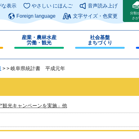
このページの本文へ
がな表示
やさしい にほんご
音声読み上げ
分類
Foreign language
文字サイズ・色変更
さが
産業・農林水産
社会基盤
労働・観光
まちづくり
閉
閉
じ
じ
る
る
報
>
>
岐阜県統計書 平成元年
ア観光キャンペーンを実施」他