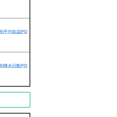
別平均気温[PD
別降水日数[PD