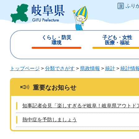
ペ
メ
ふり
ー
ニ
ジ
ュ
の
ー
先
を
くらし・防災
子ども・女性
頭
飛
環境
医療・福祉
で
ば
閉
閉
す
し
じ
じ
。
て
る
る
トップページ
>
分類でさがす
>
県政情報
>
統計
>
統計情
本
文
へ
重要なお知らせ
知事記者会見「楽しすぎるぞ岐阜！岐阜県アウトド
熱中症を予防しましょう