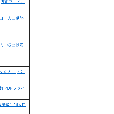
PDFファイル
口、人口動態
入・転出状況
別人口[PDF
[PDFファイ
歳階級）別人口