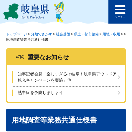
ペ
メ
このページの本文へ
ー
ニ
メ
ジ
ュ
ニ
の
ー
ュ
先
を
ー
頭
飛
トップページ
>
分類でさがす
>
社会基盤
>
県土・都市整備
>
用地・収用
>
>
用地調査等業務共通仕様書
で
ば
す
し
。
て
重要なお知らせ
本
文
へ
知事記者会見「楽しすぎるぞ岐阜！岐阜県アウトドア
観光キャンペーンを実施」他
熱中症を予防しましょう
本
文
用地調査等業務共通仕様書