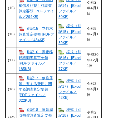
令和2
補償及び祭し料調査
記14） [Excel
(15)
年4月1
算定要領 [PDFファイ
ファイル／
日
ル／294KB]
50KB]
様式（別
別記15 立竹木
令和8
記15） [Excel
(16)
年7月1
調査算定要領 [PDFフ
ファイル／
日
ァイル／484KB]
39KB]
別記16 動産移
様式（別
平成30
転料調査算定要領
記16） [Excel
(17)
年12月
[PDFファイル／
ファイル／
1日
185KB]
77KB]
別記17 仮住居
様式（別
令和2
等に要する費用に関
記17） [Excel
(18)
年4月1
する調査算定要領
ファイル／
日
[PDFファイル／
42KB]
322KB]
別記18 家賃減
様式（別
令和2
収補償調査算定要領
記18） [Excel
(19)
年4月1