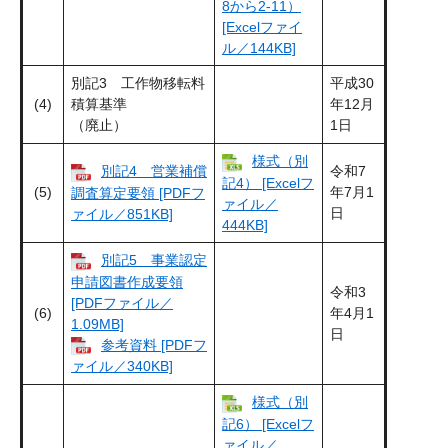
8から2-11）
[Excelファイ
ル／144KB]
別記3 工作物移転料
平成30
(4)
積算基準
年12月
（廃止）
1日
様式（別
別記4 営業補償
令和7
記4） [Excelフ
(5)
年7月1
調査算定要領 [PDFフ
ァイル／
日
ァイル／851KB]
444KB]
別記5 事業認定
申請図書作成要領
令和3
[PDFファイル／
(6)
年4月1
1.09MB]
日
参考資料 [PDFフ
ァイル／340KB]
様式（別
記6） [Excelフ
ァイル／