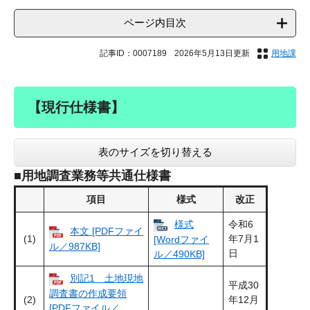
ページ内目次
記事ID：0007189
2026年5月13日更新
用地課
【現行仕様書】
表のサイズを切り替える
■用地調査業務等共通仕様書
項目
様式
改正
様式
令和6
本文 [PDFファイ
(1)
年7月1
[Wordファイ
ル／987KB]
日
ル／490KB]
別記1 土地現地
平成30
調査書の作成要領
(2)
年12月
[PDFファイル／