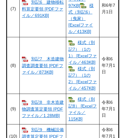
別記6 建物移転
和6年7
97KB]
様
(7)
料算定要領 [PDFファ
月1日
式（別記6）
イル／691KB]
（曳家）
[Excelファイ
ル／413KB]
様式（別
記7）（1の
1） [Excelファ
別記7 木造建物
令和6
イル／463KB]
(8)
年7月1
調査調査要領 [PDFフ
​様式（別
日
ァイル／873KB]
記7）（1の
2） [Excelファ
イル／457KB]
様式（別
別記8 非木造建
令和6
記8） [Excelフ
(9)
年7月1
物調査算定要領 [PDF
ァイル／
日
ファイル／1.28MB]
115KB]
別記9 機械設備
令和6
(10)
年7月1
調査算定要領 [PDFフ