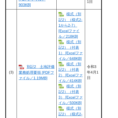
1日
903KB]
様式（別
記2）（様式2-
1から2-7）
[Excelファイ
ル／218KB]
様式（別
記2）（付表
1） [Excelファ
イル／648KB]
様式（別
別記2 土地評価
令和3
記2）（付表
(3)
年4月1
業務処理要領 [PDFフ
2） [Excelファ
日
ァイル／1.19MB]
イル／414KB]
様式（別
記2）（付表
3） [Excelファ
イル／500KB]
様式（別
記2）（様式2-