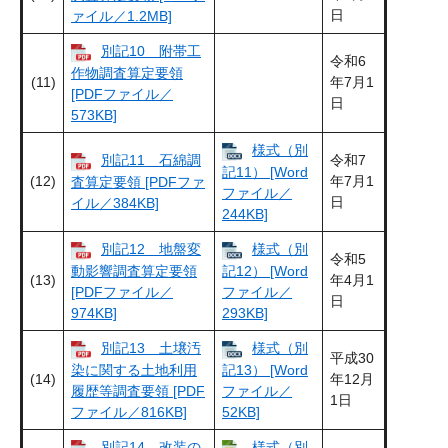
日
ァイル／1.2MB]
別記10 附帯工
令和6
作物調査算定要領
(11)
年7月1
[PDFファイル／
日
573KB]
様式（別
別記11 石綿調
令和7
記11） [Word
(12)
年7月1
査算定要領 [PDFファ
ファイル／
日
イル／384KB]
244KB]
別記12 地盤変
様式（別
令和5
動影響調査算定要領
記12） [Word
(13)
年4月1
[PDFファイル／
ファイル／
日
974KB]
293KB]
別記13 土壌汚
様式（別
平成30
染に関する土地利用
記13） [Word
(14)
年12月
履歴等調査要領 [PDF
ファイル／
1日
ファイル／816KB]
52KB]
別記14 改装の
様式（別