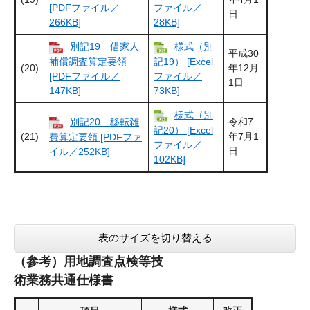
[PDFファイル／
ファイル／
日
266KB]
28KB]
別記19 借家人
様式（別
平成30
補償調査算定要領
記19） [Excel
(20)
年12月
[PDFファイル／
ファイル／
1日
147KB]
73KB]
様式（別
​​別記20 移転雑
令和7
記20） [Excel
(21)
年7月1
費算定要領 [PDFファ
ファイル／
日
イル／252KB]
102KB]
表のサイズを切り替える
（参考）用地調査点検等技
術業務共通仕様書