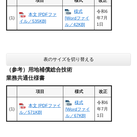
項目
様式
改正
様式
令和6
本文 [PDFファ
(1)
年7月
[Wordファイ
イル／535KB]
1日
ル／42KB]
表のサイズを切り替える
（参考）用地補償総合技術
業務共通仕様書
項目
様式
改正
様式
令和6
本文 [PDFファイ
(1)
年7月
[Wordファイ
ル／571KB]
1日
ル／67KB]