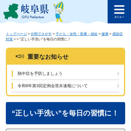
ペ
メ
このページの本文へ
ー
ニ
メ
ジ
ュ
ニ
の
ー
ュ
先
を
ー
頭
飛
トップページ
>
分類でさがす
>
子ども・女性・医療・福祉
>
健康
>
感染症
対策
>
>
“正しい手洗い”を毎日の習慣に！
で
ば
す
し
。
て
重要なお知らせ
本
文
へ
熱中症を予防しましょう
令和8年第3回定例会答弁速報について
本
文
“正しい手洗い”を毎日の習慣に！