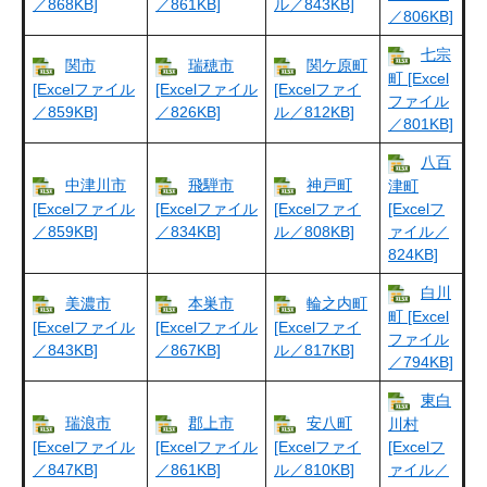
／868KB]
／861KB]
ル／843KB]
／806KB]
七宗
関市
瑞穂市
関ケ原町
町 [Excel
[Excelファイル
[Excelファイル
[Excelファイ
ファイル
／859KB]
／826KB]
ル／812KB]
／801KB]
八百
中津川市
飛騨市
神戸町
津町
[Excelファイル
[Excelファイル
[Excelファイ
[Excelフ
／859KB]
／834KB]
ル／808KB]
ァイル／
824KB]
白川
美濃市
本巣市
輪之内町
町 [Excel
[Excelファイル
[Excelファイル
[Excelファイ
ファイル
／843KB]
／867KB]
ル／817KB]
／794KB]
東白
瑞浪市
郡上市
安八町
川村
[Excelファイル
[Excelファイル
[Excelファイ
[Excelフ
／847KB]
／861KB]
ル／810KB]
ァイル／