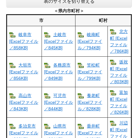
表のサイズを切り替える
＜県内市町村＞
市
町村
北方
岐阜市
土岐市
岐南町
町 [Excel
[Excelファイル
[Excelファイル
[Excelファイ
ファイル
／858KB]
／845KB]
ル／794KB]
／786KB]
坂祝
大垣市
各務原市
笠松町
町 [Excel
[Excelファイル
[Excelファイル
[Excelファイ
ファイル
／856KB]
／849KB]
ル／799KB]
／803KB]
富加
高山市
可児市
養老町
町 [Excel
[Excelファイル
[Excelファイル
[Excelファイ
ファイル
／843KB]
／844KB]
ル／828KB]
／826KB]
川辺
多治見市
山県市
垂井町
町 [Excel
[Excelファイル
[Excelファイル
[Excelファイ
ファイル