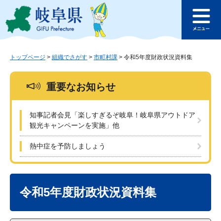
ペ
メ
このページの本文へ
ー
ニ
メ
ジ
ュ
ニ
の
ー
ュ
先
を
ー
頭
飛
トップページ
>
組織でさがす
>
市町村課
>
令和5年度財政状況資料集
で
ば
す
し
重要なお知らせ
。
て
本
文
知事記者会見「楽しすぎるぞ岐阜！岐阜県アウトドア
へ
観光キャンペーンを実施」他
熱中症を予防しましょう
本
文
令和5年度財政状況資料集