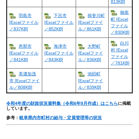
813KB]
御嵩
羽島市
下呂市
揖斐川町
町 [Excel
[Excelファイル
[Excelファイル
[Excelファイ
ファイル
／837KB]
／852KB]
ル／861KB]
／830KB]
白川
恵那市
海津市
大野町
村 [Excel
[Excelファイル
[Excelファイル
[Excelファイ
ファイル
／841KB]
／843KB]
ル／836KB]
／781KB]
美濃加茂
池田町
市 [Excelファイ
[Excelファイ
ル／808KB]
ル／839KB]
令和4年度の財政状況資料集（令和6年9月作成）はこちら
に掲載
しています。
参考：
岐阜県内市町村の給与・定員管理等の状況