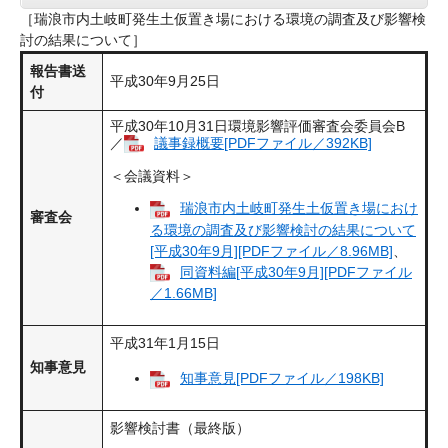
［瑞浪市内土岐町発生土仮置き場における環境の調査及び影響検
討の結果について］
報告書送
平成30年9月25日
付
平成30年10月31日環境影響評価審査会委員会B
／
議事録概要[PDFファイル／392KB]
＜会議資料＞
瑞浪市内土岐町発生土仮置き場におけ
審査会
る環境の調査及び影響検討の結果について
[平成30年9月][PDFファイル／8.96MB]
、
同資料編[平成30年9月][PDFファイル
／1.66MB]
平成31年1月15日
知事意見
知事意見[PDFファイル／198KB]
影響検討書（最終版）