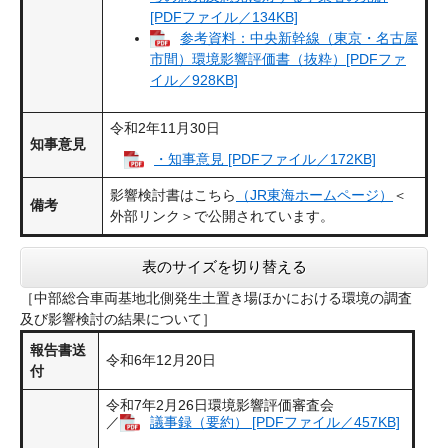
[PDFファイル／134KB]
参考資料：中央新幹線（東京・名古屋
市間）環境影響評価書（抜粋）[PDFファ
イル／928KB]
令和2年11月30日
知事意見
・知事意見 [PDFファイル／172KB]
影響検討書はこちら
（JR東海ホームページ）
＜
備考
外部リンク＞
で公開されています。
表のサイズを切り替える
［中部総合車両基地北側発生土置き場ほかにおける環境の調査
及び影響検討の結果について］
報告書送
令和6年12月20日
付
令和7年2月26日環境影響評価審査会
／
議事録（要約） [PDFファイル／457KB]