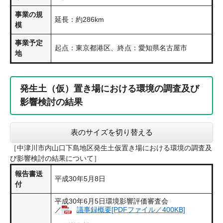
事業の規
延長：約286km
模
事業予定
起点：東京都港区、終点：愛知県名古屋市
地
発生土（仮）置き場における環境の調査及び
影響検討の結果
表のサイズを切り替える
［中津川市内山口下島地区発生土仮置き場における環境の調査及
び影響検討の結果について］
報告書送
平成30年5月8日
付
平成30年6月5日環境影響評価審査会
／
議事録概要[PDFファイル／400KB]