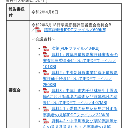
響検討の結果について］
報告書送
令和2年4月8日
付
令和2年6月18日環境影響評価審査会委員会B
／
議事録概要[PDFファイル／609KB]
＜会議資料＞
次第[PDFファイル／84KB]
資料1：岐阜県環境影響評価審査会の
審査担当委員会について[PDFファイル／
101KB]
資料2：中央新幹線事業に係る環境影
響評価手続きについて[PDFファイル／
250KB]
審査会
資料3：中津川市内千旦林発生土置き
場Aにおける環境の調査及び影響検討の結
果について[PDFファイル／4.07MB]
資料4-1：委員の意見及意見に対する
事業者の見解[PDFファイル／223KB]
資料4-2：中津川市及び県関係課等か
らの意見及意見に対する事業者の見解