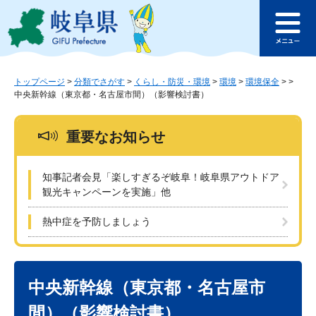
ペ
メ
このページの本文へ
ー
ニ
メ
ジ
ュ
ニ
の
ー
ュ
先
を
ー
頭
飛
トップページ
>
分類でさがす
>
くらし・防災・環境
>
環境
>
環境保全
>
>
中央新幹線（東京都・名古屋市間）（影響検討書）
で
ば
す
し
。
て
重要なお知らせ
本
文
へ
知事記者会見「楽しすぎるぞ岐阜！岐阜県アウトドア
観光キャンペーンを実施」他
熱中症を予防しましょう
本
文
中央新幹線（東京都・名古屋市
間）（影響検討書）