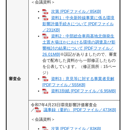
＜会議資料＞
次第 [PDFファイル／85KB]
資料1：中央新幹線事業に係る環境
影響評価手続きについて [PDFファイル
／231KB]
資料2：中部総合車両基地北側発生
土置き場ほかにおける環境の調査及び影
響検討の結果について [PDFファイル／
26.01MB]
※誤記がありましたので、審査
会で配布した資料から一部修正したもの
を公表しています。（修正箇所：15ペー
ジ）
資料3：意見等に対する事業者見解
審査会
[PDFファイル／555KB]
資料3別紙 [PDFファイル／6.95MB]
令和7年4月23日環境影響評価審査会
／
議事録（要約） [PDFファイル／473KB]
＜会議資料＞
次第 [PDFファイル／83KB]