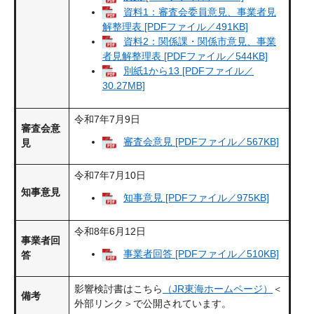
資料1：審査会委員意見、事業者見
解整理表 [PDFファイル／491KB]
資料2：関係課・関係市意見、事業
者見解整理表 [PDFファイル／544KB]
別紙1から13 [PDFファイル／
30.27MB]
令和7年7月9日
審査会意
審査会意見 [PDFファイル／567KB]
見
令和7年7月10日
知事意見
知事意見 [PDFファイル／975KB]
令和8年6月12日
事業者回
事業者回答 [PDFファイル／510KB]
答
影響検討書はこちら
（JR東海ホームページ）
＜
備考
外部リンク＞
で公開されています。