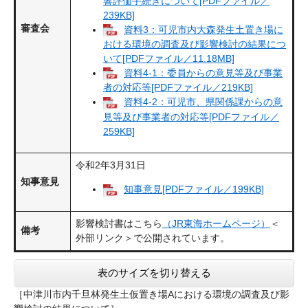
響評価手続きについて[PDFファイル／
239KB]
審査会
資料3：可児市内大森発生土置き場に
おける環境の調査及び影響検討の結果につ
いて[PDFファイル／11.18MB]
資料4-1：委員からの意見等及び事業
者の対応等[PDFファイル／219KB]
資料4-2：可児市、県関係課からの意
見等及び事業者の対応等[PDFファイル／
259KB]
令和2年3月31日
知事意見
知事意見[PDFファイル／199KB]
影響検討書はこちら
（JR東海ホームページ）
＜
備考
外部リンク＞
で公開されています。
表のサイズを切り替える
［中津川市内千旦林発生土仮置き場Aにおける環境の調査及び影