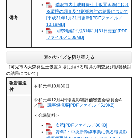
瑞浪市内土岐町発生土仮置き場におけ
る環境の調査及び影響検討の結果について
備考
[平成31年1月31日更新][PDFファイル／
10.18MB]
同資料編[平成31年1月31日更新][PDF
ファイル／1.85MB]
表のサイズを切り替える
［可児市内大森発生土仮置き場における環境の調査及び影響検討
の結果について］
報告書送
令和元年10月30日
付
令和元年12月4日環境影響評価審査会委員会A
／
議事録概要[PDFファイル／519KB]
＜会議資料＞
次第[PDFファイル／80KB]
資料2：中央新幹線事業に係る環境影