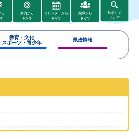
検索して
から
目的から
カレンダーから
組織から
さがす
す
さがす
さがす
さがす
教育・文化
県政情報
スポーツ・青少年
閉
閉
じ
じ
る
る