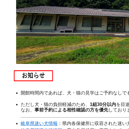
開館時間内であれば、犬・猫の見学はご予約なしで
ただし犬・猫の負担軽減のため、
1組30分以内
を目
なお、
事前予約による相性確認の方を優先
しており
岐阜県迷い犬情報
：県内各保健所に収容された迷い