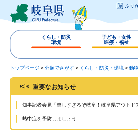
ペ
メ
ふり
ー
ニ
ジ
ュ
の
ー
先
を
くらし・防災
子ども・女性
頭
飛
環境
医療・福祉
で
ば
閉
閉
す
し
じ
じ
。
て
る
る
トップページ
>
分類でさがす
>
くらし・防災・環境
>
動
本
文
へ
重要なお知らせ
知事記者会見「楽しすぎるぞ岐阜！岐阜県アウトド
熱中症を予防しましょう