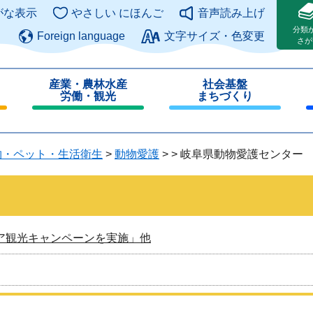
このページの本文へ
がな表示
やさしい にほんご
音声読み上げ
分類
Foreign language
文字サイズ・色変更
さが
産業・農林水産
社会基盤
労働・観光
まちづくり
閉
閉
じ
じ
る
る
物・ペット・生活衛生
>
動物愛護
>
>
岐阜県動物愛護センター
ア観光キャンペーンを実施」他