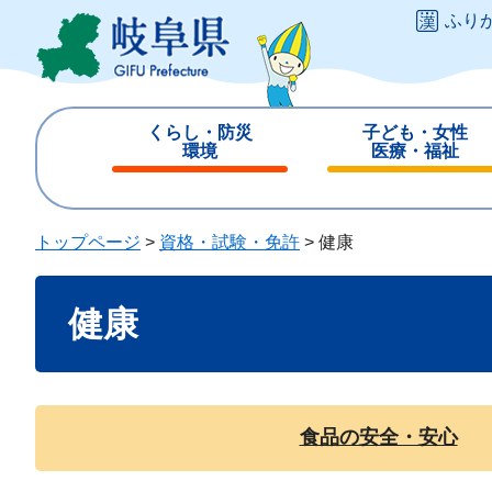
ペ
メ
ふり
ー
ニ
ジ
ュ
の
ー
先
を
くらし・防災
子ども・女性
頭
飛
環境
医療・福祉
で
ば
閉
閉
す
し
じ
じ
。
て
る
る
トップページ
>
資格・試験・免許
>
健康
本
文
本
へ
健康
文
食品の安全・安心