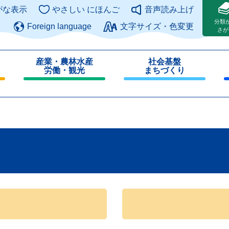
このページの本文へ
がな表示
やさしい にほんご
音声読み上げ
分類
Foreign language
文字サイズ・色変更
さが
産業・農林水産
社会基盤
労働・観光
まちづくり
閉
閉
じ
じ
る
る