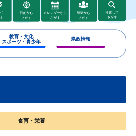
検索して
から
目的から
カレンダーから
組織から
さがす
す
さがす
さがす
さがす
教育・文化
県政情報
スポーツ・青少年
閉
閉
じ
じ
る
る
食育・栄養