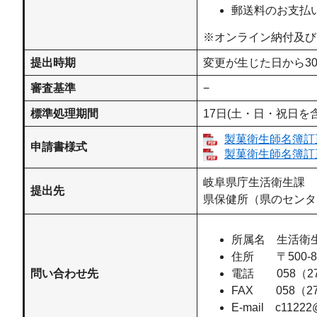
郵送料のお支払
※オンライン納付及び
提出時期
変更が生じた日から3
審査基準
−
標準処理期間
17日(土・日・祝日を
製菓衛生師名簿訂正
申請書様式
製菓衛生師名簿訂
岐阜県庁生活衛生課
提出先
県保健所（県のセンタ
所属名 生活衛
住所 〒500-8
問い合わせ先
電話 058（27
FAX 058（27
E-mail
c11222@p