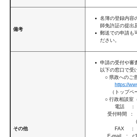
名簿の登録内容
師免許証の提出
備考
郵送での申請も
ださい。
申請の受付や審
以下の窓口で受
​ ○ 県政への
https://ww
（トップページ 
○ 行政相談室
電話 ： 058
受付時間 ： 月
（祝日、
その他
FAX ： 058
E-mail : c1112