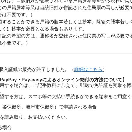
の方は、当該旧姓が記載されている戸籍謄本等※から現在の氏
ての戸籍謄本等又は当該旧姓が併記された住民票の写しが必要
合は不要です。）
認することができる戸籍の謄本若しくは抄本、除籍の謄本若し
しくは抄本が必要となる場合もあります。
併記の希望の方は、通称名が登録された住民票の写しが必要で
は不要です。）
日に収入証紙の販売が終了しました。（
詳細はこちら
）
ayPay・Pay-easyによるオンライン納付の方法について】
用する場合は、上記手数料に加えて、郵送で免許証を受取る際
。
望する方は、スマホ等の支払い手続きができる端末をご用意く
、各保健所、岐阜市保健所）で申請される場合
を読み取り、お支払いください。
る場合