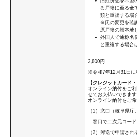
旧姓併記を希望
る戸籍に至る全
類と重複する場
※氏の変更を確
原戸籍の謄本若
外国人で通称名
と重複する場合
2,800円
※令和7年12月31
【クレジットカード・P
オンライン納付をご利
せてお支払いできます
オンライン納付をご希
（1）窓口（岐阜県庁
窓口で二次元コード
（2）郵送で申請され