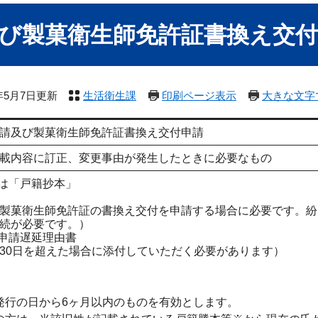
び製菓衛生師免許証書換え交付
6年5月7日更新
生活衛生課
印刷ページ表示
大きな文字
請及び製菓衛生師免許証書換え交付申請
載内容に訂正、変更事由が発生したときに必要なもの
くは「戸籍抄本」
製菓衛生師免許証の書換え交付を申請する場合に必要です。紛
続が必要です。）
正申請遅延理由書
30日を超えた場合に添付していただく必要があります）
発行の日から6ヶ月以内のものを有効とします。