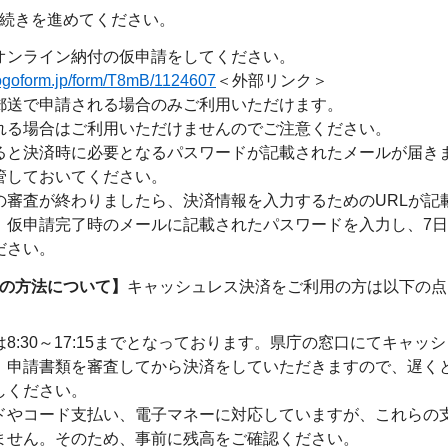
続きを進めてください。
オンライン納付の仮申請をしてください。
/logoform.jp/form/T8mB/1124607
＜外部リンク＞
郵送で申請される場合のみご利用いただけます。
る場合はご利用いただけませんのでご注意ください。
ると決済時に必要となるパスワードが記載されたメールが届き
管しておいてください。
の審査が終わりましたら、決済情報を入力するためのURLが記
、仮申請完了時のメールに記載されたパスワードを入力し、7
ださい。
の方法について】
キャッシュレス決済をご利用の方は以下の点
8:30～17:15までとなっております。県庁の窓口にてキャッ
申請書類を審査してから決済をしていただきますので、遅くとも
しください。
ドやコード支払い、電子マネーに対応していますが、これらの
ません。そのため、事前に残高をご確認ください。