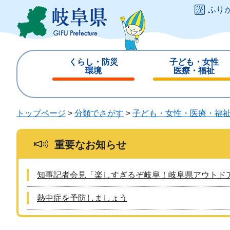
ペ
メ
ふり
ー
ニ
ジ
ュ
の
ー
先
を
くらし・防災
子ども・女性
頭
飛
環境
医療・福祉
で
ば
閉
閉
す
し
じ
じ
。
て
る
る
トップページ
>
分類でさがす
>
子ども・女性・医療・福
本
文
へ
重要なお知らせ
知事記者会見「楽しすぎるぞ岐阜！岐阜県アウトド
熱中症を予防しましょう