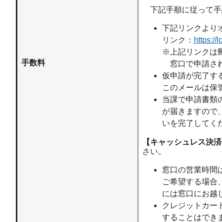
下記手順に従って手
下記リンクより
リンク：
https:/
※上記リンクは
手数料
窓口で申請され
仮申請が完了す
このメールは保
当課で申請書類
が届きますので
いを完了してく
【キャッシュレス決済
さい。
窓口の営業時間は
ご希望する場合、
には窓口にお越
クレジットカー
することはでき