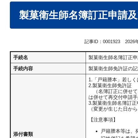
本
製菓衛生師名簿訂正申請及
文
記事ID：0001923
202
手続名
製菓衛生師名簿訂正申
手続内容
製菓衛生師免許証の記
1.「戸籍謄本」若し
2.製菓衛生師免許証
（名簿訂正に併せて
は併せて再交付申請手
3.製菓衛生師名簿訂
（変更が生じた日から
【注意事項】
戸籍謄本等は、
添付書類