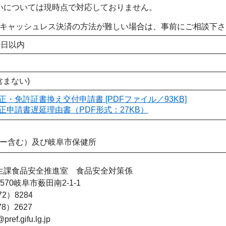
いについては現時点で対応しておりません。
キャッシュレス決済の方法が難しい場合は、事前にご相談下さ
0日以内
含まない)
・免許証書換え交付申請書 [PDFファイル／93KB]
正申請書遅延理由書（PDF形式：27KB）
ー含む）及び岐阜市保健所
生課食品安全推進室 食品安全対策係
570岐阜市薮田南2-1-1
2）8284
8）2627
ref.gifu.lg.jp