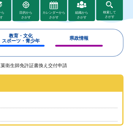
検索して
から
目的から
カレンダーから
組織から
さがす
す
さがす
さがす
さがす
教育・文化
県政情報
スポーツ・青少年
閉
閉
じ
じ
る
る
製菓衛生師免許証書換え交付申請