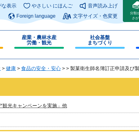
このページの本文へ
がな表示
やさしい にほんご
音声読み上げ
分類
Foreign language
文字サイズ・色変更
さが
産業・農林水産
社会基盤
労働・観光
まちづくり
閉
閉
じ
じ
る
る
祉
>
健康
>
食品の安全・安心
>
>
製菓衛生師名簿訂正申請及び
ア観光キャンペーンを実施」他