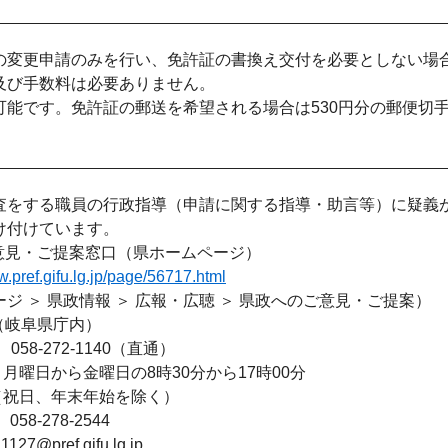
の変更申請のみを行い、免許証の書換え交付を必要としない場
及び手数料は必要ありません。
可能です。免許証の郵送を希望される場合は530円分の郵便切
査をする職員の行政指導（申請に関する指導・助言等）に疑義
け付けています。
ご意見・ご提案窓口（県ホームページ）
w.pref.gifu.lg.jp/page/56717.html
＞ 県政情報 ＞ 広報・広聴 ＞ 県政へのご意見・ご提案）
（岐阜県庁内）
-272-1140（直通）
曜日から金曜日の8時30分から17時00分
年末年始を除く）
-278-2544
7@pref.gifu.lg.jp