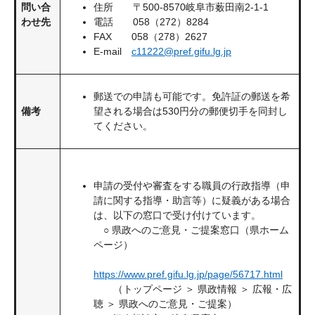
問い合
住所 〒500-8570岐阜市薮田南2-1-1
わせ先
電話 058（272）8284
FAX 058（278）2627
E-mail
c11222@pref.gifu.lg.jp
郵送での申請も可能です。免許証の郵送を希
備考
望される場合は530円分の郵便切手を同封し
てください。
申請の受付や審査をする職員の行政指導（申
請に関する指導・助言等）に疑義がある場合
は、以下の窓口で受け付けています。
​ ○ 県政へのご意見・ご提案窓口（県ホーム
ページ）
https://www.pref.gifu.lg.jp/page/56717.html
（トップページ ＞ 県政情報 ＞ 広報・広
聴 ＞ 県政へのご意見・ご提案）