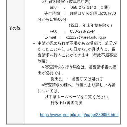
○ 行政相談室（岐阜県庁内）
電話 ： 058-272-1140（直通）
受付時間 ： 月曜日から金曜日の8時30
分から17時00分
（祝日、年末年始を除く）
その他
FAX ： 058-278-2544
E-mail : c11127@pref.gifu.lg.jp
申請が認められず不服がある場合は、処分が
あったことを知った日から3か月以内に、審
査請求を行うことができます（行政不服審査
制度）。
○ 審査請求を行う場合は、審査請求書の提
出が必要です。
提出先 : 審査庁又は処分庁
○審査請求の様式、制度のより詳しい内容
については、
以下県ホームページをご覧ください。
行政不服審査制度
https://www.pref.gifu.lg.jp/page/250996.html