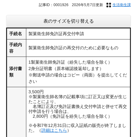
記事ID：0001926
2026年5月7日更新
生活衛生課
表のサイズを切り替える
手続名
製菓衛生師免許証再交付申請
手続内
製菓衛生師免許証の再交付のために必要なもの
容
1製菓衛生師免許証（紛失した場合を除く）
添付書
2身分証明書（原本確認後返却します）
類
※郵送申請の場合はコピー（両面）を提出してくだ
さい
3,500円
※製菓衛生師名簿の記載事項に訂正又は変更が生じ
たことにより、
名簿訂正及び免許証書換え交付申請と併せて再交
付申請を行う場合は、
2,800円（免許証を紛失した場合を除く）
※令和7年12月31日に収入証紙の販売が終了しまし
た。（
詳細はこちら
）