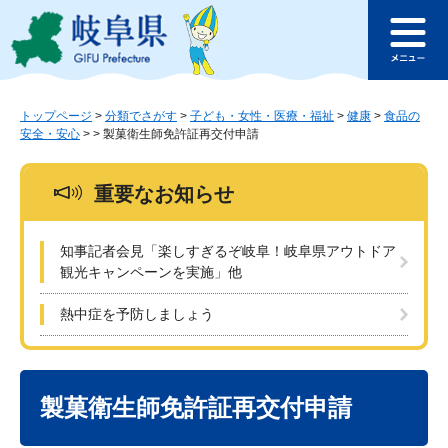
ペ
メ
このページの本文へ
ー
ニ
メ
ジ
ュ
ニ
の
ー
ュ
先
を
ー
頭
飛
トップページ
>
分類でさがす
>
子ども・女性・医療・福祉
>
健康
>
食品の
安全・安心
>
>
製菓衛生師免許証再交付申請
で
ば
す
し
。
て
重要なお知らせ
本
文
へ
知事記者会見「楽しすぎるぞ岐阜！岐阜県アウトドア
観光キャンペーンを実施」他
熱中症を予防しましょう
本
文
製菓衛生師免許証再交付申請