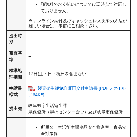
郵送料のお支払いについては現時点で対応し
ておりません。
※オンライン納付及びキャッシュレス決済の方法が
難しい場合は、事前にご相談下さい。
提出時
−
期
審査基
−
準
標準処
17日(土・日・祝日を含まない)
理期間
申請書
製菓衛生師免許証再交付申請書 [PDFファイル
様式
／64KB]
岐阜県庁生活衛生課
提出先
県保健所（県のセンター含む）及び岐阜市保健所
所属名 生活衛生課食品安全推進室 食品安
全対策係