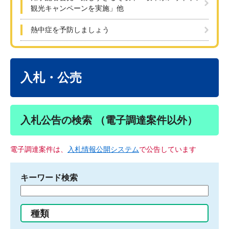
観光キャンペーンを実施」他
熱中症を予防しましょう
本
文
入札・公売
入札公告の検索 （電子調達案件以外）
電子調達案件は、
入札情報公開システム
で公告しています
キーワード検索
検
索
す
種類
る