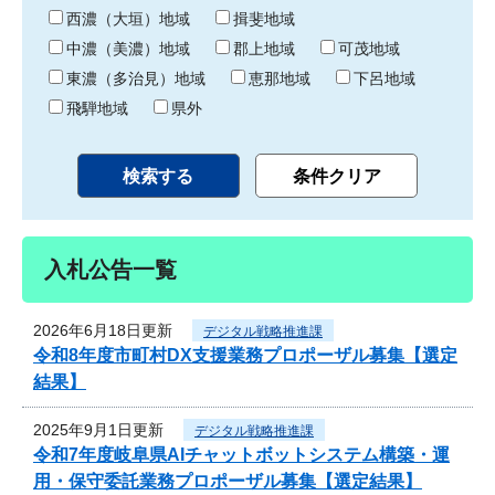
り
西濃（大垣）地域
揖斐地域
中濃（美濃）地域
郡上地域
可茂地域
東濃（多治見）地域
恵那地域
下呂地域
飛騨地域
県外
入札公告一覧
2026年6月18日更新
デジタル戦略推進課
令和8年度市町村DX支援業務プロポーザル募集【選定
結果】
2025年9月1日更新
デジタル戦略推進課
令和7年度岐阜県AIチャットボットシステム構築・運
用・保守委託業務プロポーザル募集【選定結果】