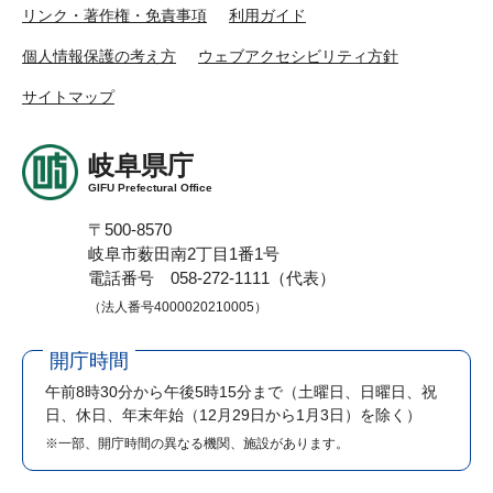
リンク・著作権・免責事項
利用ガイド
個人情報保護の考え方
ウェブアクセシビリティ方針
サイトマップ
岐阜県庁
GIFU Prefectural Office
〒500-8570
岐阜市薮田南2丁目1番1号
電話番号 058-272-1111（代表）
（法人番号4000020210005）
開庁時間
午前8時30分から午後5時15分まで
（土曜日、日曜日、祝
日、休日、年末年始（12月29日から1月3日）を除く）
※一部、開庁時間の異なる機関、施設があります。