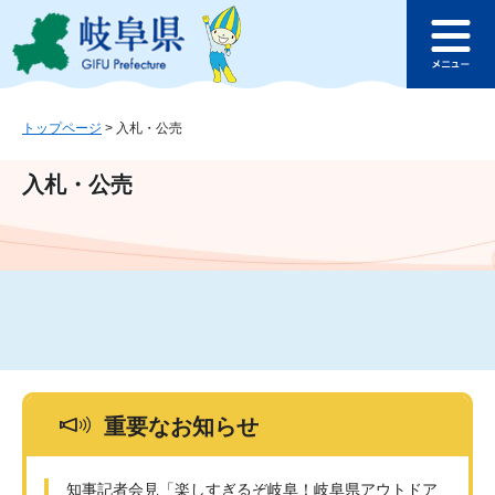
ペ
メ
このページの本文へ
ー
ニ
メ
ジ
ュ
ニ
の
ー
ュ
先
を
ー
頭
飛
トップページ
>
入札・公売
で
ば
す
し
入札・公売
。
て
本
文
へ
重要なお知らせ
知事記者会見「楽しすぎるぞ岐阜！岐阜県アウトドア