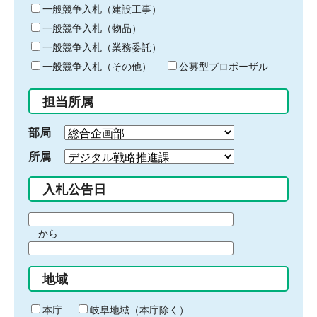
キ
一般競争入札（建設工事）
ー
一般競争入札（物品）
ワ
一般競争入札（業務委託）
ー
ド
一般競争入札（その他）
公募型プロポーザル
を
入
担当所属
力
部局
所属
入札公告日
期
から
間
期
の
間
始
地域
の
ま
終
り
わ
本庁
岐阜地域（本庁除く）