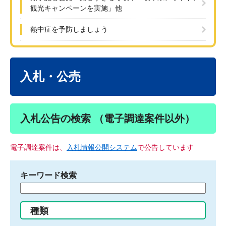
観光キャンペーンを実施」他
熱中症を予防しましょう
本
文
入札・公売
入札公告の検索 （電子調達案件以外）
電子調達案件は、
入札情報公開システム
で公告しています
キーワード検索
検
索
す
種類
る