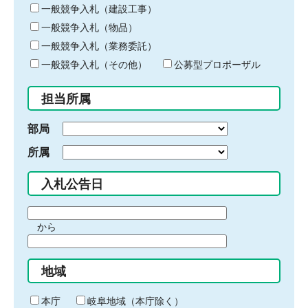
キ
一般競争入札（建設工事）
ー
一般競争入札（物品）
ワ
一般競争入札（業務委託）
ー
ド
一般競争入札（その他）
公募型プロポーザル
を
入
担当所属
力
部局
所属
入札公告日
期
から
間
期
の
間
始
地域
の
ま
終
り
わ
本庁
岐阜地域（本庁除く）