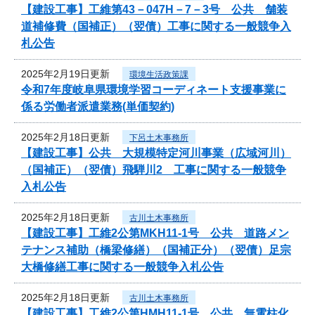
【建設工事】工維第43－047H－7－3号 公共 舗装
道補修費（国補正）（翌債）工事に関する一般競争入
札公告
2025年2月19日更新
環境生活政策課
令和7年度岐阜県環境学習コーディネート支援事業に
係る労働者派遣業務(単価契約)
2025年2月18日更新
下呂土木事務所
【建設工事】公共 大規模特定河川事業（広域河川）
（国補正）（翌債）飛騨川2 工事に関する一般競争
入札公告
2025年2月18日更新
古川土木事務所
【建設工事】工維2公第MKH11-1号 公共 道路メン
テナンス補助（橋梁修繕）（国補正分）（翌債）足宗
大橋修繕工事に関する一般競争入札公告
2025年2月18日更新
古川土木事務所
【建設工事】工維2公第HMH11-1号 公共 無電柱化