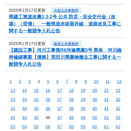
2025年2月17日更新
大垣土木事務所
県建工第道改農2-3-2号 公共 防災・安全交付金（改
築）（翌債） 一般県道赤坂垂井線 道路改良工事に
関する一般競争入札公告
2025年2月17日更新
岐阜土木事務所
【建設工事】河川工事第R6河修廃棄5号 県単 河川維
持修繕事業【債務】荒田川廃棄物撤去工事に関する一
般競争入札公告
1
2
3
4
5
6
7
8
9
10
11
12
13
14
15
16
17
18
19
20
21
22
23
24
25
26
27
28
29
30
31
32
33
34
35
36
37
38
39
40
41
42
43
44
45
46
47
48
49
50
51
52
53
54
55
56
57
58
59
60
61
62