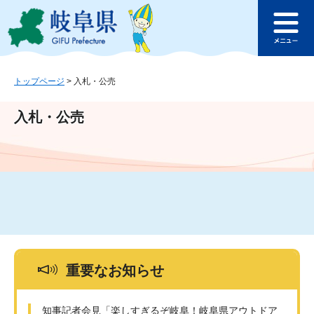
ペ
メ
このページの本文へ
ー
ニ
メ
ジ
ュ
ニ
の
ー
ュ
先
を
ー
頭
飛
トップページ
>
入札・公売
で
ば
す
し
入札・公売
。
て
本
文
へ
重要なお知らせ
知事記者会見「楽しすぎるぞ岐阜！岐阜県アウトドア