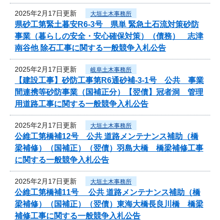
2025年2月17日更新
大垣土木事務所
県砂工第緊土暮安R6-3号 県単 緊急土石流対策砂防
事業（暮らしの安全・安心確保対策）（債務） 志津
南谷他 除石工事に関する一般競争入札公告
2025年2月17日更新
岐阜土木事務所
【建設工事】砂防工事第R6通砂補-3-1号 公共 事業
間連携等砂防事業（国補正分）【翌債】冠者洞 管理
用道路工事に関する一般競争入札公告
2025年2月17日更新
大垣土木事務所
公維工第橋補12号 公共 道路メンテナンス補助（橋
梁補修）（国補正）（翌債）羽島大橋 橋梁補修工事
に関する一般競争入札公告
2025年2月17日更新
大垣土木事務所
公維工第橋補11号 公共 道路メンテナンス補助（橋
梁補修）（国補正）（翌債）東海大橋長良川橋 橋梁
補修工事に関する一般競争入札公告