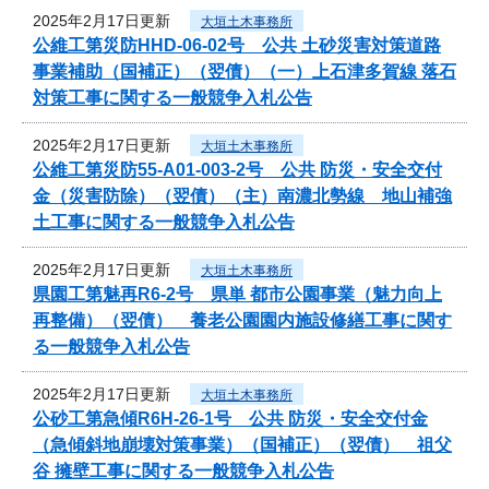
2025年2月17日更新
大垣土木事務所
公維工第災防HHD-06-02号 公共 土砂災害対策道路
事業補助（国補正）（翌債）（一）上石津多賀線 落石
対策工事に関する一般競争入札公告
2025年2月17日更新
大垣土木事務所
公維工第災防55-A01-003-2号 公共 防災・安全交付
金（災害防除）（翌債）（主）南濃北勢線 地山補強
土工事に関する一般競争入札公告
2025年2月17日更新
大垣土木事務所
県園工第魅再R6-2号 県単 都市公園事業（魅力向上
再整備）（翌債） 養老公園園内施設修繕工事に関す
る一般競争入札公告
2025年2月17日更新
大垣土木事務所
公砂工第急傾R6H-26-1号 公共 防災・安全交付金
（急傾斜地崩壊対策事業）（国補正）（翌債） 祖父
谷 擁壁工事に関する一般競争入札公告