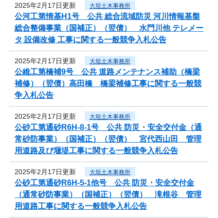
2025年2月17日更新
大垣土木事務所
公河工第情基H1号 公共 総合流域防災 河川情報基盤
総合整備事業（国補正）（翌債） 水門川他 テレメー
タ 設備改修 工事に関する一般競争入札公告
2025年2月17日更新
大垣土木事務所
公維工第橋補9号 公共 道路メンテナンス補助（橋梁
補修）（翌債）高田橋 橋梁補修工事に関する一般競
争入札公告
2025年2月17日更新
大垣土木事務所
公砂工第通砂R6H-8-1号 公共 防災・安全交付金（通
常砂防事業）（国補正）（翌債） 宮代西山田 管理
用道路及び堰堤工事に関する一般競争入札公告
2025年2月17日更新
大垣土木事務所
公砂工第通砂R6H-5-1他号 公共 防災・安全交付金
（通常砂防事業）（国補正）（翌債） 滝根谷 管理
用道路工事に関する一般競争入札公告