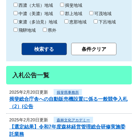
り
西濃（大垣）地域
揖斐地域
中濃（美濃）地域
郡上地域
可茂地域
東濃（多治見）地域
恵那地域
下呂地域
飛騨地域
県外
入札公告一覧
2025年2月20日更新
揖斐県事務所
揖斐総合庁舎への自動販売機設置に係る一般競争入札
（2）(公告
2025年2月20日更新
森林文化アカデミー
【選定結果】令和7年度森林経営管理総合研修実施委
託業務