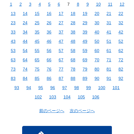
1
2
3
4
5
6
7
8
9
10
11
12
13
14
15
16
17
18
19
20
21
22
23
24
25
26
27
28
29
30
31
32
33
34
35
36
37
38
39
40
41
42
43
44
45
46
47
48
49
50
51
52
53
54
55
56
57
58
59
60
61
62
63
64
65
66
67
68
69
70
71
72
73
74
75
76
77
78
79
80
81
82
83
84
85
86
87
88
89
90
91
92
93
94
95
96
97
98
99
100
101
102
103
104
105
106
前のページへ
次のページへ