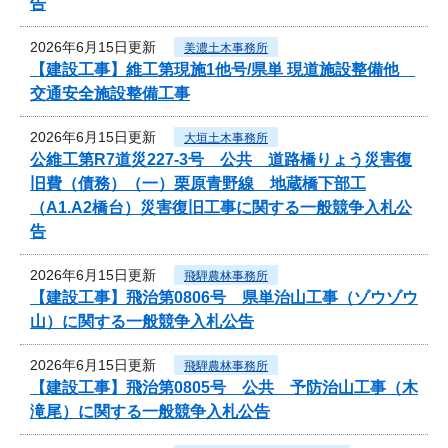
告
2026年6月15日更新
美濃土木事務所
【建設工事】維工第現施1他号/県単 現道施設整備他
交通安全施設整備工事
2026年6月15日更新
大垣土木事務所
公維工第R7道災227-3号 公共 道路橋りょう災害復
旧費（債務）（一）栗原青野線 地蔵橋下部工
（A1.A2橋台）災害復旧工事に関する一般競争入札公
告
2026年6月15日更新
飛騨農林事務所
【建設工事】飛治第0806号 県単治山工事（ゾウゾウ
山）に関する一般競争入札公告
2026年6月15日更新
飛騨農林事務所
【建設工事】飛治第0805号 公共 予防治山工事（木
滝尾）に関する一般競争入札公告