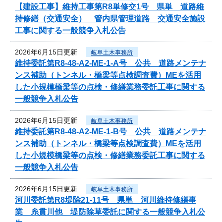
【建設工事】維持工事第R8単修交1号 県単 道路維
持修繕（交通安全） 管内県管理道路 交通安全施設
工事に関する一般競争入札公告
2026年6月15日更新
岐阜土木事務所
維持委託第R8-48-A2-ME-1-A号 公共 道路メンテナ
ンス補助（トンネル・橋梁等点検調査費）MEを活用
した小規模橋梁等の点検・修繕業務委託工事に関する
一般競争入札公告
2026年6月15日更新
岐阜土木事務所
維持委託第R8-48-A2-ME-1-B号 公共 道路メンテナ
ンス補助（トンネル・橋梁等点検調査費）MEを活用
した小規模橋梁等の点検・修繕業務委託工事に関する
一般競争入札公告
2026年6月15日更新
岐阜土木事務所
河川委託第R8堤除21-11号 県単 河川維持修繕事
業 糸貫川他 堤防除草委託に関する一般競争入札公