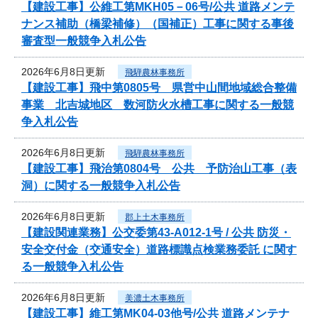
【建設工事】公維工第MKH05－06号/公共 道路メンテ
ナンス補助（橋梁補修）（国補正）工事に関する事後
審査型一般競争入札公告
2026年6月8日更新
飛騨農林事務所
【建設工事】飛中第0805号 県営中山間地域総合整備
事業 北吉城地区 数河防火水槽工事に関する一般競
争入札公告
2026年6月8日更新
飛騨農林事務所
【建設工事】飛治第0804号 公共 予防治山工事（表
洞）に関する一般競争入札公告
2026年6月8日更新
郡上土木事務所
【建設関連業務】公交委第43-A012-1号 / 公共 防災・
安全交付金（交通安全）道路標識点検業務委託 に関す
る一般競争入札公告
2026年6月8日更新
美濃土木事務所
【建設工事】維工第MK04-03他号/公共 道路メンテナ