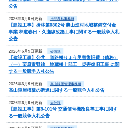
公告
2026年6月9日更新
揖斐農林事務所
【建設工事】揖林第0802号 農山漁村地域整備交付金
事業 林道春日・久瀬線改築工事に関する一般競争入札
公告
2026年6月9日更新
砂防課
【建設工事】公共 道路橋りょう災害復旧費（債務）
（一）栗原青野線 地蔵橋上部工 災害復旧工事 に関
する一般競争入札公告
2026年6月9日更新
高山陣屋管理事務所
高山陣屋榑板の調達に関する一般競争入札公告
2026年6月9日更新
会計課
【建設工事】第8-101号 交通信号機改良等工事に関す
る一般競争入札公告