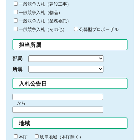
キ
一般競争入札（建設工事）
ー
一般競争入札（物品）
ワ
一般競争入札（業務委託）
ー
ド
一般競争入札（その他）
公募型プロポーザル
を
入
担当所属
力
部局
所属
入札公告日
期
から
間
期
の
間
始
地域
の
ま
終
り
わ
本庁
岐阜地域（本庁除く）