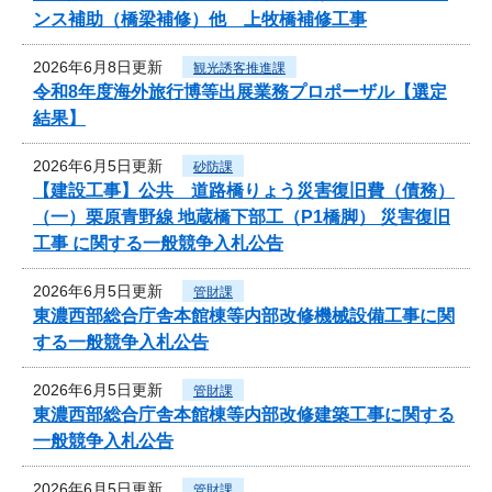
ンス補助（橋梁補修）他 上牧橋補修工事
2026年6月8日更新
観光誘客推進課
令和8年度海外旅行博等出展業務プロポーザル【選定
結果】
2026年6月5日更新
砂防課
【建設工事】公共 道路橋りょう災害復旧費（債務）
（一）栗原青野線 地蔵橋下部工（P1橋脚） 災害復旧
工事 に関する一般競争入札公告
2026年6月5日更新
管財課
東濃西部総合庁舎本館棟等内部改修機械設備工事に関
する一般競争入札公告
2026年6月5日更新
管財課
東濃西部総合庁舎本館棟等内部改修建築工事に関する
一般競争入札公告
2026年6月5日更新
管財課