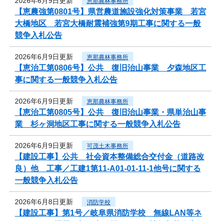
2026年6月9日更新
恵那農林事務所
【恵農強第0801号】県営農道施設強化対策事業 若宮
大橋地区 若宮大橋耐震補強第9期工事に関する一般
競争入札公告
2026年6月9日更新
恵那農林事務所
【恵治工第0806号】公共 復旧治山事業 夕森地区工
事に関する一般競争入札公告
2026年6月9日更新
恵那農林事務所
【恵治工第0805号】公共 復旧治山事業・県単治山事
業 杉ヶ洞地区工事に関する一般競争入札公告
2026年6月9日更新
可茂土木事務所
【建設工事】公共 社会資本整備総合交付金（道路改
良）他 工事／工建1第11-A01-01-11-1他号に関する
一般競争入札公告
2026年6月8日更新
消防学校
【建設工事】第1号／岐阜県消防学校 無線LAN等ネ