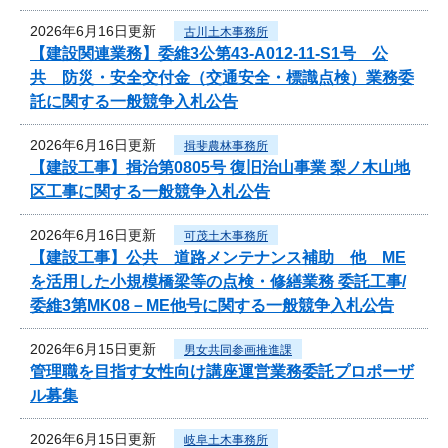
2026年6月16日更新
古川土木事務所
【建設関連業務】委維3公第43-A012-11-S1号 公
共 防災・安全交付金（交通安全・標識点検）業務委
託に関する一般競争入札公告
2026年6月16日更新
揖斐農林事務所
【建設工事】揖治第0805号 復旧治山事業 梨ノ木山地
区工事に関する一般競争入札公告
2026年6月16日更新
可茂土木事務所
【建設工事】公共 道路メンテナンス補助 他 ME
を活用した小規模橋梁等の点検・修繕業務 委託工事/
委維3第MK08－ME他号に関する一般競争入札公告
2026年6月15日更新
男女共同参画推進課
管理職を目指す女性向け講座運営業務委託プロポーザ
ル募集
2026年6月15日更新
岐阜土木事務所