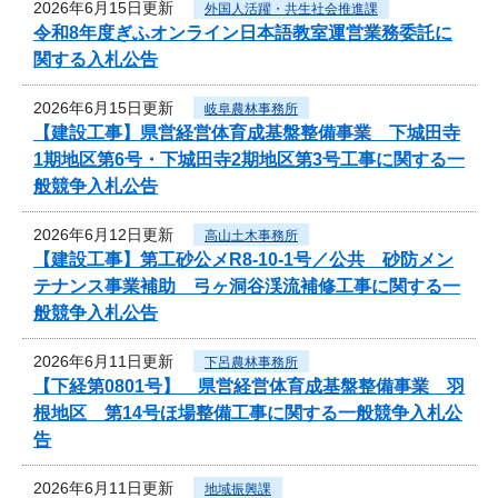
2026年6月15日更新
外国人活躍・共生社会推進課
令和8年度ぎふオンライン日本語教室運営業務委託に
関する入札公告
2026年6月15日更新
岐阜農林事務所
【建設工事】県営経営体育成基盤整備事業 下城田寺
1期地区第6号・下城田寺2期地区第3号工事に関する一
般競争入札公告
2026年6月12日更新
高山土木事務所
【建設工事】第工砂公メR8-10-1号／公共 砂防メン
テナンス事業補助 弓ヶ洞谷渓流補修工事に関する一
般競争入札公告
2026年6月11日更新
下呂農林事務所
【下経第0801号】 県営経営体育成基盤整備事業 羽
根地区 第14号ほ場整備工事に関する一般競争入札公
告
2026年6月11日更新
地域振興課