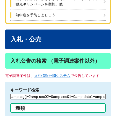
観光キャンペーンを実施」他
熱中症を予防しましょう
本
文
入札・公売
入札公告の検索 （電子調達案件以外）
電子調達案件は、
入札情報公開システム
で公告しています
キーワード検索
検
索
す
種類
る