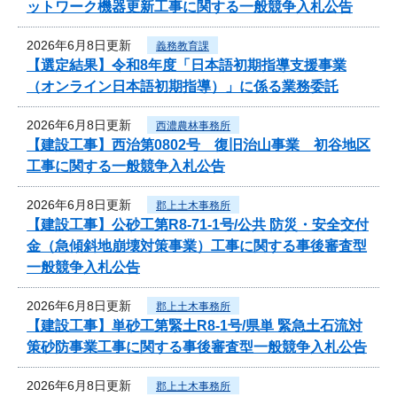
ットワーク機器更新工事に関する一般競争入札公告
2026年6月8日更新
義務教育課
【選定結果】令和8年度「日本語初期指導支援事業
（オンライン日本語初期指導）」に係る業務委託
2026年6月8日更新
西濃農林事務所
【建設工事】西治第0802号 復旧治山事業 初谷地区
工事に関する一般競争入札公告
2026年6月8日更新
郡上土木事務所
【建設工事】公砂工第R8-71-1号/公共 防災・安全交付
金（急傾斜地崩壊対策事業）工事に関する事後審査型
一般競争入札公告
2026年6月8日更新
郡上土木事務所
【建設工事】単砂工第緊土R8-1号/県単 緊急土石流対
策砂防事業工事に関する事後審査型一般競争入札公告
2026年6月8日更新
郡上土木事務所