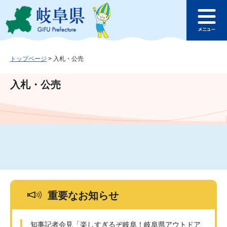
ペ
メ
このページの本文へ
ー
ニ
メ
ジ
ュ
ニ
の
ー
ュ
先
を
ー
頭
飛
トップページ
>
入札・公売
で
ば
す
し
入札・公売
。
て
本
文
へ
重要なお知らせ
知事記者会見「楽しすぎるぞ岐阜！岐阜県アウトドア