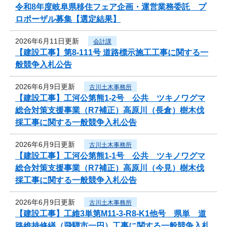
令和8年度岐阜県移住フェア企画・運営業務委託 プ
ロポーザル募集【選定結果】
2026年6月11日更新
会計課
【建設工事】第8-111号 道路標示施工工事に関する一
般競争入札公告
2026年6月9日更新
古川土木事務所
【建設工事】工河公第熊1-2号 公共 ツキノワグマ
総合対策支援事業（R7補正）高原川（長倉）樹木伐
採工事に関する一般競争入札公告
2026年6月9日更新
古川土木事務所
【建設工事】工河公第熊1-1号 公共 ツキノワグマ
総合対策支援事業（R7補正）高原川（今見）樹木伐
採工事に関する一般競争入札公告
2026年6月9日更新
古川土木事務所
【建設工事】工維3単第M11-3-R8-K1他号 県単 道
路維持修繕（飛騨市一円）工事に関する一般競争入札