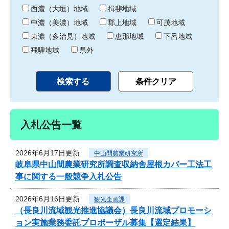
り
西濃（大垣）地域
揖斐地域
中濃（美濃）地域
郡上地域
可茂地域
東濃（多治見）地域
恵那地域
下呂地域
飛騨地域
県外
入札公告一覧
2026年6月17日更新
中山間農業研究所
岐阜県中山間農業研究所調査収納舎屋根カバー工法工
事に関する一般競争入札公告
2026年6月16日更新
観光企画課
（長良川流域観光推進協議会）長良川流域プロモーシ
ョン実施業務委託プロポーザル募集【選定結果】