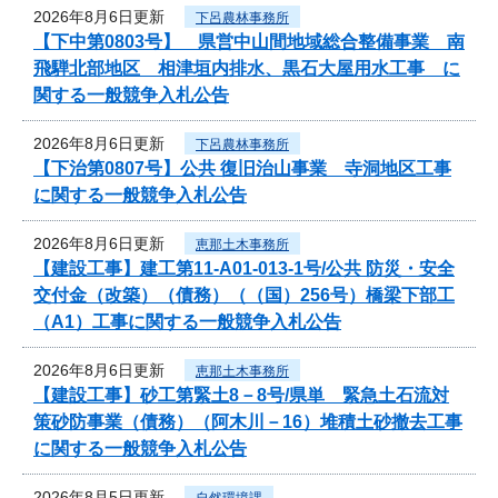
2026年8月6日更新
下呂農林事務所
【下中第0803号】 県営中山間地域総合整備事業 南
飛騨北部地区 相津垣内排水、黒石大屋用水工事 に
関する一般競争入札公告
2026年8月6日更新
下呂農林事務所
【下治第0807号】公共 復旧治山事業 寺洞地区工事
に関する一般競争入札公告
2026年8月6日更新
恵那土木事務所
【建設工事】建工第11-A01-013-1号/公共 防災・安全
交付金（改築）（債務）（（国）256号）橋梁下部工
（A1）工事に関する一般競争入札公告
2026年8月6日更新
恵那土木事務所
【建設工事】砂工第緊土8－8号/県単 緊急土石流対
策砂防事業（債務）（阿木川－16）堆積土砂撤去工事
に関する一般競争入札公告
2026年8月5日更新
自然環境課