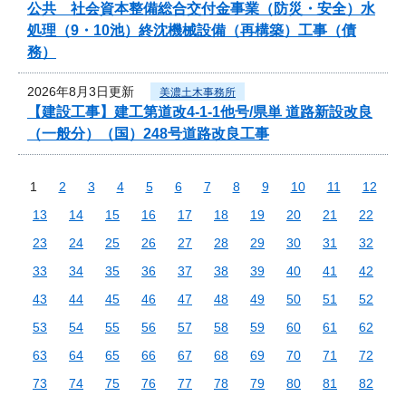
公共 社会資本整備総合交付金事業（防災・安全）水
処理（9・10池）終沈機械設備（再構築）工事（債
務）
2026年8月3日更新
美濃土木事務所
【建設工事】建工第道改4-1-1他号/県単 道路新設改良
（一般分）（国）248号道路改良工事
1
2
3
4
5
6
7
8
9
10
11
12
13
14
15
16
17
18
19
20
21
22
23
24
25
26
27
28
29
30
31
32
33
34
35
36
37
38
39
40
41
42
43
44
45
46
47
48
49
50
51
52
53
54
55
56
57
58
59
60
61
62
63
64
65
66
67
68
69
70
71
72
73
74
75
76
77
78
79
80
81
82