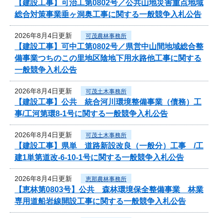
【建設工事】可治工第0802号／公共山地災害重点地域
総合対策事業垂ヶ洞奥工事に関する一般競争入札公告
2026年8月4日更新
可茂農林事務所
【建設工事】可中工第0802号／県営中山間地域総合整
備事業つちのこの里地区陰地下用水路他工事に関する
一般競争入札公告
2026年8月4日更新
可茂土木事務所
【建設工事】公共 統合河川環境整備事業（債務）工
事/工河第環8-1号に関する一般競争入札公告
2026年8月4日更新
可茂土木事務所
【建設工事】県単 道路新設改良（一般分）工事 /工
建1単第道改-6-10-1号に関する一般競争入札公告
2026年8月4日更新
恵那農林事務所
【恵林第0803号】公共 森林環境保全整備事業 林業
専用道船岩線開設工事に関する一般競争入札公告