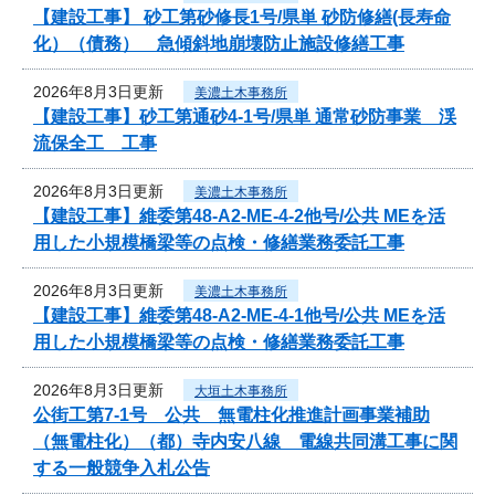
【建設工事】 砂工第砂修長1号/県単 砂防修繕(長寿命
化）（債務） 急傾斜地崩壊防止施設修繕工事
2026年8月3日更新
美濃土木事務所
【建設工事】砂工第通砂4-1号/県単 通常砂防事業 渓
流保全工 工事
2026年8月3日更新
美濃土木事務所
【建設工事】維委第48-A2-ME-4-2他号/公共 MEを活
用した小規模橋梁等の点検・修繕業務委託工事
2026年8月3日更新
美濃土木事務所
【建設工事】維委第48-A2-ME-4-1他号/公共 MEを活
用した小規模橋梁等の点検・修繕業務委託工事
2026年8月3日更新
大垣土木事務所
公街工第7-1号 公共 無電柱化推進計画事業補助
（無電柱化）（都）寺内安八線 電線共同溝工事に関
する一般競争入札公告