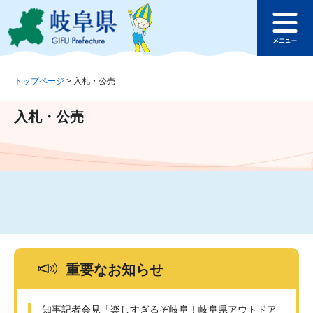
ペ
メ
このページの本文へ
ー
ニ
メ
ジ
ュ
ニ
の
ー
ュ
先
を
ー
頭
飛
トップページ
>
入札・公売
で
ば
す
し
入札・公売
。
て
本
文
へ
重要なお知らせ
知事記者会見「楽しすぎるぞ岐阜！岐阜県アウトドア