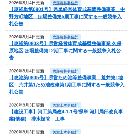
2026年8月4日更新
恵那農林事務所
【恵経単第0801号】県単経営体育成基盤整備事業 中
野方町地区 ほ場整備第5期工事に関する一般競争入
札公告
2026年8月4日更新
恵那農林事務所
【恵経第0803号】県営経営体育成基盤整備事業 久保
原地区 ほ場整備第12期工事に関する一般競争入札公
告
2026年8月4日更新
恵那農林事務所
【恵池第0805号】県営ため池等整備事業 荒井第1地
区 荒井第1ため池改修第1期工事に関する一般競争入
札公告
2026年8月3日更新
美濃土木事務所
【建設工事】河工第局改4-1-1号/県単 河川局部改良事
業(債務) 排水樋管 工事
2026年8月3日更新
美濃土木事務所