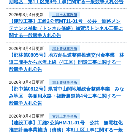
期地区 第1工区第9号工事に関する一般競争入札公告
2026年8月4日更新
古川土木事務所
【建設工事】工維2公第MT11-01号 公共 道路メン
テナンス補助（トンネル修繕）加賀沢トンネル工事に
関する一般競争入札公告
2026年8月4日更新
郡上農林事務所
【郡林第0805号】地方創生道整備推進交付金事業 林
道二間手から水沢上線（4工区）開設工事に関する一
般競争入札公告
2026年8月4日更新
郡上農林事務所
【郡中第0812号】県営中山間地域総合整備事業 みな
み地区 美並用水路・福野農道第4号工事に関する一
般競争入札公告
2026年8月4日更新
古川土木事務所
【建設工事】工維2公第HM-11-01号 公共 無電柱化
推進計画事業補助（債務）本町工区工事に関する一般