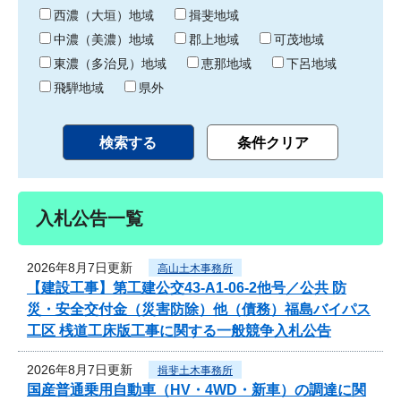
り
西濃（大垣）地域
揖斐地域
中濃（美濃）地域
郡上地域
可茂地域
東濃（多治見）地域
恵那地域
下呂地域
飛騨地域
県外
入札公告一覧
2026年8月7日更新
高山土木事務所
【建設工事】第工建公交43-A1-06-2他号／公共 防
災・安全交付金（災害防除）他（債務）福島バイパス
工区 桟道工床版工事に関する一般競争入札公告
2026年8月7日更新
揖斐土木事務所
国産普通乗用自動車（HV・4WD・新車）の調達に関