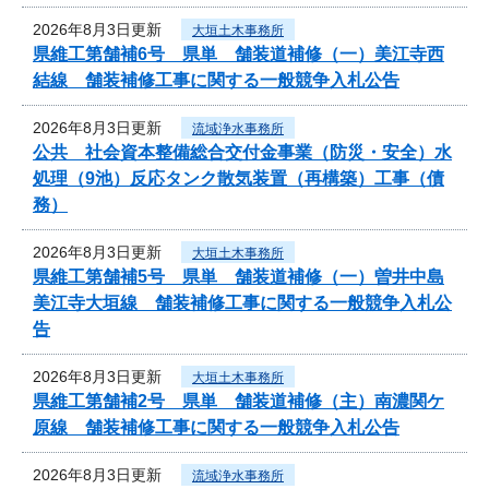
2026年8月3日更新
大垣土木事務所
県維工第舗補6号 県単 舗装道補修（一）美江寺西
結線 舗装補修工事に関する一般競争入札公告
2026年8月3日更新
流域浄水事務所
公共 社会資本整備総合交付金事業（防災・安全）水
処理（9池）反応タンク散気装置（再構築）工事（債
務）
2026年8月3日更新
大垣土木事務所
県維工第舗補5号 県単 舗装道補修（一）曽井中島
美江寺大垣線 舗装補修工事に関する一般競争入札公
告
2026年8月3日更新
大垣土木事務所
県維工第舗補2号 県単 舗装道補修（主）南濃関ケ
原線 舗装補修工事に関する一般競争入札公告
2026年8月3日更新
流域浄水事務所