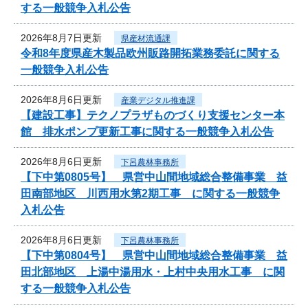
する一般競争入札公告
2026年8月7日更新
県産材流通課
令和8年度県産木製品欧州販路開拓業務委託に関する
一般競争入札公告
2026年8月6日更新
産業デジタル推進課
【建設工事】テクノプラザものづくり支援センター本
館 排水ポンプ更新工事に関する一般競争入札公告
2026年8月6日更新
下呂農林事務所
【下中第0805号】 県営中山間地域総合整備事業 益
田南部地区 川西用水第2期工事 に関する一般競争
入札公告
2026年8月6日更新
下呂農林事務所
【下中第0804号】 県営中山間地域総合整備事業 益
田北部地区 上湯中湯用水・上村中央用水工事 に関
する一般競争入札公告