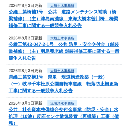
2026年8月3日更新
大垣土木事務所
公維工第橋補1号 公共 道路メンテナンス補助（橋
梁補修）（主）津島南濃線 東海大橋木曽川橋 橋梁
補修工事に関する一般競争入札公告
2026年8月3日更新
大垣土木事務所
公維工第43-047-2-1号 公共 防災・安全交付金（舗装
道補修）（主）羽島養老線 舗装補修工事に関する一般
競争入札公告
2026年8月3日更新
大垣土木事務所
県維工第交構1号 県単 現道構造改築（一般）
（一）岐阜千本松原公園自転車道線 転落防止柵更新
工事に関する一般競争入札公告
2026年8月3日更新
流域浄水事務所
公共 社会資本整備総合交付金事業（防災・安全）水
処理（10池）反応タンク散気装置（再構築）工事（債
務）