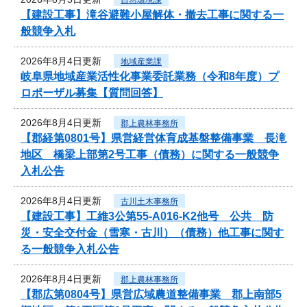
【建設工事】滝谷避難小屋解体・撤去工事に関する一
般競争入札
2026年8月4日更新
地域産業課
岐阜県地域産業活性化事業委託業務（令和8年度）プ
ロポーザル募集【質問回答】
2026年8月4日更新
郡上農林事務所
【郡経第0801号】県営経営体育成基盤整備事業 長滝
地区 橋梁上部第2号工事（債務）に関する一般競争
入札公告
2026年8月4日更新
古川土木事務所
【建設工事】工維3公第55-A016-K2他号 公共 防
災・安全交付金（雪寒・古川）（債務）他工事に関す
る一般競争入札公告
2026年8月4日更新
郡上農林事務所
【郡広第0804号】県営広域農道整備事業 郡上南部5