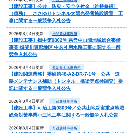
【建設工事】公共 防災・安全交付金（維持修繕）
（債務） ささゆりトンネル太陽光発電施設設置 工
事に関する一般競争入札公告
2026年8月4日更新
揖斐農林事務所
【建設工事】揖中第0802号 県営中山間地域総合整備
事業 揖斐川東部地区 中名礼用水路工事に関する一般
競争入札公告
2026年8月4日更新
多治見土木事務所
【建設関連業務】委維第48-A2-BR-7-1号 公共 道
路メンテナンス補助（トンネル・橋梁等点検調査）委
託に関する一般競争入札公告
2026年8月4日更新
可茂農林事務所
【建設工事】可治工第0803号／公共山地災害重点地域
総合対策事業小三地工事に関する一般競争入札公告
2026年8月4日更新
可茂農林事務所