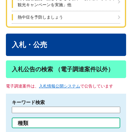
観光キャンペーンを実施」他
熱中症を予防しましょう
本
文
入札・公売
入札公告の検索 （電子調達案件以外）
電子調達案件は、
入札情報公開システム
で公告しています
キーワード検索
検
索
す
種類
る