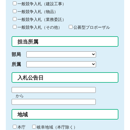
キ
一般競争入札（建設工事）
ー
一般競争入札（物品）
ワ
一般競争入札（業務委託）
ー
ド
一般競争入札（その他）
公募型プロポーザル
を
入
担当所属
力
部局
所属
入札公告日
期
から
間
期
の
間
始
地域
の
ま
終
り
わ
本庁
岐阜地域（本庁除く）