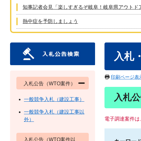
知事記者会見「楽しすぎるぞ岐阜！岐阜県アウトド
熱中症を予防しましょう
本
入札
文
印刷ページ表
入札公告（WTO案件）
入札公
一般競争入札（建設工事）
一般競争入札（建設工事以
電子調達案件は
外）
入札公告（WTO案件以