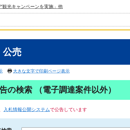
ア観光キャンペーンを実施」他
・公売
示
大きな文字で印刷ページ表示
告の検索 （電子調達案件以外）
、
入札情報公開システム
で公告しています