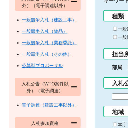
キーワー
外）（電子調達以外）
種類
一般競争入札（建設工事）
一般
一般競争入札（物品）
一般
一般競争入札（業務委託）
担当
一般競争入札（その他）
公募型プロポーザル
部局
入札
入札公告（WTO案件以
外）（電子調達）
期
間
電子調達（建設工事以外）
の
地域
始
入札参加資格
ま
本庁