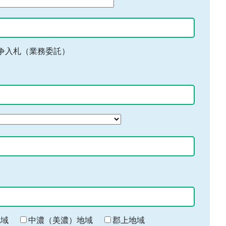
争入札（業務委託）
地域
中濃（美濃）地域
郡上地域