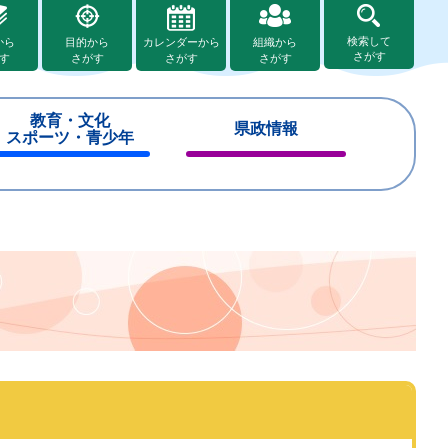
検索して
から
目的から
カレンダーから
組織から
さがす
す
さがす
さがす
さがす
教育・文化
県政情報
スポーツ・青少年
閉
閉
じ
じ
る
る