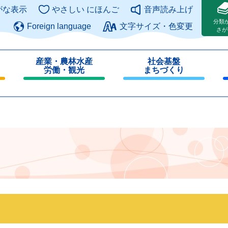
このページの本文へ
がな表示
やさしい にほんご
音声読み上げ
分類
Foreign language
文字サイズ・色変更
さが
産業・農林水産
社会基盤
労働・観光
まちづくり
閉
閉
じ
じ
る
る