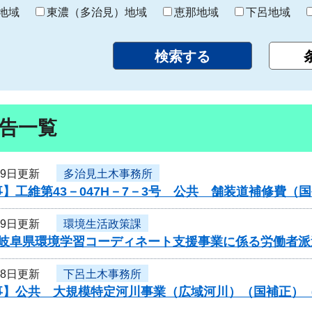
り
地域
東濃（多治見）地域
恵那地域
下呂地域
告一覧
19日更新
多治見土木事務所
】工維第43－047H－7－3号 公共 舗装道補修費
19日更新
環境生活政策課
岐阜県環境学習コーディネート支援事業に係る労働者派遣
18日更新
下呂土木事務所
事】公共 大規模特定河川事業（広域河川）（国補正）