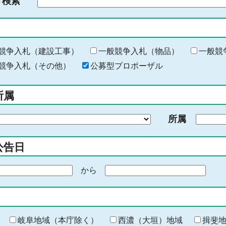
ド検索
検
索
す
る
キ
競争入札（建設工事）
一般競争入札（物品）
一般競
ー
競争入札（その他）
公募型プロポーザル
ワ
ー
所属
ド
を
所属
入
力
公告日
から
期
間
の
終
わ
岐阜地域（本庁除く）
西濃（大垣）地域
揖斐