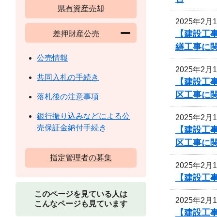
県有資産売却
2025年2月
【建設工事
差押財産公売
繕工事に
公売情報
2025年2月
共同入札の手続き
【建設工事
区工事に
落札後の注意事項
銀行振り込みなどによる公
2025年2月
売保証金納付手続き
【建設工事
区工事に
指定管理者の募集
2025年2月
【建設工
このページを見ている人は
2025年2月
こんなページも見ています
【建設工