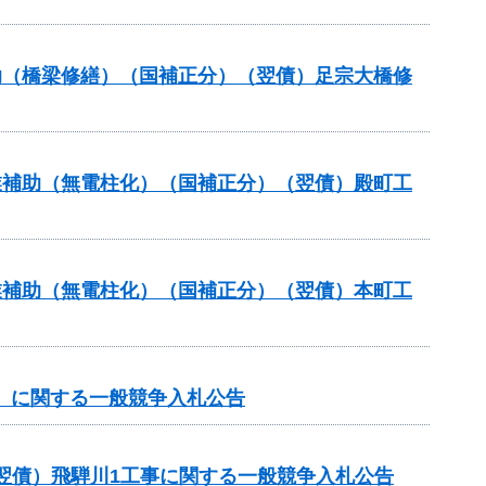
補助（橋梁修繕）（国補正分）（翌債）足宗大橋修
事業補助（無電柱化）（国補正分）（翌債）殿町工
事業補助（無電柱化）（国補正分）（翌債）本町工
谷）に関する一般競争入札公告
翌債）飛騨川1工事に関する一般競争入札公告