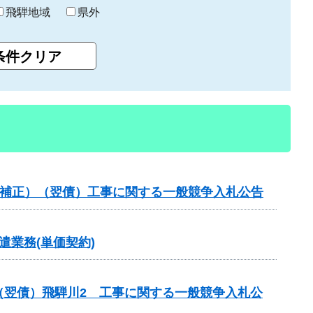
飛騨地域
県外
（国補正）（翌債）工事に関する一般競争入札公告
業務(単価契約)
（翌債）飛騨川2 工事に関する一般競争入札公