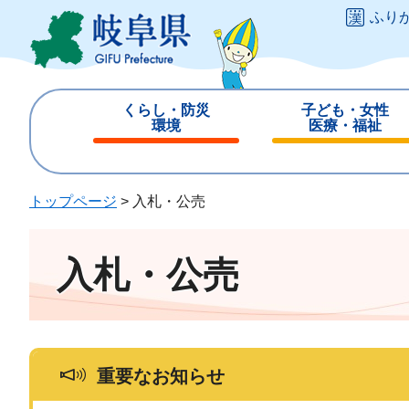
ペ
メ
ふり
ー
ニ
ジ
ュ
の
ー
先
を
くらし・防災
子ども・女性
頭
飛
環境
医療・福祉
で
ば
閉
閉
す
し
じ
じ
。
て
る
る
トップページ
>
入札・公売
本
文
へ
入札・公売
重要なお知らせ