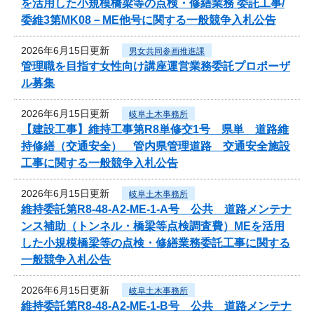
を活用した小規模橋梁等の点検・修繕業務 委託工事/
委維3第MK08－ME他号に関する一般競争入札公告
2026年6月15日更新
男女共同参画推進課
管理職を目指す女性向け講座運営業務委託プロポーザ
ル募集
2026年6月15日更新
岐阜土木事務所
【建設工事】維持工事第R8単修交1号 県単 道路維
持修繕（交通安全） 管内県管理道路 交通安全施設
工事に関する一般競争入札公告
2026年6月15日更新
岐阜土木事務所
維持委託第R8-48-A2-ME-1-A号 公共 道路メンテナ
ンス補助（トンネル・橋梁等点検調査費）MEを活用
した小規模橋梁等の点検・修繕業務委託工事に関する
一般競争入札公告
2026年6月15日更新
岐阜土木事務所
維持委託第R8-48-A2-ME-1-B号 公共 道路メンテナ