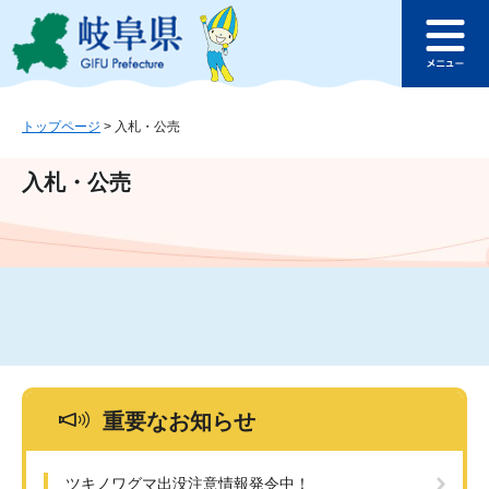
ペ
メ
このページの本文へ
ー
ニ
メ
ジ
ュ
ニ
の
ー
ュ
先
を
ー
頭
飛
トップページ
>
入札・公売
で
ば
す
し
入札・公売
。
て
本
文
へ
重要なお知らせ
ツキノワグマ出没注意情報発令中！