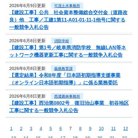
2026年6月9日更新
可茂土木事務所
【建設工事】公共 社会資本整備総合交付金（道路改
良）他 工事／工建1第11-A01-01-11-1他号に関する
一般競争入札公告
2026年6月8日更新
消防学校
【建設工事】第1号／岐阜県消防学校 無線LAN等ネ
ットワーク機器更新工事に関する一般競争入札公告
2026年6月8日更新
義務教育課
【選定結果】令和8年度「日本語初期指導支援事業
（オンライン日本語初期指導）」に係る業務委託
2026年6月8日更新
西濃農林事務所
【建設工事】西治第0802号 復旧治山事業 初谷地区
工事に関する一般競争入札公告
1
2
3
4
5
6
7
8
9
10
11
12
13
14
15
16
17
18
19
20
21
22