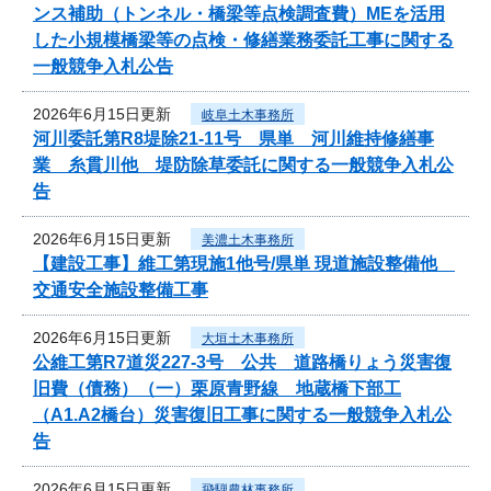
ンス補助（トンネル・橋梁等点検調査費）MEを活用
した小規模橋梁等の点検・修繕業務委託工事に関する
一般競争入札公告
2026年6月15日更新
岐阜土木事務所
河川委託第R8堤除21-11号 県単 河川維持修繕事
業 糸貫川他 堤防除草委託に関する一般競争入札公
告
2026年6月15日更新
美濃土木事務所
【建設工事】維工第現施1他号/県単 現道施設整備他
交通安全施設整備工事
2026年6月15日更新
大垣土木事務所
公維工第R7道災227-3号 公共 道路橋りょう災害復
旧費（債務）（一）栗原青野線 地蔵橋下部工
（A1.A2橋台）災害復旧工事に関する一般競争入札公
告
2026年6月15日更新
飛騨農林事務所