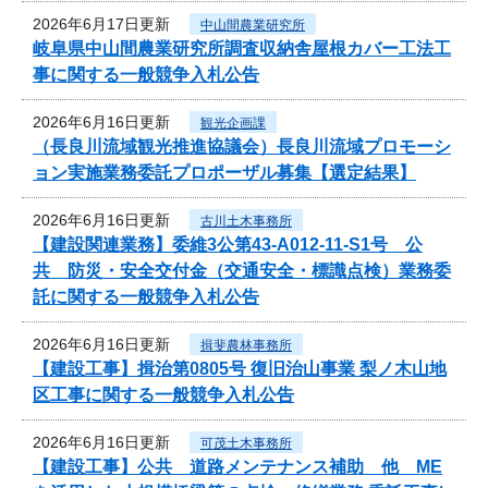
2026年6月17日更新
中山間農業研究所
岐阜県中山間農業研究所調査収納舎屋根カバー工法工
事に関する一般競争入札公告
2026年6月16日更新
観光企画課
（長良川流域観光推進協議会）長良川流域プロモーシ
ョン実施業務委託プロポーザル募集【選定結果】
2026年6月16日更新
古川土木事務所
【建設関連業務】委維3公第43-A012-11-S1号 公
共 防災・安全交付金（交通安全・標識点検）業務委
託に関する一般競争入札公告
2026年6月16日更新
揖斐農林事務所
【建設工事】揖治第0805号 復旧治山事業 梨ノ木山地
区工事に関する一般競争入札公告
2026年6月16日更新
可茂土木事務所
【建設工事】公共 道路メンテナンス補助 他 ME