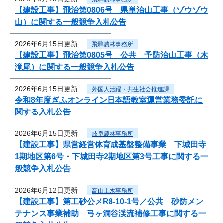
【建設工事】飛治第0806号 県単治山工事（ゾウゾウ
山）に関する一般競争入札公告
2026年6月15日更新
飛騨農林事務所
【建設工事】飛治第0805号 公共 予防治山工事（木
滝尾）に関する一般競争入札公告
2026年6月15日更新
外国人活躍・共生社会推進課
令和8年度ぎふオンライン日本語教室運営業務委託に
関する入札公告
2026年6月15日更新
岐阜農林事務所
【建設工事】県営経営体育成基盤整備事業 下城田寺
1期地区第6号・下城田寺2期地区第3号工事に関する一
般競争入札公告
2026年6月12日更新
高山土木事務所
【建設工事】第工砂公メR8-10-1号／公共 砂防メン
テナンス事業補助 弓ヶ洞谷渓流補修工事に関する一