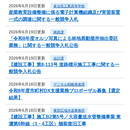
2026年6月19日更新
多治見工業高等学校
産業教育設備整備に係る電子計算機組織及び実習装置
一式の調達に関する一般競争入札
2026年6月19日更新
林政課
「令和8年度オルソ写真による林地異動箇所抽出委託
業務」に関する一般競争入札公告
2026年6月19日更新
会計課
【建設工事】第8-113号 道路標示施工工事に関する一
般競争入札公告
2026年6月18日更新
デジタル戦略推進課
令和8年度市町村DX支援業務プロポーザル募集【選定
結果】
2026年6月18日更新
東部広域水道事務所
【建設工事】施工B2第5号／大容量送水管整備事業 東
濃第6幹線（3・4工区）舗装復旧工事