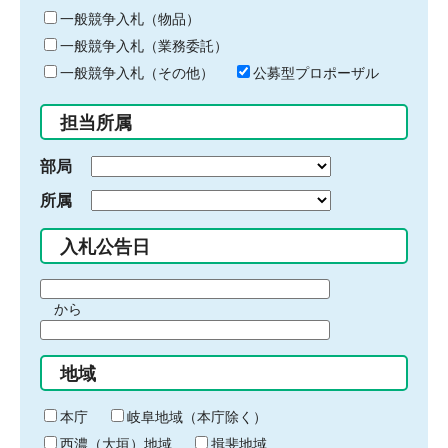
ー
一般競争入札（物品）
ワ
一般競争入札（業務委託）
ー
ド
一般競争入札（その他）
公募型プロポーザル
を
入
担当所属
力
部局
所属
入札公告日
期
から
間
期
の
間
始
地域
の
ま
終
り
わ
本庁
岐阜地域（本庁除く）
り
西濃（大垣）地域
揖斐地域