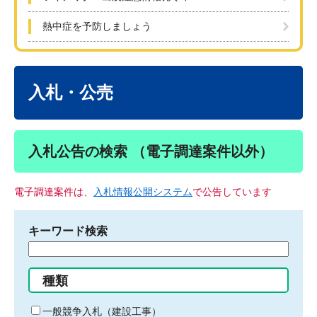
熱中症を予防しましょう
本
文
入札・公売
入札公告の検索 （電子調達案件以外）
電子調達案件は、
入札情報公開システム
で公告しています
キーワード検索
検
索
す
種類
る
キ
一般競争入札（建設工事）