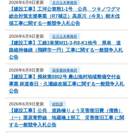
2026年6月9日更新
古川土木事務所
【建設工事】工河公第熊1-1号 公共 ツキノワグマ
総合対策支援事業（R7補正）高原川（今見）樹木伐
採工事に関する一般競争入札公告
2026年6月9日更新
古川土木事務所
【建設工事】工維3単第M11-3-R8-K1他号 県単 道
路維持修繕（飛騨市一円）工事に関する一般競争入札
公告
2026年6月9日更新
揖斐農林事務所
【建設工事】揖林第0802号 農山漁村地域整備交付金
事業 林道春日・久瀬線改築工事に関する一般競争入札
公告
2026年6月9日更新
砂防課
【建設工事】公共 道路橋りょう災害復旧費（債務）
（一）栗原青野線 地蔵橋上部工 災害復旧工事 に関
する一般競争入札公告