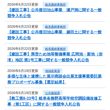
2026年6月22日更新
岐阜農林事務所
【建設工事】公共復旧治山事業 瀬戸洞に関する一般
競争入札公告
2026年6月22日更新
岐阜農林事務所
【建設工事】公共復旧治山事業 越田土に関する一般
競争入札公告
2026年6月22日更新
岐阜農林事務所
【建設工事】県営ため池等整備事業 広岡池・新池（岩
滝）地区 第1号工事に関する一般競争入札公告
2026年6月19日更新
地域産業課
多様な主体と連携した展示商談会出展支援事業委託業
務プロポーザル募集【選定結果】
2026年6月19日更新
公共建築課
【教工第8-33号】岐阜各務野高等学校空調設備改修工
事（第1工区）に関する一般競争入札公告