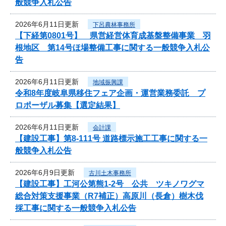
般競争入札公告
2026年6月11日更新
下呂農林事務所
【下経第0801号】 県営経営体育成基盤整備事業 羽
根地区 第14号ほ場整備工事に関する一般競争入札公
告
2026年6月11日更新
地域振興課
令和8年度岐阜県移住フェア企画・運営業務委託 プ
ロポーザル募集【選定結果】
2026年6月11日更新
会計課
【建設工事】第8-111号 道路標示施工工事に関する一
般競争入札公告
2026年6月9日更新
古川土木事務所
【建設工事】工河公第熊1-2号 公共 ツキノワグマ
総合対策支援事業（R7補正）高原川（長倉）樹木伐
採工事に関する一般競争入札公告