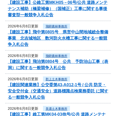
【建設工事】公維工第MKH05－06号/公共 道路メンテ
ナンス補助（橋梁補修）（国補正）工事に関する事後
審査型一般競争入札公告
2026年6月8日更新
飛騨農林事務所
【建設工事】飛中第0805号 県営中山間地域総合整備
事業 北吉城地区 数河防火水槽工事に関する一般競
争入札公告
2026年6月8日更新
飛騨農林事務所
【建設工事】飛治第0804号 公共 予防治山工事（表
洞）に関する一般競争入札公告
2026年6月8日更新
郡上土木事務所
【建設関連業務】公交委第43-A012-1号 / 公共 防災・
安全交付金（交通安全）道路標識点検業務委託 に関す
る一般競争入札公告
2026年6月8日更新
美濃土木事務所
【建設工事】維工第MK04-03他号/公共 道路メンテナ