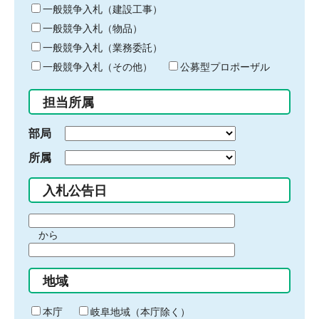
キ
一般競争入札（建設工事）
ー
一般競争入札（物品）
ワ
一般競争入札（業務委託）
ー
ド
一般競争入札（その他）
公募型プロポーザル
を
入
担当所属
力
部局
所属
入札公告日
期
から
間
期
の
間
始
地域
の
ま
終
り
わ
本庁
岐阜地域（本庁除く）