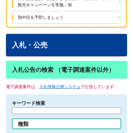
観光キャンペーンを実施」他
熱中症を予防しましょう
本
文
入札・公売
入札公告の検索 （電子調達案件以外）
電子調達案件は、
入札情報公開システム
で公告しています
キーワード検索
検
索
す
種類
る