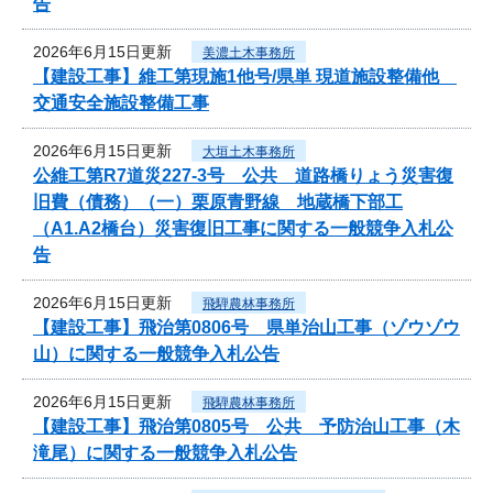
告
2026年6月15日更新
美濃土木事務所
【建設工事】維工第現施1他号/県単 現道施設整備他
交通安全施設整備工事
2026年6月15日更新
大垣土木事務所
公維工第R7道災227-3号 公共 道路橋りょう災害復
旧費（債務）（一）栗原青野線 地蔵橋下部工
（A1.A2橋台）災害復旧工事に関する一般競争入札公
告
2026年6月15日更新
飛騨農林事務所
【建設工事】飛治第0806号 県単治山工事（ゾウゾウ
山）に関する一般競争入札公告
2026年6月15日更新
飛騨農林事務所
【建設工事】飛治第0805号 公共 予防治山工事（木
滝尾）に関する一般競争入札公告