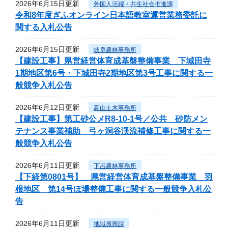
2026年6月15日更新
外国人活躍・共生社会推進課
令和8年度ぎふオンライン日本語教室運営業務委託に
関する入札公告
2026年6月15日更新
岐阜農林事務所
【建設工事】県営経営体育成基盤整備事業 下城田寺
1期地区第6号・下城田寺2期地区第3号工事に関する一
般競争入札公告
2026年6月12日更新
高山土木事務所
【建設工事】第工砂公メR8-10-1号／公共 砂防メン
テナンス事業補助 弓ヶ洞谷渓流補修工事に関する一
般競争入札公告
2026年6月11日更新
下呂農林事務所
【下経第0801号】 県営経営体育成基盤整備事業 羽
根地区 第14号ほ場整備工事に関する一般競争入札公
告
2026年6月11日更新
地域振興課