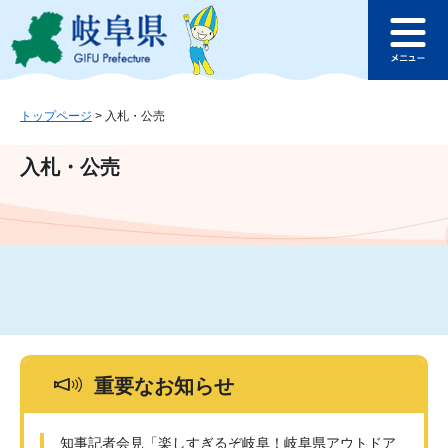
ペ
メ
このページの本文へ
ー
ニ
メ
ジ
ュ
ニ
の
ー
ュ
先
を
ー
頭
飛
トップページ
>
入札・公売
で
ば
す
し
入札・公売
。
て
本
文
へ
重要なお知らせ
知事記者会見「楽しすぎるぞ岐阜！岐阜県アウトドア