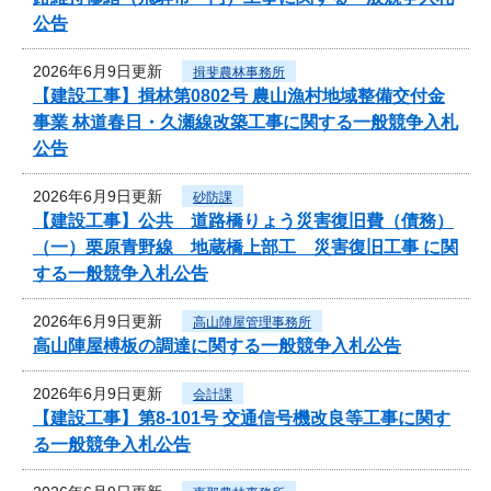
公告
2026年6月9日更新
揖斐農林事務所
【建設工事】揖林第0802号 農山漁村地域整備交付金
事業 林道春日・久瀬線改築工事に関する一般競争入札
公告
2026年6月9日更新
砂防課
【建設工事】公共 道路橋りょう災害復旧費（債務）
（一）栗原青野線 地蔵橋上部工 災害復旧工事 に関
する一般競争入札公告
2026年6月9日更新
高山陣屋管理事務所
高山陣屋榑板の調達に関する一般競争入札公告
2026年6月9日更新
会計課
【建設工事】第8-101号 交通信号機改良等工事に関す
る一般競争入札公告