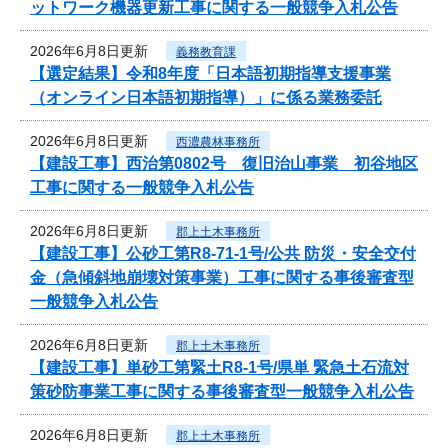
ットワーク機器更新工事に関する一般競争入札公告
2026年6月8日更新
義務教育課
【選定結果】令和8年度「日本語初期指導支援事業
（オンライン日本語初期指導）」に係る業務委託
2026年6月8日更新
西濃農林事務所
【建設工事】西治第0802号 復旧治山事業 初谷地区
工事に関する一般競争入札公告
2026年6月8日更新
郡上土木事務所
【建設工事】公砂工第R8-71-1号/公共 防災・安全交付
金（急傾斜地崩壊対策事業）工事に関する事後審査型
一般競争入札公告
2026年6月8日更新
郡上土木事務所
【建設工事】単砂工第緊土R8-1号/県単 緊急土石流対
策砂防事業工事に関する事後審査型一般競争入札公告
2026年6月8日更新
郡上土木事務所