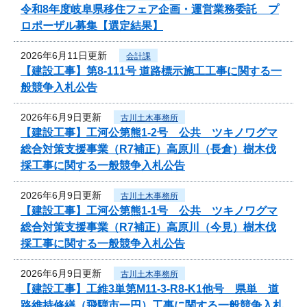
令和8年度岐阜県移住フェア企画・運営業務委託 プ
ロポーザル募集【選定結果】
2026年6月11日更新
会計課
【建設工事】第8-111号 道路標示施工工事に関する一
般競争入札公告
2026年6月9日更新
古川土木事務所
【建設工事】工河公第熊1-2号 公共 ツキノワグマ
総合対策支援事業（R7補正）高原川（長倉）樹木伐
採工事に関する一般競争入札公告
2026年6月9日更新
古川土木事務所
【建設工事】工河公第熊1-1号 公共 ツキノワグマ
総合対策支援事業（R7補正）高原川（今見）樹木伐
採工事に関する一般競争入札公告
2026年6月9日更新
古川土木事務所
【建設工事】工維3単第M11-3-R8-K1他号 県単 道
路維持修繕（飛騨市一円）工事に関する一般競争入札