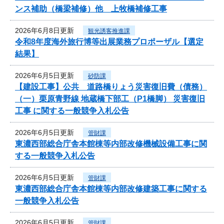
ンス補助（橋梁補修）他 上牧橋補修工事
2026年6月8日更新
観光誘客推進課
令和8年度海外旅行博等出展業務プロポーザル【選定
結果】
2026年6月5日更新
砂防課
【建設工事】公共 道路橋りょう災害復旧費（債務）
（一）栗原青野線 地蔵橋下部工（P1橋脚） 災害復旧
工事 に関する一般競争入札公告
2026年6月5日更新
管財課
東濃西部総合庁舎本館棟等内部改修機械設備工事に関
する一般競争入札公告
2026年6月5日更新
管財課
東濃西部総合庁舎本館棟等内部改修建築工事に関する
一般競争入札公告
2026年6月5日更新
管財課