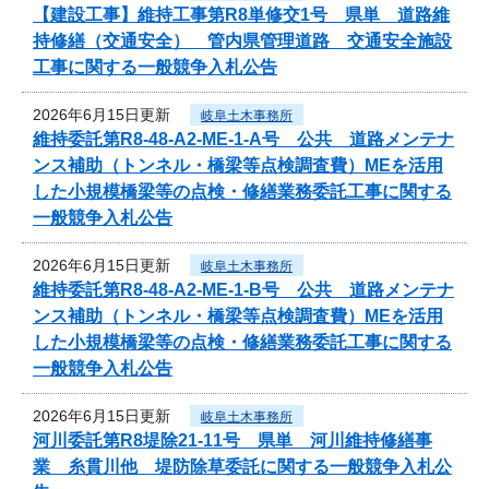
【建設工事】維持工事第R8単修交1号 県単 道路維
持修繕（交通安全） 管内県管理道路 交通安全施設
工事に関する一般競争入札公告
2026年6月15日更新
岐阜土木事務所
維持委託第R8-48-A2-ME-1-A号 公共 道路メンテナ
ンス補助（トンネル・橋梁等点検調査費）MEを活用
した小規模橋梁等の点検・修繕業務委託工事に関する
一般競争入札公告
2026年6月15日更新
岐阜土木事務所
維持委託第R8-48-A2-ME-1-B号 公共 道路メンテナ
ンス補助（トンネル・橋梁等点検調査費）MEを活用
した小規模橋梁等の点検・修繕業務委託工事に関する
一般競争入札公告
2026年6月15日更新
岐阜土木事務所
河川委託第R8堤除21-11号 県単 河川維持修繕事
業 糸貫川他 堤防除草委託に関する一般競争入札公