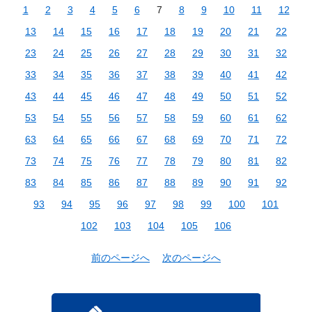
1
2
3
4
5
6
7
8
9
10
11
12
13
14
15
16
17
18
19
20
21
22
23
24
25
26
27
28
29
30
31
32
33
34
35
36
37
38
39
40
41
42
43
44
45
46
47
48
49
50
51
52
53
54
55
56
57
58
59
60
61
62
63
64
65
66
67
68
69
70
71
72
73
74
75
76
77
78
79
80
81
82
83
84
85
86
87
88
89
90
91
92
93
94
95
96
97
98
99
100
101
102
103
104
105
106
前のページへ
次のページへ