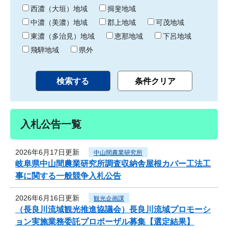
り
西濃（大垣）地域
揖斐地域
中濃（美濃）地域
郡上地域
可茂地域
東濃（多治見）地域
恵那地域
下呂地域
飛騨地域
県外
入札公告一覧
2026年6月17日更新
中山間農業研究所
岐阜県中山間農業研究所調査収納舎屋根カバー工法工
事に関する一般競争入札公告
2026年6月16日更新
観光企画課
（長良川流域観光推進協議会）長良川流域プロモーシ
ョン実施業務委託プロポーザル募集【選定結果】