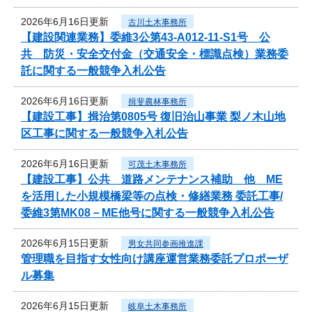
2026年6月16日更新
古川土木事務所
【建設関連業務】委維3公第43-A012-11-S1号 公
共 防災・安全交付金（交通安全・標識点検）業務委
託に関する一般競争入札公告
2026年6月16日更新
揖斐農林事務所
【建設工事】揖治第0805号 復旧治山事業 梨ノ木山地
区工事に関する一般競争入札公告
2026年6月16日更新
可茂土木事務所
【建設工事】公共 道路メンテナンス補助 他 ME
を活用した小規模橋梁等の点検・修繕業務 委託工事/
委維3第MK08－ME他号に関する一般競争入札公告
2026年6月15日更新
男女共同参画推進課
管理職を目指す女性向け講座運営業務委託プロポーザ
ル募集
2026年6月15日更新
岐阜土木事務所