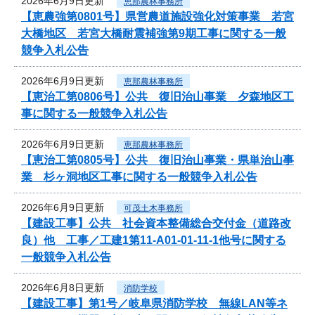
2026年6月9日更新
恵那農林事務所
【恵農強第0801号】県営農道施設強化対策事業 若宮
大橋地区 若宮大橋耐震補強第9期工事に関する一般
競争入札公告
2026年6月9日更新
恵那農林事務所
【恵治工第0806号】公共 復旧治山事業 夕森地区工
事に関する一般競争入札公告
2026年6月9日更新
恵那農林事務所
【恵治工第0805号】公共 復旧治山事業・県単治山事
業 杉ヶ洞地区工事に関する一般競争入札公告
2026年6月9日更新
可茂土木事務所
【建設工事】公共 社会資本整備総合交付金（道路改
良）他 工事／工建1第11-A01-01-11-1他号に関する
一般競争入札公告
2026年6月8日更新
消防学校
【建設工事】第1号／岐阜県消防学校 無線LAN等ネ