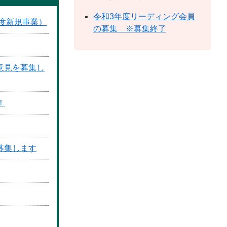
令和3年度リーディング会員
度新規事業）
の募集 ※募集終了
意見を募集し
！
募集します