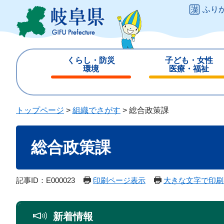
ペ
メ
ふり
ー
ニ
ジ
ュ
の
ー
先
を
くらし・防災
子ども・女性
頭
飛
環境
医療・福祉
で
ば
閉
閉
す
し
じ
じ
。
て
る
る
トップページ
>
組織でさがす
>
総合政策課
本
文
本
へ
総合政策課
文
記事ID：E000023
印刷ページ表示
大きな文字で印刷
新着情報