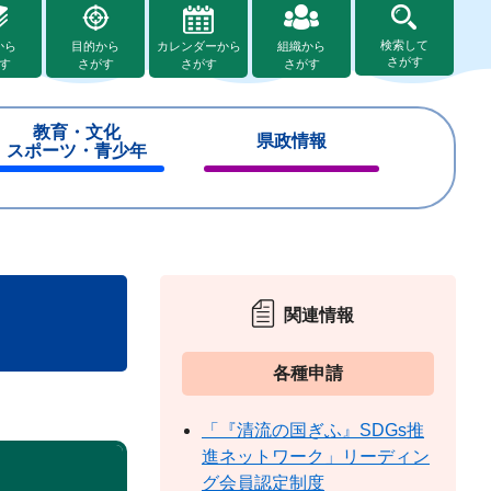
検索して
から
目的から
カレンダーから
組織から
さがす
す
さがす
さがす
さがす
教育・文化
県政情報
スポーツ・青少年
閉
閉
じ
じ
る
る
関連情報
各種申請
「『清流の国ぎふ』SDGs推
進ネットワーク」リーディン
グ会員認定制度