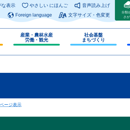
このページの本文へ
がな表示
やさしい にほんご
音声読み上げ
分類
Foreign language
文字サイズ・色変更
さが
産業・農林水産
社会基盤
労働・観光
まちづくり
閉
閉
じ
じ
る
る
ページ表示