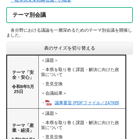
「岐阜県未来戦略会議」の概要
テーマ別会議
各分野における議論を一層深めるためのテーマ別会議を開催し
ました。
表のサイズを切り替える
＜議題＞
・本県を取り巻く課題・解決に向けた政
テーマ「安
策について
全・安心」
・意見交換
令和8年5月
25日
＜会議結果＞
・
議事要旨 [PDFファイル／247KB]
＜議題＞
・本県を取り巻く課題・解決に向けた政
テーマ「産
策について
業・経済」
・意見交換