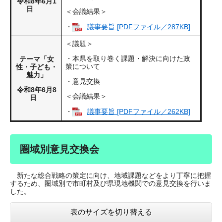
令和8年6月1
日
＜会議結果＞
・
議事要旨 [PDFファイル／287KB]
＜議題＞
・本県を取り巻く課題・解決に向けた政
テーマ「女
策について
性・子ども・
魅力」
・意見交換
令和8年6月8
＜会議結果＞
日
・
議事要旨 [PDFファイル／262KB]
圏域別意見交換会
新たな総合戦略の策定に向け、地域課題などをより丁寧に把握
するため、圏域別で市町村及び県現地機関での意見交換を行いま
した。
表のサイズを切り替える