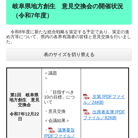
岐阜県地方創生 意見交換会の開催状況
（令和7年度）
令和8年度に新たな総合戦略を策定する予定であり、策定の進
め方等について、県内の各界有識者の皆様と意見交換を行いまし
た。
表のサイズを切り替える
＜議題
＞
・「目指すべき
第1回 岐阜県
次第 [PDFファイ
10の目標」につ
地方創生 意見
いて
ル／24KB]
交換会
・意見交換
出席者名簿 [PDF
令和7年12月22
ファイル／82KB]
日
＜会議結果＞
・
議事要旨
[PDFファイル／