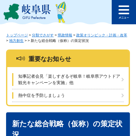
ペ
メ
このページの本文へ
ー
ニ
メ
ジ
ュ
ニ
の
ー
ュ
先
を
ー
頭
飛
トップページ
>
分類でさがす
>
県政情報
>
政策オリンピック・計画・改革
>
地方創生
>
>
新たな総合戦略（仮称）の策定状況
で
ば
す
し
。
て
重要なお知らせ
本
文
へ
知事記者会見「楽しすぎるぞ岐阜！岐阜県アウトドア
観光キャンペーンを実施」他
熱中症を予防しましょう
本
文
新たな総合戦略（仮称）の策定状
況