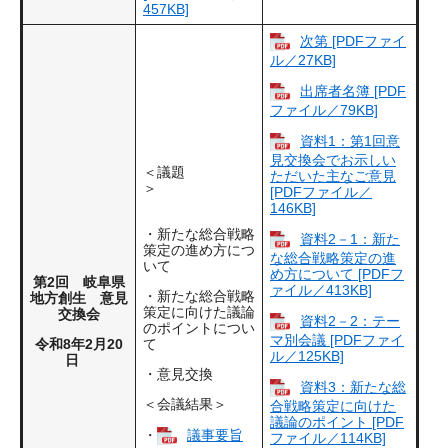
457KB]
次第 [PDFファイ
ル／27KB]
出席者名簿 [PDF
ファイル／79KB]
資料1：第1回意
見交換会でお示しい
＜議題
ただいた主なご意見
＞
[PDFファイル／
146KB]
・新たな総合戦略
資料2－1：新た
策定の進め方につ
な総合戦略策定の進
いて
め方について [PDFフ
第2回 岐阜県
ァイル／413KB]
・新たな総合戦略
地方創生 意見
策定に向けた議論
交換会
資料2－2：テー
のポイントについ
マ別会議 [PDFファイ
令和8年2月20
て
ル／125KB]
日
・意見交換
資料3：新たな総
＜会議結果＞
合戦略策定に向けた
議論のポイント [PDF
・
議事要旨
ファイル／114KB]