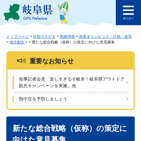
ペ
メ
このページの本文へ
ー
ニ
メ
ジ
ュ
ニ
の
ー
ュ
先
を
ー
頭
飛
トップページ
>
分類でさがす
>
県政情報
>
政策オリンピック・計画・改革
>
地方創生
>
>
新たな総合戦略（仮称）の策定に向けた意見募集
で
ば
す
し
。
て
重要なお知らせ
本
文
へ
知事記者会見「楽しすぎるぞ岐阜！岐阜県アウトドア
観光キャンペーンを実施」他
熱中症を予防しましょう
本
文
新たな総合戦略（仮称）の策定に
向けた意見募集