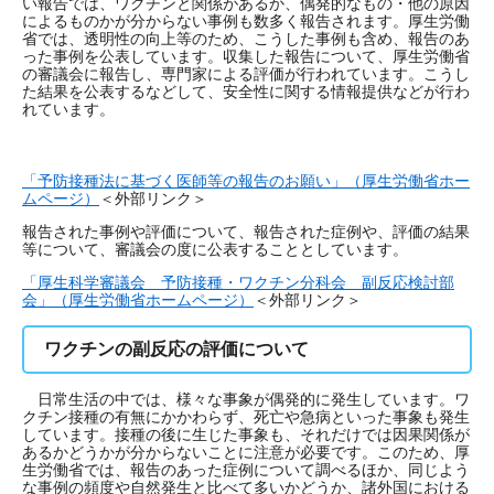
い報告では、ワクチンと関係があるか、偶発的なもの・他の原因
によるものかが分からない事例も数多く報告されます。厚生労働
省では、透明性の向上等のため、こうした事例も含め、報告のあ
った事例を公表しています。収集した報告について、厚生労働省
の審議会に報告し、専門家による評価が行われています。こうし
た結果を公表するなどして、安全性に関する情報提供などが行わ
れています。
「予防接種法に基づく医師等の報告のお願い」（厚生労働省ホー
ムページ）
＜外部リンク＞
報告された事例や評価について、報告された症例や、評価の結果
等について、審議会の度に公表することとしています。
「厚生科学審議会 予防接種・ワクチン分科会 副反応検討部
会」（厚生労働省ホームページ）
＜外部リンク＞
ワクチンの副反応の評価について
日常生活の中では、様々な事象が偶発的に発生しています。ワ
クチン接種の有無にかかわらず、死亡や急病といった事象も発生
しています。接種の後に生じた事象も、それだけでは因果関係が
あるかどうかが分からないことに注意が必要です。このため、厚
生労働省では、報告のあった症例について調べるほか、同じよう
な事例の頻度や自然発生と比べて多いかどうか、諸外国における