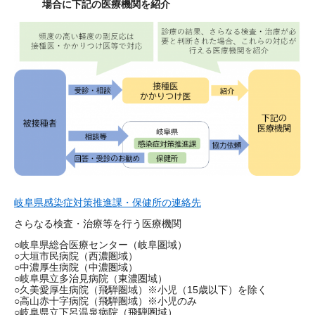
場合に下記の医療機関を紹介
岐阜県感染症対策推進課・保健所の連絡先
さらなる検査・治療等を行う医療機関
○岐阜県総合医療センター（岐阜圏域）
○大垣市民病院（西濃圏域）
○中濃厚生病院（中濃圏域）
○岐阜県立多治見病院（東濃圏域）
○久美愛厚生病院（飛騨圏域）※小児（15歳以下）を除く
○高山赤十字病院（飛騨圏域）※小児のみ
○岐阜県立下呂温泉病院（飛騨圏域）