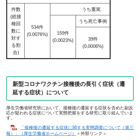
件数
うち重篤
(総接
うち死亡事例
種回
534件
数に
159件
(0.0076%)
対す
39件
(0.0023%)
る割
(0.0006%)
合)
新型コロナワクチン接種後の長引く症状（遷
延する症状）について
厚生労働省研究班において、接種後の遷延する症状を含めた副反
応が疑われる症状について実態把握をする研究に取り組んでいま
す。
「接種後の遷延する症状に関する実態調査について（第三
報）」（厚生労働省ホームページ）
＜外部リンク＞