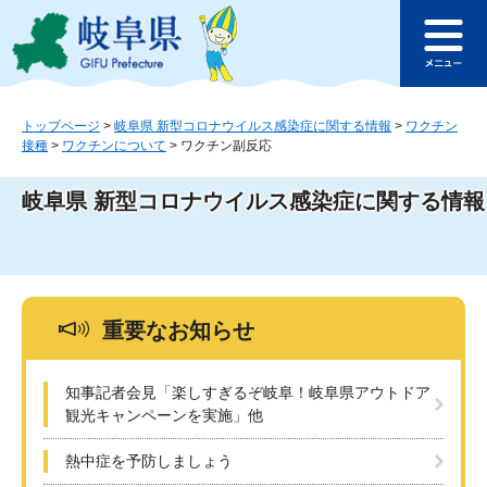
ペ
メ
このページの本文へ
ー
ニ
メ
ジ
ュ
ニ
の
ー
ュ
先
を
ー
頭
飛
トップページ
>
岐阜県 新型コロナウイルス感染症に関する情報
>
ワクチン
接種
>
ワクチンについて
>
ワクチン副反応
で
ば
す
し
。
て
岐阜県 新型コロナウイルス感染症に関する情報
本
文
へ
重要なお知らせ
知事記者会見「楽しすぎるぞ岐阜！岐阜県アウトドア
観光キャンペーンを実施」他
熱中症を予防しましょう