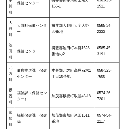
斐
揖斐郡揖斐川町上南方
0585-23-
保健センター
川
165-1
1511
町
大
大野町保健センタ
揖斐郡大野町大字大野
0585-34-
野
ー
80番地
2333
町
池
揖斐郡池田町本郷1628
0585-45-
田
保健センター
番地の2
3191
町
北
健康推進課 保健
本巣郡北方町高屋石末1
058-323-
方
センター
丁目10番地
7600
町
坂
福祉課（保健セン
0574-26-
祝
加茂郡坂祝町取組46-18
ター）
7201
町
富
福祉保健課 保健
加茂郡富加町滝田1511
0574-54-
加
係
番地
2117
町