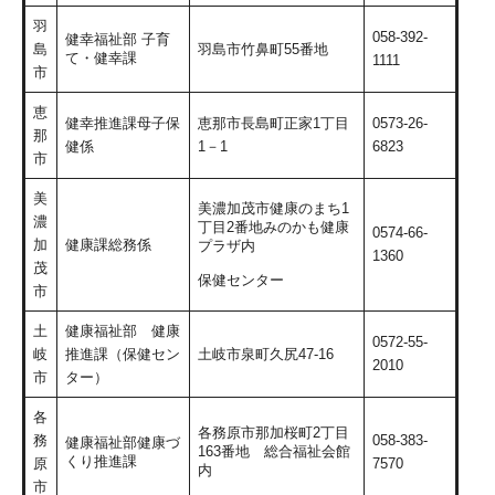
羽
058-392-
健幸福祉部 子育
島
羽島市竹鼻町55番地
て・健幸課
1111
市
恵
健幸推進課母子保
恵那市長島町正家1丁目
0573-26-
那
健係
1－1
6823
市
美
美濃加茂市健康のまち1
濃
丁目2番地みのかも健康
0574-66-
加
健康課総務係
プラザ内
1360
茂
保健センター
市
土
健康福祉部 健康
0572-55-
岐
推進課（保健セン
土岐市泉町久尻47-16
2010
市
ター）
各
各務原市那加桜町2丁目
務
058-383-
健康福祉部健康づ
163番地 総合福祉会館
くり推進課
原
7570
内
市