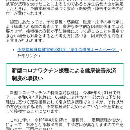
被害が接種を受けたことによるものであると厚生労働大臣が認定
したときは、予防接種法に基づく救済（医療費・障害年金等の給
付）が受けられます。
認定にあたっては、予防接種・感染症・医療・法律の専門家に
より構成される国の審査会で、厳密な医学的な因果関係までは必
要とせず、接種後の症状が予防接種によって起こることを否定で
きない場合も対象とするとの考え方に基づき、因果関係を判断す
る審査が行われます。
予防接種健康被害救済制度（厚生労働省ホームページ）
＜
外部リンク＞
新型コロナワクチン接種による健康被害救済
制度の取扱い
新型コロナワクチンの特例臨時接種は、令和6年3月31日で終
了し、令和6年4月以降は、65歳以上の方など一部の方は予防接
種法に基づく定期接種として引き続き接種できますが、それ以外
の方が接種する場合、予防接種法に定められていない任意接種と
して接種することになります。
これに伴い、令和6年4月以降は「接種日」「定期接種か否か」
によって、対象となる救済制度、申請窓口が異なりますので注意
願います（下図のとおり）。