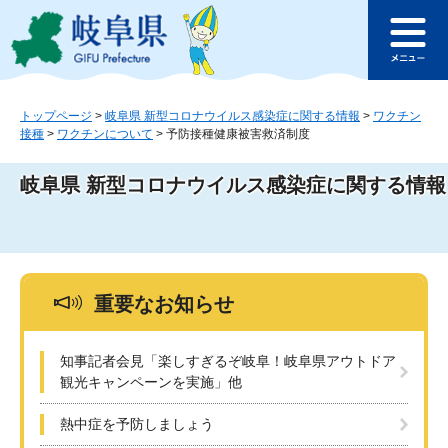
ペ
メ
このページの本文へ
ー
ニ
メ
ジ
ュ
ニ
の
ー
ュ
先
を
ー
頭
飛
トップページ
>
岐阜県 新型コロナウイルス感染症に関する情報
>
ワクチン
接種
>
ワクチンについて
>
予防接種健康被害救済制度
で
ば
す
し
。
て
岐阜県 新型コロナウイルス感染症に関する情報
本
文
へ
重要なお知らせ
知事記者会見「楽しすぎるぞ岐阜！岐阜県アウトドア
観光キャンペーンを実施」他
熱中症を予防しましょう