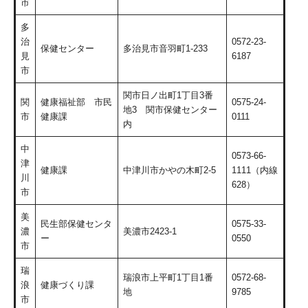
市
多
治
0572-23-
保健センター
多治見市音羽町1-233
見
6187
市
関市日ノ出町1丁目3番
関
健康福祉部 市民
0575-24-
地3 関市保健センター
市
健康課
0111
内
中
0573-66-
津
健康課
中津川市かやの木町2-5
1111（内線
川
628）
市
美
民生部保健センタ
0575-33-
濃
美濃市2423-1
ー
0550
市
瑞
瑞浪市上平町1丁目1番
0572-68-
浪
健康づくり課
地
9785
市