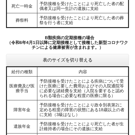
予防接種を受けたことにより死亡した者の配
死亡一時金
偶者又は同一生計の遺族に支給
予防接種を受けたことにより死亡した者の葬
葬祭料
祭を行う者に支給
B類疾病の定期接種の場合
（令和6年4月1日以降に定期接種として接種した新型コロナワク
チンによる健康被害が含まれます。）
表のサイズを切り替える
給付の種類
内容
予防接種を受けたことによる疾病について受
医療費及び医
けた医療に要した費用およびその入院通院等
療手当
に必要な諸経費を支給（入院を要すると認め
られる場合に必要な程度の医療に限る）
予防接種を受けたことにより政令別表第2に
障害年金
定める程度の障害の状態にある18歳以上の者
に支給（3級はなし）
予防接種を受けたことにより死亡した者が生
遺族年金
計維持者の場合にその遺族に支給