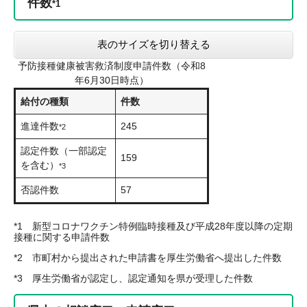
件数
*1
表のサイズを切り替える
予防接種健康被害救済制度申請件数（令和8
年6月30日時点）
給付の種類
件数
進達件数
245
*2
認定件数（一部認定
159
を含む）
*3
否認件数
57
*1 新型コロナワクチン特例臨時接種及び平成28年度以降の定期
接種に関する申請件数
*2 市町村から提出された申請書を厚生労働省へ提出した件数
*3 厚生労働省が認定し、認定通知を県が受理した件数