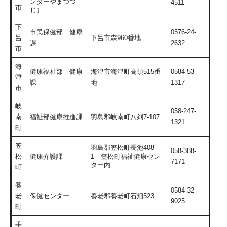
ンターやまつつ
4511
市
じ）
下
市民保健部 健康
0576-24-
呂
下呂市森960番地
課
2632
市
海
健康福祉部 健康
海津市海津町高須515番
0584-53-
津
課
地
1317
市
岐
058-247-
南
福祉部健康推進課
羽島郡岐南町八剣7-107
1321
町
笠
羽島郡笠松町長池408-
058-388-
松
健康介護課
1 笠松町福祉健康セン
7171
ター内
町
養
0584-32-
老
保健センター
養老郡養老町石畑523
9025
町
垂