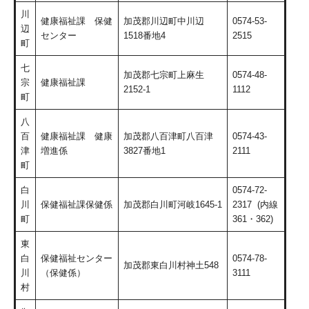
川
健康福祉課 保健
加茂郡川辺町中川辺
0574-53-
辺
センター
1518番地4
2515
町
七
加茂郡七宗町上麻生
0574-48-
宗
健康福祉課
2152-1
1112
町
八
百
健康福祉課 健康
加茂郡八百津町八百津
0574-43-
津
増進係
3827番地1
2111
町
白
0574-72-
川
保健福祉課保健係
加茂郡白川町河岐1645-1
2317 (内線
町
361・362)
東
白
保健福祉センター
0574-78-
加茂郡東白川村神土548
川
（保健係）
3111
村