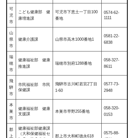
可
こども健康部 健
可児市下恵土一丁目100
0574-62-
児
1111
康増進課
番地
市
山
0581-22-
県
健康介護課
山県市高木1000番地1
6838
市
瑞
健康福祉部 健康
058-327-
穂
瑞穂市別府1288番地
推進課
8611
市
飛
飛騨市古川町若宮2丁目
0577-73-
市民福祉部 市民
騨
保健課
1-60
2948
市
本
058-320-
健康福祉部 健康
巣
本巣市早野255番地
支援課
0153
市
健康福祉部健康課
郡
0575-88-
（大和保健福祉セ
上
郡上市大和町徳永618