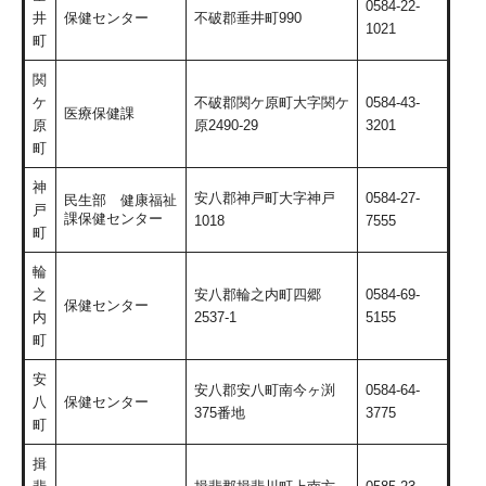
0584-22-
井
保健センター
不破郡垂井町990
1021
町
関
ケ
不破郡関ケ原町大字関ケ
0584-43-
医療保健課
原
原2490-29
3201
町
神
安八郡神戸町大字神戸
0584-27-
民生部 健康福祉
戸
課保健センター
1018
7555
町
輪
之
安八郡輪之内町四郷
0584-69-
保健センター
内
2537-1
5155
町
安
安八郡安八町南今ヶ渕
0584-64-
八
保健センター
375番地
3775
町
揖