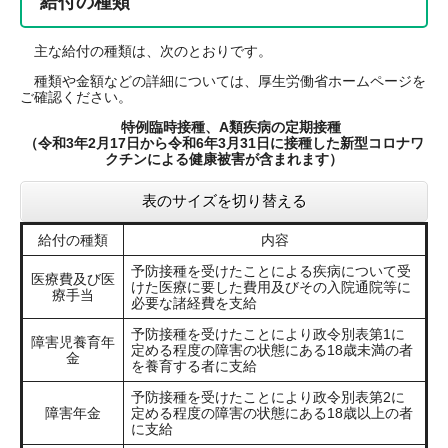
給付の種類
主な給付の種類は、次のとおりです。
種類や金額などの詳細については、厚生労働省ホームページを
ご確認ください。
特例臨時接種、A類疾病の定期接種
（令和3年2月17日から令和6年3月31日に接種した新型コロナワ
クチンによる健康被害が含まれます）
表のサイズを切り替える
給付の種類
内容
予防接種を受けたことによる疾病について受
医療費及び医
けた医療に要した費用及びその入院通院等に
療手当
必要な諸経費を支給
予防接種を受けたことにより政令別表第1に
障害児養育年
定める程度の障害の状態にある18歳未満の者
金
を養育する者に支給
予防接種を受けたことにより政令別表第2に
障害年金
定める程度の障害の状態にある18歳以上の者
に支給