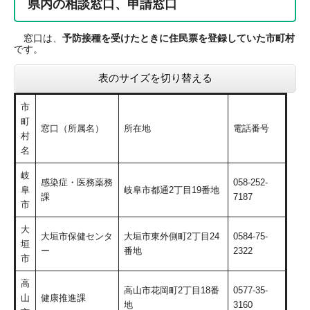
県内の相談窓口、申請窓口
窓口は、
予防接種を受けたときに住民票を登録していた市町村
です。
表のサイズを切り替える
市
町
窓口（所属名）
所在地
電話番号
村
名
岐
感染症・医務薬務
058-252-
阜
岐阜市都通2丁目19番地
課
7187
市
大
大垣市保健センタ
大垣市東外側町2丁目24
0584-75-
垣
ー
番地
2322
市
高
高山市花岡町2丁目18番
0577-35-
山
健康推進課
地
3160