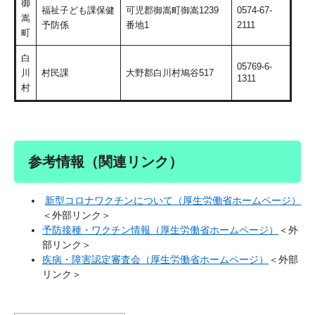
御
福祉子ども課保健
可児郡御嵩​町御嵩1239
0574-67-
嵩
予防係
番地1
2111
町
白
05769-6-
川
村民課
大野郡白川村鳩谷517
1311
村
参考情報（関連リンク）
新型コロナワクチンについて（厚生労働省ホームページ）
＜外部リンク＞
予防接種・ワクチン情報（厚生労働省ホームページ）
＜外
部リンク＞
疾病・障害認定審査会（厚生労働省ホームページ）
＜外部
リンク＞