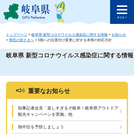
ペ
メ
このページの本文へ
ー
ニ
メ
ジ
ュ
ニ
の
ー
ュ
先
を
ー
頭
飛
トップページ
>
岐阜県 新型コロナウイルス感染症に関する情報
>
お知らせ
>
県民の皆さまへ
>
5類への位置付け変更に対する本県の対応方針
で
ば
す
し
。
て
岐阜県 新型コロナウイルス感染症に関する情報
本
文
へ
重要なお知らせ
知事記者会見「楽しすぎるぞ岐阜！岐阜県アウトドア
観光キャンペーンを実施」他
熱中症を予防しましょう