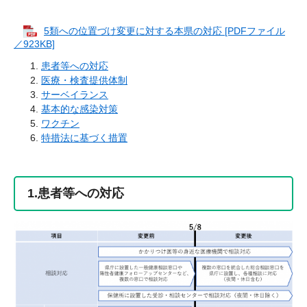
5類への位置づけ変更に対する本県の対応 [PDFファイル
／923KB]
患者等への対応
医療・検査提供体制
サーベイランス
基本的な感染対策
ワクチン
特措法に基づく措置
1.患者等への対応