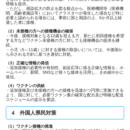
情報を提供。
・ただし、感染拡大の防止を図る観点から、医療機関等（医療機
関、高齢者施設等）においてクラスターが発生した場合など特に
必要と認められる場合には、事前に国と相談の上、6か月以上経
過した者に接種。
（2）未接種の方への接種機会の確保
・今後、接種対象となる12歳を迎える方、新たに初回接種を希望
する方などワクチン未接種の方に対しても接種機会の提供を継
続。
・小児（5～11歳）に対する接種の取扱いについては、今後国か
ら示される方針に基づき適切に対処。
（3）正確な情報の発信
・追加接種の必要性や有効性、副反応等に係る正確な情報を、ホ
ームページ、新聞、SNSなど様々な媒体を活用し、きめ細やかに
発信。
（4）ワクチンの供給
・追加接種及び未接種の方への接種を迅速かつ円滑に実施できる
よう、国に対して、必要ワクチン量の確実な配分及び明確な配送
スケジュールの提示を要請。
4 外国人県民対策
（1）ワクチン接種の推進