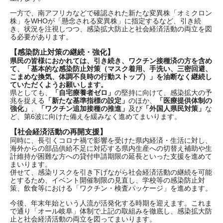
一方で、南アフリカなどで確認された新たな変異株「オミクロン
株」をWHOが「懸念される変異株」に指定するなど、引き続
き、状況を注視しつつ、感染拡大防止と社会経済活動の両立を図
る必要があります。
【感染防止対策の継続・強化】
県民の皆様におかれては、引き続き、ワクチン接種済の方を含め
て、「基本的な感染防止対策（マスク着用、手洗い、三密回避、
こまめな換気、体調不良時の行動ストップ）」を油断なく継続し
ていただくようお願いします。
県としても、
「自宅療養者ゼロ」
の堅持に向けて、感染拡大の予
兆を捉える
「新たな基準指標の設定」
のほか、
「医療提供体制の
強化」
、
「ワクチン追加接種の推進」
及び
「外国人県民対策」
な
ど、第6波に向けた備えを緩みなく進めてまいります。
【社会経済活動の再開支援】
同時に、長引くコロナ禍で影響を受けた県内経済・生活に対し、
海外からの部品供給不足に対応する県内生産への切替え補助や生
計維持が困難な方への貸付申請期限の延長といった支援を進めて
まいります。
併せて、感染リスクを引き下げながら社会経済活動の継続を可能
とするため、イベント開催制限の見直し、学校等の感染防止対
策、飲食等における「ワクチン・検査パッケージ」を進めます。
今後、年末年始という人流が活発化する時期を迎えます。これま
で通り「オール岐阜」体制で上記の取組みを徹底し、感染拡大防
止と社会経済活動の両立を図ってまいります。