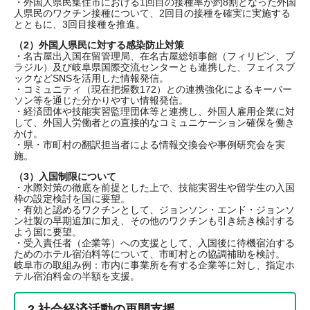
・外国人県民集住市における1回目の接種率が約8割となった外国
人県民のワクチン接種について、2回目の接種を確実に実施する
とともに、3回目接種を推進。
（2）外国人県民に対する感染防止対策
・名古屋出入国在留管理局、在名古屋総領事館（フィリピン、ブ
ラジル）及び岐阜県国際交流センターとも連携した、フェイスブ
ックなどSNSを活用した情報発信。
・コミュニティ（現在把握数172）との連携強化によるキーパー
ソン等を通じた分かりやすい情報発信。
・経済団体や技能実習監理団体等と連携し、外国人雇用企業に対
して、外国人労働者との直接的なコミュニケーション確保を働き
かけ。
・県・市町村の翻訳担当者による情報交換会や事例研究会を実
施。
（3）入国制限について
・水際対策の徹底を前提とした上で、技能実習生や留学生の入国
枠の設定検討を国に要望。
・有効と認めるワクチンとして、ジョンソン・エンド・ジョンソ
ン社製の早期追加に加え、その他のワクチンも引き続き検討する
よう国に要望。
・受入責任者（企業等）への支援として、入国後に待機宿泊する
ためのホテル宿泊料等について、市町村との協調補助を検討。
岐阜市の取組み例：市内に事業所を有する企業等に対し、指定ホ
テル宿泊料金の半額を支援。
2.社会経済活動の再開支援