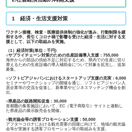
1 経済・生活支援対策
ワクチン接種、検査・医療提供体制の強化が進み、行動制限を緩
和する中、長引くコロナ禍で影響を受けた経済・生活に対する支
援として、以下の取組みを実施。
（1）経済対策(単位：千円)
○サプライチェーン対策のための生産設備導入支援：755,000
海外からの部品の供給不足に対応するため、県内での生産に切り
替えるための生産設備の導入補助金について対象を拡充し、追加
募集。
○ソフトピアジャパンにおけるスタートアップ支援の充実：6,000
セミナーやワークショップの開催を通じ、ソフトピアジャパン入
居企業等の交流を促進し、新事業やビジネスマッチング機会を創
出。
○県産品の販路開拓促進：30,000
首都圏の集客施設において、EC（電子商取引）サイトと連動し
た県産品の展示販売会を開催。
○観光協会等の誘客プロモーション支援：50,000
アフターコロナにおける観光需要の回復に向けて、地域の観光協
会等が実施する誘客プロモーション等の取組みを支援。