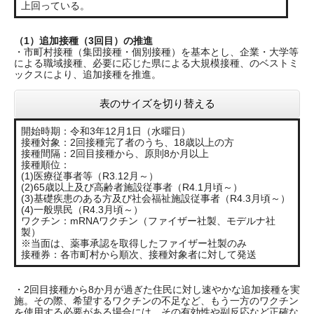
上回っている。
（1）追加接種（3回目）の推進
・市町村接種（集団接種・個別接種）を基本とし、企業・大学等
による職域接種、必要に応じた県による大規模接種、のベストミ
ックスにより、追加接種を推進。
表のサイズを切り替える
開始時期：令和3年12月1日（水曜日）
接種対象：2回接種完了者のうち、18歳以上の方
接種間隔：2回目接種から、原則8か月以上
接種順位：
(1)医療従事者等（R3.12月～）
(2)65歳以上及び高齢者施設従事者（R4.1月頃～）
(3)基礎疾患のある方及び社会福祉施設従事者（R4.3月頃～）
(4)一般県民（R4.3月頃～）
ワクチン：mRNAワクチン（ファイザー社製、モデルナ社
製）
※当面は、薬事承認を取得したファイザー社製のみ
接種券：各市町村から順次、接種対象者に対して発送
・2回目接種から8か月が過ぎた住民に対し速やかな追加接種を実
施。その際、希望するワクチンの不足など、もう一方のワクチン
を使用する必要がある場合には、その有効性や副反応など正確な