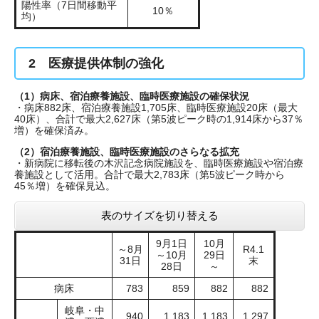
陽性率（7日間移動平
10％
均）
2 医療提供体制の強化
（1）病床、宿泊療養施設、臨時医療施設の確保状況
・病床882床、宿泊療養施設1,705床、臨時医療施設20床（最大
40床）、合計で最大2,627床（第5波ピーク時の1,914床から37％
増）を確保済み。
（2）宿泊療養施設、臨時医療施設のさらなる拡充
・新病院に移転後の木沢記念病院施設を、臨時医療施設や宿泊療
養施設として活用。合計で最大2,783床（第5波ピーク時から
45％増）を確保見込。
表のサイズを切り替える
9月1日
10月
～8月
R4.1
～10月
29日
31日
末
28日
～
病床
783
859
882
882
岐阜・中
940
1,183
1,183
1,297