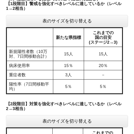
【1段階目】警戒を強化すべきレベルに達しているか（レベル
1→2相当）
表のサイズを切り替える
これまでの
新たな県指標
国の目安
(ステージ2→3)
新規陽性者数（10万
15人
15人
対、7日間移動合計）
病床使用率
15％
20％
重症者数
3人
－
陽性率（7日間移動平
5％
5％
均）
【2段階目】対策を強化すべきレベルに達しているか（レベル
2→3相当）
表のサイズを切り替える
これまでの