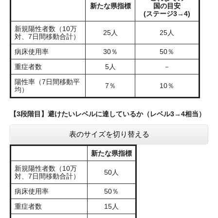
新たな県指標
国の目安
(ステージ3→4)
新規陽性者数（10万
25人
25人
対、7日間移動合計）
病床使用率
30％
50％
重症者数
5人
－
陽性率（7日間移動平
7％
10％
均）
【3段階目】避けたいレベルに達しているか（レベル3→4相当）
表のサイズを切り替える
新たな県指標
新規陽性者数（10万
50人
対、7日間移動合計）
病床使用率
50％
重症者数
15人