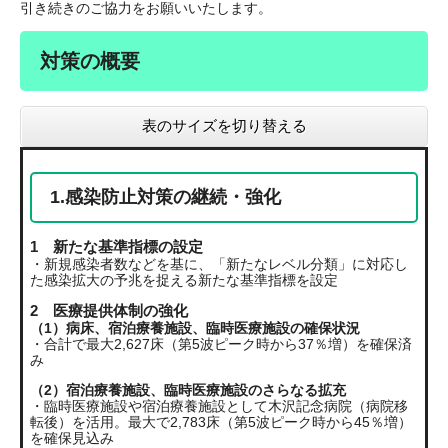
引き続きのご協力をお願いいたします。
対策の概要
表のサイズを切り替える
1.感染防止対策の継続・強化
1 新たな基準指標の設定
・新規感染者数などを基に、「新たなレベル分類」に対応し
た感染拡大の予兆を捉える新たな基準指標を設定
2 医療提供体制の強化
（1）病床、宿泊療養施設、臨時医療施設の確保状況
・合計で最大2,627床（第5波ピーク時から37％増）を確保済
み
（2）宿泊療養施設、臨時医療施設のさらなる拡充
・臨時医療施設や宿泊療養施設として木沢記念病院（病院移
転後）を活用。最大で2,783床（第5波ピーク時から45％増）
を確保見込み