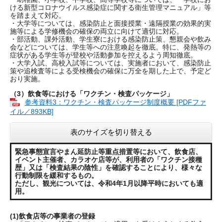
ける新型コロナウイルス感染症に関する衛生管理マニュアル」等
を踏まえて対応。
・大学等については、感染防止と面接授業・遠隔授業の効果的実
施等による学修機会の確保の両立に向けて適切に対応。
・部活動、課外活動、学生寮における感染防止策、懇親会や飲み
会などについては、学生等への注意喚起を徹底。特に、発熱等の
症状がある学生等が登校や活動参加を控えるよう周知徹底。
・大学入試、高校入試等については、実施者において、感染防止
策や追検査等による受検機会の確保に万全を期した上で、予定ど
おり実施。
（3）飲食等における「ワクチン・検査パッケージ」
参考資料3：ワクチン・検査パッケージ制度概要 [PDFファ
イル／893KB]
表のサイズを切り替える
緊急事態宣言やまん延防止等重点措置等において、飲食店、
イベント主催者、カラオケ店等が、利用者の「ワクチン接種
歴」又は「検査結果の陰性」を確認することにより、様々な
行動制限を緩和するもの。
ただし、観光については、令和4年1月以降平時においても適
用。
(1)飲食店等の事業者の登録