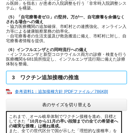
ル医師」を指名）が患者の入院調整を行う「非常時入院調整シス
テム」を構築。
（5）「自宅療養者ゼロ」の堅持。万が一、自宅療養を余儀なく
される場合への備え
・協力医療機関の追加確保、市町村との連携強化、オンライン入
力等による健康観察業務の効率化。
・自宅療養者の生活支援及び救急搬送に備え、市町村に対し、自
宅療養者情報を提供。
（6）インフルエンザとの同時流行への備え
・インフルエンザと新型コロナウイルス両方の診療・検査を行う
医療機関を681箇所指定し、インフルエンザ流行期に備えた診療
体制を整備。
3 ワクチン追加接種の推進
参考資料1：追加接種方針 [PDFファイル／786KB]
表のサイズを切り替える
これまで、オール岐阜体制でワクチン接種を進め、目標と
してきた
「10月から11月の早い段階までの全ての希望者へ
の確実な接種」は概ね達成。
また、全ての世代区分で国が示した「理想的な接種率」を