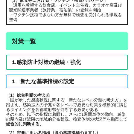
（3）飲食等における「ワクチン・検査パッケージ」
・適用を希望する飲食店、イベント主催者、カラオケ店及び
観光関連事業者（旅行業、宿泊業）の登録を開始
・ワクチン接種できない方が無料で検査を受けられる環境を
整備
対策一覧
1.感染防止対策の継続・強化
1 新たな基準指標の設定
（1）総合判断の考え方
・国が示した感染状況に関する「新たなレベル分類の考え方」を
踏まえ、感染拡大の予兆や各レベルで必要な対策を機動的に講じ
るタイミングを各都道府県が判断する必要がある。
そのため、以下の指標に着眼し、さらに1週間単位の動向、感染
の県内及び近隣の地域的分布状況、検査体制の状況等を勘案して
総合的に判断する。
（2）定量に用いる指標（県の基準指標の見直し）