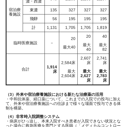
濃・西濃
宿泊療
東濃
135
327
327
327
養施設
飛騨
56
195
195
195
計
1,131
1,705
1,705
1,819
20
40
20
臨時医療施設
－
最大
最大
最大40
40
82
2,607
2,741
2,584床
床
床
1,914
合計
最大
最大
最大
床
2,604床
2,627
2,783
床
床
（3）外来や宿泊療養施設における新たな治療薬の活用
・中和抗体薬、経口薬について、これまでの入院での投与に加え
て、外来や宿泊療養施設への往診まで様々な場面で投与できる体
制を構築。
（4）非常時入院調整システム
・病床がひっ迫し、本来入院すべき患者が入院できない状況とな
った場合に救急医療を専門とする医師（「メディカルコントロー