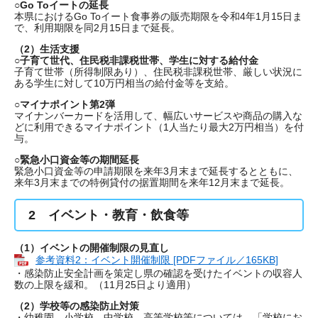
○Go Toイートの延長
本県におけるGo Toイート食事券の販売期限を令和4年1月15日ま
で、利用期限を同2月15日まで延長。
（2）生活支援
○子育て世代、住民税非課税世帯、学生に対する給付金
子育て世帯（所得制限あり）、住民税非課税世帯、厳しい状況に
ある学生に対して10万円相当の給付金等を支給。
○マイナポイント第2弾
マイナンバーカードを活用して、幅広いサービスや商品の購入な
どに利用できるマイナポイント（1人当たり最大2万円相当）を付
与。
○緊急小口資金等の期間延長
緊急小口資金等の申請期限を来年3月末まで延長するとともに、
来年3月末までの特例貸付の据置期間を来年12月末まで延長。
2 イベント・教育・飲食等
（1）イベントの開催制限の見直し
参考資料2：イベント開催制限 [PDFファイル／165KB]
・感染防止安全計画を策定し県の確認を受けたイベントの収容人
数の上限を緩和。（11月25日より適用）
（2）学校等の感染防止対策
・幼稚園、小学校、中学校、高等学校等については、「学校にお