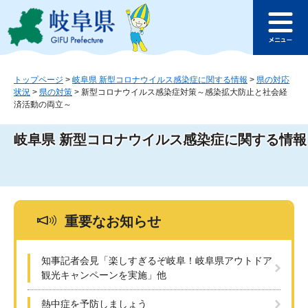
ペ
メ
このページの本文へ
ー
ニ
メ
ジ
ュ
ニ
の
ー
ュ
先
を
ー
頭
飛
トップページ
>
岐阜県 新型コロナウイルス感染症に関する情報
>
県の対応
状況
>
県の対策
>
新型コロナウイルス感染症対策～感染拡大防止と社会経
で
ば
済活動の両立～
す
し
。
て
本
岐阜県 新型コロナウイルス感染症に関する情報
文
へ
重要なお知らせ
知事記者会見「楽しすぎるぞ岐阜！岐阜県アウトドア
観光キャンペーンを実施」他
熱中症を予防しましょう