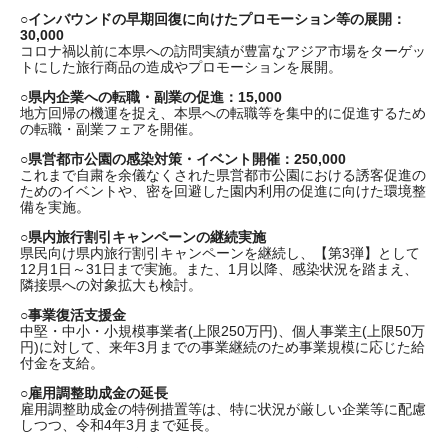
○インバウンドの早期回復に向けたプロモーション等の展開：
30,000
コロナ禍以前に本県への訪問実績が豊富なアジア市場をターゲッ
トにした旅行商品の造成やプロモーションを展開。
○県内企業への転職・副業の促進：15,000
地方回帰の機運を捉え、本県への転職等を集中的に促進するため
の転職・副業フェアを開催。
○県営都市公園の感染対策・イベント開催：250,000
これまで自粛を余儀なくされた県営都市公園における誘客促進の
ためのイベントや、密を回避した園内利用の促進に向けた環境整
備を実施。
○県内旅行割引キャンペーンの継続実施
県民向け県内旅行割引キャンペーンを継続し、【第3弾】として
12月1日～31日まで実施。また、1月以降、感染状況を踏まえ、
隣接県への対象拡大も検討。
○事業復活支援金
中堅・中小・小規模事業者(上限250万円)、個人事業主(上限50万
円)に対して、来年3月までの事業継続のため事業規模に応じた給
付金を支給。
○雇用調整助成金の延長
雇用調整助成金の特例措置等は、特に状況が厳しい企業等に配慮
しつつ、令和4年3月まで延長。