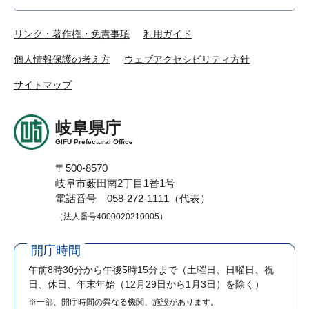
リンク・著作権・免責事項
利用ガイド
個人情報保護の考え方
ウェブアクセシビリティ方針
サイトマップ
岐阜県庁
GIFU Prefectural Office
〒500-8570
岐阜市薮田南2丁目1番1号
電話番号 058-272-1111（代表）
（法人番号4000020210005）
開庁時間
午前8時30分から午後5時15分まで
（土曜日、日曜日、祝
日、休日、年末年始（12月29日から1月3日）を除く）
※一部、開庁時間の異なる機関、施設があります。