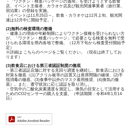
・「ワクチン・検査パッケージの適用」を受けようとする飲食
店、イベント主催者、カラオケ店及び観光関連事業者（旅行業、
宿泊業）の登録を実施。
（イベントは11月25日～。飲食・カラオケは12月上旬、観光関
連は12月中に開始予定。）
(2)無料の検査環境の整備
・健康上の理由や年齢制限によりワクチン接種を受けられない方
が、「ワクチン・検査パッケージ」で必要となる検査を無料で受
けられる環境を県内各地で整備。（12月下旬から検査受付開始予
定）
※詳細は こちらのページをご覧ください。（現在は終了してお
ります）
(3)飲食店における第三者認証制度の徹底
・第三者認証店舗に対する見回り調査を継続し、飲食店における
対策を徹底（(1)アクリル板等の設置又は座席間隔の確保、(2)手
指消毒の徹底、(3)食事中以外のマスク着用推奨、(4)換気の徹
底）。また、遵守状況に応じ認証を取り消し。
・空気中の二酸化炭素濃度を測定し、換気の目安として活用する
ためのCO2センサーの購入を支援。（申請期限：令和4年1月14
日）