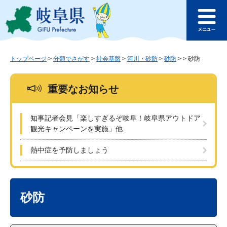
ペ
メ
このページの本文へ
ー
ニ
メ
ジ
ュ
ニ
の
ー
ュ
先
を
ー
頭
飛
トップページ
>
分類でさがす
>
社会基盤
>
河川・砂防
>
砂防
>
>
砂防
で
ば
す
し
重要なお知らせ
。
て
本
文
知事記者会見「楽しすぎるぞ岐阜！岐阜県アウトドア
へ
観光キャンペーンを実施」他
熱中症を予防しましょう
本
文
砂防