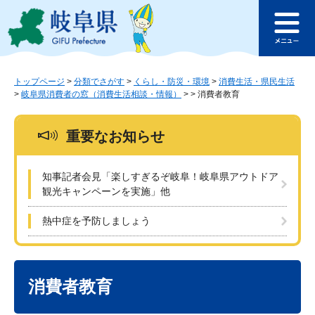
ペ
メ
このページの本文へ
ー
ニ
メ
ジ
ュ
ニ
の
ー
ュ
先
を
ー
頭
飛
トップページ
>
分類でさがす
>
くらし・防災・環境
>
消費生活・県民生活
>
岐阜県消費者の窓（消費生活相談・情報）
>
>
消費者教育
で
ば
す
し
。
て
重要なお知らせ
本
文
へ
知事記者会見「楽しすぎるぞ岐阜！岐阜県アウトドア
観光キャンペーンを実施」他
熱中症を予防しましょう
本
文
消費者教育