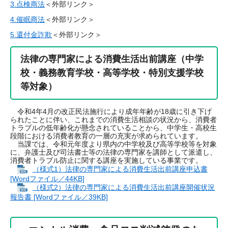
3.点検商法
＜外部リンク＞
4.催眠商法
＜外部リンク＞
5.還付金詐欺
＜外部リンク＞
法律の専門家による消費生活出前講座（中学
校・義務教育学校・高等学校・特別支援学校
等対象）
令和4年4月の改正民法施行により成年年齢が18歳に引き下げ
られたことに伴い、これまでの消費生活相談の状況から、消費者
トラブルの低年齢化が懸念されていることから、中学生・高校生
段階における消費者教育の一層の充実が求められています。
当課では、令和元年度より県内の中学校及び高等学校等を対象
に、弁護士及び司法書士等の法律の専門家を講師として派遣し、
消費者トラブル防止に関する講座を実施している事業です。
（様式1）法律の専門家による消費生活出前講座申込書
[Wordファイル／44KB]
（様式2）法律の専門家による消費生活出前講座開催状況
報告書 [Wordファイル／39KB]