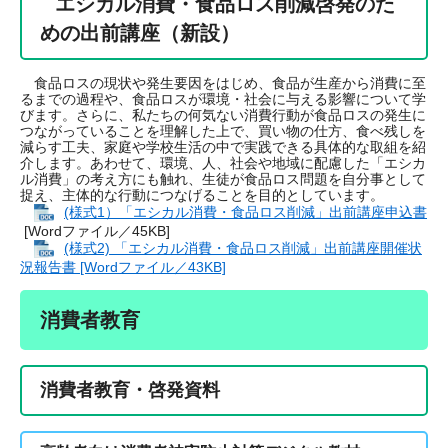
エシカル消費・食品ロス削減啓発のた
めの出前講座（新設）
食品ロスの現状や発生要因をはじめ、食品が生産から消費に至
るまでの過程や、食品ロスが環境・社会に与える影響について学
びます。さらに、私たちの何気ない消費行動が食品ロスの発生に
つながっていることを理解した上で、買い物の仕方、食べ残しを
減らす工夫、家庭や学校生活の中で実践できる具体的な取組を紹
介します。あわせて、環境、人、社会や地域に配慮した「エシカ
ル消費」の考え方にも触れ、生徒が食品ロス問題を自分事として
捉え、主体的な行動につなげることを目的としています。
(様式1）「エシカル消費・食品ロス削減」出前講座申込書
[Wordファイル／45KB]
(様式2) 「エシカル消費・食品ロス削減」出前講座開催状
況報告書 [Wordファイル／43KB]
消費者教育
消費者教育・啓発資料