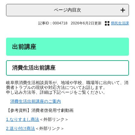
ページ内目次
記事ID：0004718
2026年6月2日更新
県民生活課
出前講座
消費生活出前講座
岐阜県消費生活相談員等が、地域や学校、職場等に出向いて、消
費者トラブルの現状や対応方法についてお話します。
申し込み方法等、詳細は下記ページをご覧ください。
消費生活出前講座のご案内
【参考資料】消費者啓発用寸劇動画
1.なりすまし商法
＜外部リンク＞
2.送り付け商法
＜外部リンク＞