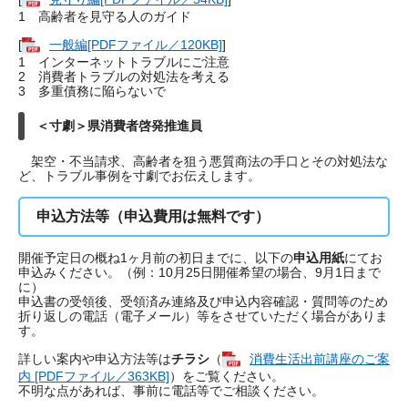
1 高齢者を見守る人のガイド
[
一般編[PDFファイル／120KB]
]
1 インターネットトラブルにご注意
2 消費者トラブルの対処法を考える
3 多重債務に陥らないで
＜寸劇＞県消費者啓発推進員
架空・不当請求、高齢者を狙う悪質商法の手口とその対処法な
ど、トラブル事例を寸劇でお伝えします。
申込方法等（申込費用は無料です）
開催予定日の概ね1ヶ月前の初日までに、以下の
申込用紙
にてお
申込みください。（例：10月25日開催希望の場合、9月1日まで
に）
申込書の受領後、受領済み連絡及び申込内容確認・質問等のため
折り返しの電話（電子メール）等をさせていただく場合がありま
す。
詳しい案内や申込方法等は
チラシ
（
消費生活出前講座のご案
内 [PDFファイル／363KB]
）をご覧ください。
不明な点があれば、事前に電話等でご相談ください。