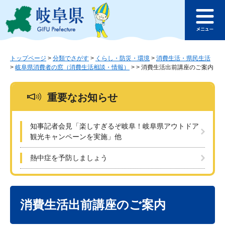
ペ
メ
このページの本文へ
ー
ニ
メ
ジ
ュ
ニ
の
ー
ュ
先
を
ー
頭
飛
トップページ
>
分類でさがす
>
くらし・防災・環境
>
消費生活・県民生活
>
岐阜県消費者の窓（消費生活相談・情報）
>
>
消費生活出前講座のご案内
で
ば
す
し
。
て
重要なお知らせ
本
文
へ
知事記者会見「楽しすぎるぞ岐阜！岐阜県アウトドア
観光キャンペーンを実施」他
熱中症を予防しましょう
本
文
消費生活出前講座のご案内