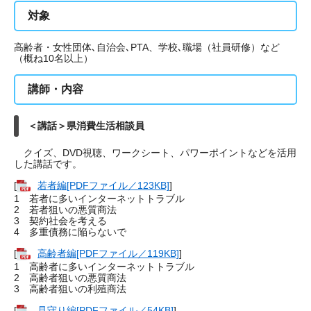
対象
高齢者・女性団体､自治会､PTA、学校､職場（社員研修）など
（概ね10名以上）
講師・内容
＜講話＞県消費生活相談員
クイズ、DVD視聴、ワークシート、パワーポイントなどを活用
した講話です。
[
若者編[PDFファイル／123KB]
]
1 若者に多いインターネットトラブル
2 若者狙いの悪質商法
3 契約社会を考える
4 多重債務に陥らないで
[
高齢者編[PDFファイル／119KB]
]
1 高齢者に多いインターネットトラブル
2 高齢者狙いの悪質商法
3 高齢者狙いの利殖商法
[
見守り編[PDFファイル／54KB]
]