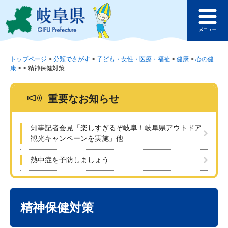
ペ
メ
このページの本文へ
ー
ニ
メ
ジ
ュ
ニ
の
ー
ュ
先
を
ー
頭
飛
トップページ
>
分類でさがす
>
子ども・女性・医療・福祉
>
健康
>
心の健
康
>
>
精神保健対策
で
ば
す
し
。
て
重要なお知らせ
本
文
へ
知事記者会見「楽しすぎるぞ岐阜！岐阜県アウトドア
観光キャンペーンを実施」他
熱中症を予防しましょう
本
文
精神保健対策