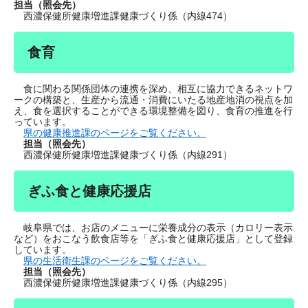
担当（照会先）
西濃保健所健康増進課健康づくり係（内線474）
食育
食に関わる関係団体の連携を深め、相互に協力できるネットワ
ークの構築と、生産から流通・消費にいたる地産地消の視点を加
え、食を選択することができる環境整備を図り、食育の推進を行
っています。
県の健康推進課のページをご覧ください。
担当（照会先）
西濃保健所健康増進課健康づくり係（内線291）
ぎふ食と健康応援店
岐阜県では、お店のメニューに栄養成分の表示（カロリー表示
など）をおこなう飲食店等を「ぎふ食と健康応援店」として登録
しています。
県の生活衛生課のページをご覧ください。
担当（照会先）
西濃保健所健康増進課健康づくり係（内線295）