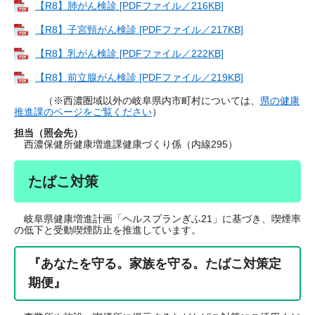
【R8】肺がん検診 [PDFファイル／216KB]
【R8】子宮頸がん検診 [PDFファイル／217KB]
【R8】乳がん検診 [PDFファイル／222KB]
【R8】前立腺がん検診 [PDFファイル／219KB]
（※西濃圏域以外の岐阜県内市町村については、
県の健康
推進課のページをご覧ください
）
担当（照会先）
西濃保健所健康増進課健康づくり係（内線295）
たばこ対策
岐阜県健康増進計画「ヘルスプランぎふ21」に基づき、喫煙率
の低下と受動喫煙防止を推進しています。
『あなたを守る。家族を守る。たばこ対策定
期便』