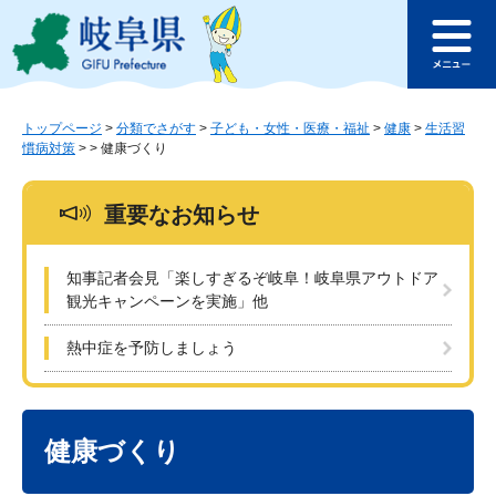
ペ
メ
このページの本文へ
ー
ニ
メ
ジ
ュ
ニ
の
ー
ュ
先
を
ー
頭
飛
トップページ
>
分類でさがす
>
子ども・女性・医療・福祉
>
健康
>
生活習
慣病対策
>
>
健康づくり
で
ば
す
し
。
て
重要なお知らせ
本
文
へ
知事記者会見「楽しすぎるぞ岐阜！岐阜県アウトドア
観光キャンペーンを実施」他
熱中症を予防しましょう
本
文
健康づくり