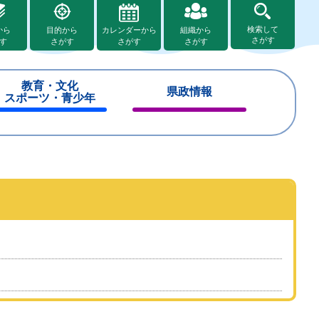
検索して
から
目的から
カレンダーから
組織から
さがす
す
さがす
さがす
さがす
教育・文化
県政情報
スポーツ・青少年
閉
閉
じ
じ
る
る