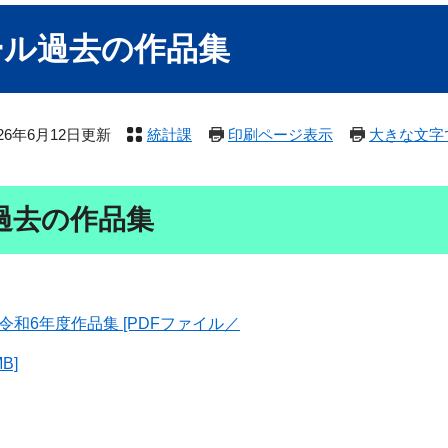
ール過去の作品集
026年6月12日更新
統計課
印刷ページ表示
大きな文字
過去の作品集
令和6年度作品集 [PDFファイル／
B]