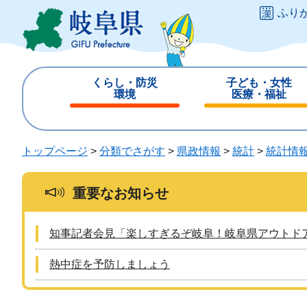
ペ
メ
ふり
ー
ニ
ジ
ュ
の
ー
先
を
くらし・防災
子ども・女性
頭
飛
環境
医療・福祉
で
ば
閉
閉
す
し
じ
じ
。
て
る
る
トップページ
>
分類でさがす
>
県政情報
>
統計
>
統計情
本
文
へ
重要なお知らせ
知事記者会見「楽しすぎるぞ岐阜！岐阜県アウトド
熱中症を予防しましょう