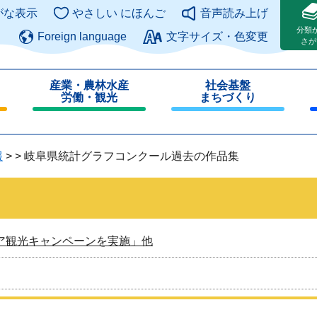
このページの本文へ
がな表示
やさしい にほんご
音声読み上げ
分類
Foreign language
文字サイズ・色変更
さが
産業・農林水産
社会基盤
労働・観光
まちづくり
閉
閉
じ
じ
る
る
報
>
>
岐阜県統計グラフコンクール過去の作品集
ア観光キャンペーンを実施」他