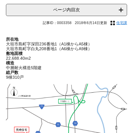
ページ内目次
記事ID：0003358
2018年6月14日更新
住宅課
所在地
大垣市島町字深田236番地1（A1棟からA5棟）
大垣市島町字白丸208番地1（A6棟からA9棟）
敷地面積
22,688.40m2
構造
中層耐火構造5階建
総戸数
9棟310戸