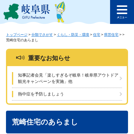
ペ
メ
このページの本文へ
ー
ニ
メ
ジ
ュ
ニ
の
ー
ュ
先
を
ー
頭
飛
トップページ
>
分類でさがす
>
くらし・防災・環境
>
住宅
>
県営住宅
>
>
荒崎住宅のあらまし
で
ば
す
し
。
て
重要なお知らせ
本
文
へ
知事記者会見「楽しすぎるぞ岐阜！岐阜県アウトドア
観光キャンペーンを実施」他
熱中症を予防しましょう
本
文
荒崎住宅のあらまし