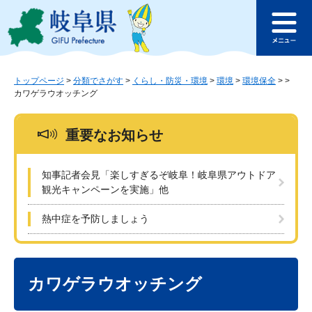
ペ
メ
このページの本文へ
ー
ニ
メ
ジ
ュ
ニ
の
ー
ュ
先
を
ー
頭
飛
トップページ
>
分類でさがす
>
くらし・防災・環境
>
環境
>
環境保全
>
>
カワゲラウオッチング
で
ば
す
し
。
て
重要なお知らせ
本
文
へ
知事記者会見「楽しすぎるぞ岐阜！岐阜県アウトドア
観光キャンペーンを実施」他
熱中症を予防しましょう
本
文
カワゲラウオッチング