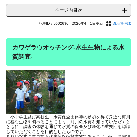
ページ内目次
記事ID：0002630
2026年4月1日更新
環境管理課
カワゲラウオッチング-水生生物による水
質調査-
小中学生及び高校生、水質保全団体等の参加を得て身近な河川
に棲む生物を調べることにより、河川の水質を知っていただくと
ともに、調査の体験を通じて水質の保全及び浄化の重要性を認識
していただくことを目的としたものです。
きれいな水に生息する代表的な指標生物であることから、県内河