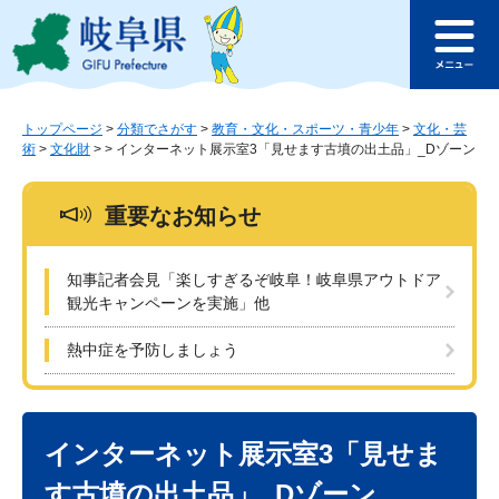
ペ
メ
このページの本文へ
ー
ニ
メ
ジ
ュ
ニ
の
ー
ュ
先
を
ー
頭
飛
トップページ
>
分類でさがす
>
教育・文化・スポーツ・青少年
>
文化・芸
術
>
文化財
>
>
インターネット展示室3「見せます古墳の出土品」_Dゾーン
で
ば
す
し
。
て
重要なお知らせ
本
文
へ
知事記者会見「楽しすぎるぞ岐阜！岐阜県アウトドア
観光キャンペーンを実施」他
熱中症を予防しましょう
本
文
インターネット展示室3「見せま
す古墳の出土品」_Dゾーン