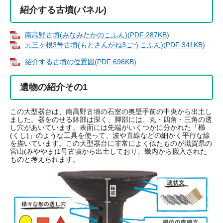
紹介する古墳(パネル)
南高野古墳(みなみたかのこふん)(PDF:287KB)
元三ヶ根3号古墳(もとさんがね3ごうこふん)(PDF:341KB)
紹介する古墳の位置図(PDF:696KB)
遺物の紹介その1
この大型器台は、南高野古墳の石室の奥壁手前の中央から出土し
ました。器をのせる鉢部は深く、脚部には、丸・四角・三角の透
し穴があいています。表面には先端がいくつかに分かれた「櫛
(くし)」のような工具を使って、波や直線などの細かく平行な線
を描いています。この大型器台に非常によく似たものが滋賀県の
宮山(みややま)1号古墳から出土しており、畿内から搬入された
ものと考えられます。