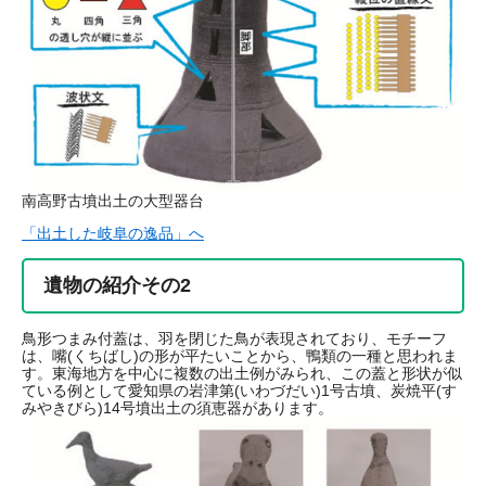
南高野古墳出土の大型器台
「出土した岐阜の逸品」へ
遺物の紹介その2
鳥形つまみ付蓋は、羽を閉じた鳥が表現されており、モチーフ
は、嘴(くちばし)の形が平たいことから、鴨類の一種と思われま
す。東海地方を中心に複数の出土例がみられ、この蓋と形状が似
ている例として愛知県の岩津第(いわづだい)1号古墳、炭焼平(す
みやきびら)14号墳出土の須恵器があります。