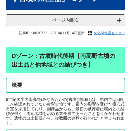
ページ内目次
記事ID：0020723
2019年11月14日更新
文化財保護センター
Dゾーン：古墳時代後期【南高野古墳の
出土品と他地域との結びつき】
概要
6世紀後半の南高野(みなみたかの)古墳(池田町)は、県内では5例
しか確認されていない赤彩古墳です。畿内の影響を受けた横穴式
石室を採用しており、副葬品からも、最初の被葬者は畿内との結
びが強く、周辺地域を治める首長層であったことをうかがわせま
す。遺物の出土状況から、複数回の追葬が行われたと考えられま
す。