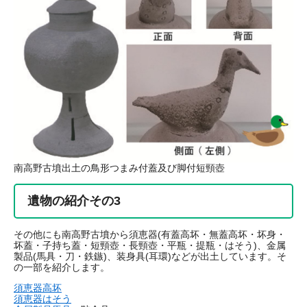
南高野古墳出土の鳥形つまみ付蓋及び脚付短頸壺
遺物の紹介その3
その他にも南高野古墳から須恵器(有蓋高坏・無蓋高坏・坏身・
坏蓋・子持ち蓋・短頸壺・長頸壺・平瓶・提瓶・はそう)、金属
製品(馬具・刀・鉄鏃)、装身具(耳環)などが出土しています。そ
の一部を紹介します。
須恵器高坏
須恵器はそう