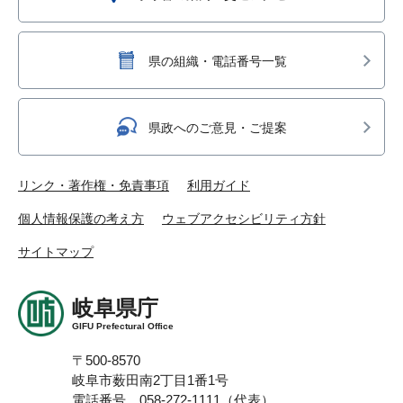
県の組織・電話番号一覧
県政へのご意見・ご提案
リンク・著作権・免責事項
利用ガイド
個人情報保護の考え方
ウェブアクセシビリティ方針
サイトマップ
岐阜県庁
GIFU Prefectural Office
〒500-8570
岐阜市薮田南2丁目1番1号
電話番号 058-272-1111（代表）