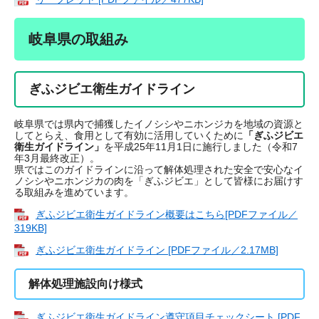
岐阜県の取組み
ぎふジビエ衛生ガイドライン
岐阜県では県内で捕獲したイノシシやニホンジカを地域の資源と
してとらえ、食用として有効に活用していくために
「ぎふジビエ
衛生ガイドライン」
を平成25年11月1日に施行しました（令和7
年3月最終改正）。
県ではこのガイドラインに沿って解体処理された安全で安心なイ
ノシシやニホンジカの肉を「ぎふジビエ」として皆様にお届けす
る取組みを進めています。
ぎふジビエ衛生ガイドライン概要はこちら[PDFファイル／
319KB]
ぎふジビエ衛生ガイドライン [PDFファイル／2.17MB]
解体処理施設向け様式
ぎふジビエ衛生ガイドライン遵守項目チェックシート [PDF