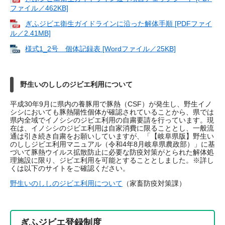
ファイル／462KB]
ぎふジビエ衛生ガイドラインに沿った解体手順 [PDFファイ
ル／2.41MB]
様式1_2号 個体記録表 [Wordファイル／25KB]
野生いのししのジビエ利用について
平成30年9月に県内の養豚用で豚熱（CSF）が発生し、野生イノ
シシにおいても豚熱陽性個体が確認されていることから、県では
県内全域でイノシシのジビエ利用の自粛要請を行っています。現
在は、イノシシのジビエ利用は自家消費に限ることとし、一般流
通は引き続き自粛をお願いしていますが、「【岐阜県版】野生い
のししジビエ利用マニュアル（令和4年8月岐阜県農政部）」に基
づいて豚熱ウイルス拡散防止に必要な防疫対策がとられた解体処
理施設に限り、ジビエ利用を可能とすることとしました。※詳し
くは以下のサイトをご確認ください。
野生いのししのジビエ利用について
（家畜防疫対策課）
ぎふジビエ登録制度