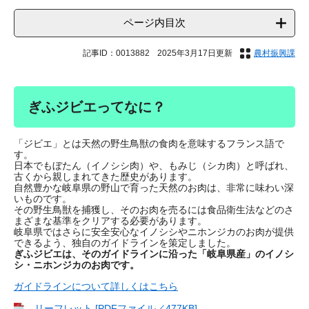
ページ内目次
記事ID：0013882
2025年3月17日更新
農村振興課
ぎふジビエってなに？
「ジビエ」とは天然の野生鳥獣の食肉を意味するフランス語で
す。
日本でもぼたん（イノシシ肉）や、もみじ（シカ肉）と呼ばれ、
古くから親しまれてきた歴史があります。
自然豊かな岐阜県の野山で育った天然のお肉は、非常に味わい深
いものです。
その野生鳥獣を捕獲し、そのお肉を売るには食品衛生法などのさ
まざまな基準をクリアする必要があります。
岐阜県ではさらに安全安心なイノシシやニホンジカのお肉が提供
できるよう、独自のガイドラインを策定しました。
ぎふジビエは、そのガイドラインに沿った「岐阜県産」のイノシ
シ・ニホンジカのお肉です。
ガイドラインについて詳しくはこちら
リーフレット [PDFファイル／477KB]