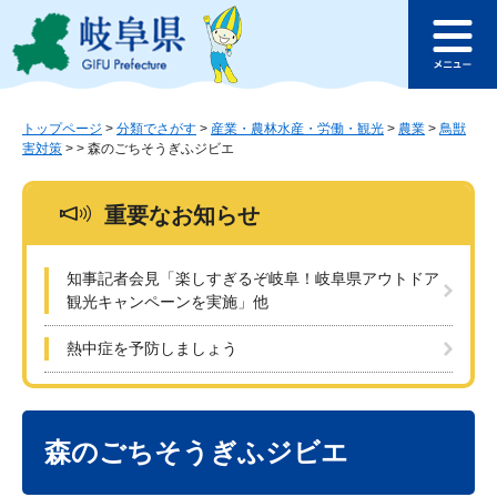
ペ
メ
このページの本文へ
ー
ニ
メ
ジ
ュ
ニ
の
ー
ュ
先
を
ー
頭
飛
トップページ
>
分類でさがす
>
産業・農林水産・労働・観光
>
農業
>
鳥獣
害対策
>
>
森のごちそうぎふジビエ
で
ば
す
し
。
て
重要なお知らせ
本
文
へ
知事記者会見「楽しすぎるぞ岐阜！岐阜県アウトドア
観光キャンペーンを実施」他
熱中症を予防しましょう
本
文
森のごちそうぎふジビエ