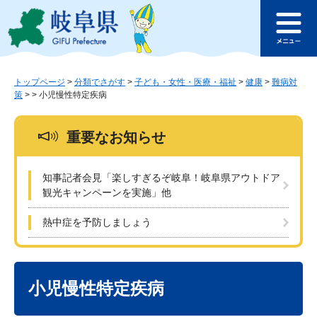
ペ
メ
このページの本文へ
ー
ニ
メ
ジ
ュ
ニ
の
ー
ュ
先
を
ー
頭
飛
トップページ
>
分類でさがす
>
子ども・女性・医療・福祉
>
健康
>
難病対
策
>
>
小児慢性特定疾病
で
ば
す
し
。
て
重要なお知らせ
本
文
へ
知事記者会見「楽しすぎるぞ岐阜！岐阜県アウトドア
観光キャンペーンを実施」他
熱中症を予防しましょう
本
文
小児慢性特定疾病