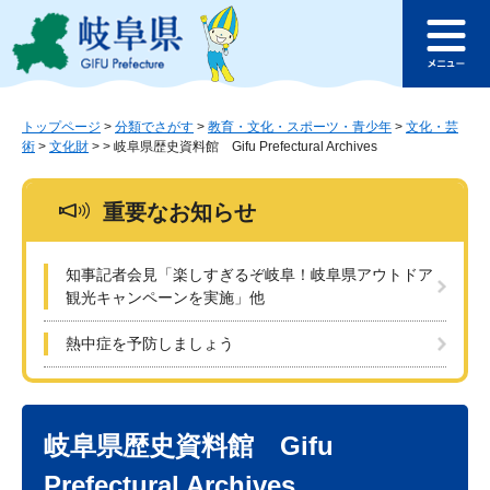
ペ
メ
このページの本文へ
ー
ニ
メ
ジ
ュ
ニ
の
ー
ュ
先
を
ー
頭
飛
トップページ
>
分類でさがす
>
教育・文化・スポーツ・青少年
>
文化・芸
術
>
文化財
>
>
岐阜県歴史資料館 Gifu Prefectural Archives
で
ば
す
し
。
て
重要なお知らせ
本
文
へ
知事記者会見「楽しすぎるぞ岐阜！岐阜県アウトドア
観光キャンペーンを実施」他
熱中症を予防しましょう
本
文
岐阜県歴史資料館 Gifu
Prefectural Archives