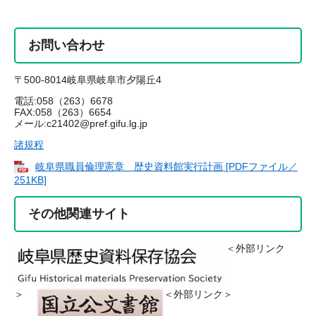
お問い合わせ
〒500-8014岐阜県岐阜市夕陽丘4
電話:058（263）6678
FAX:058（263）6654
メール:c21402@pref.gifu.lg.jp​
諸規程
岐阜県職員倫理憲章 歴史資料館実行計画 [PDFファイル／
251KB]
その他関連サイト
＜外部リンク
＞
＜外部リンク＞