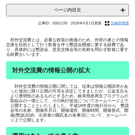
ページ内目次
記事ID：0001230
2026年4月1日更新
出納管理課
対外交流費とは、必要な政策の推進のため、外部の者との情報
交換を目的として行う飲食を伴う懇談会開催に要する経費であ
り、具体的には懇談会、意見交換会等の名称を問わず飲食に要す
る経費をいいます。
対外交流費の情報公開の拡大
対外交流費の情報公開に関しては、従来は情報公開請求があ
った場合に限り公開の可否を決定してきましたが、公金支出を
より透明性のあるものとするため、岐阜県政再生プログラムの
取組みの一環として、その執行状況についてホームページ上で
公開することといたしました。平成18年度の執行分から、懇談
会等の名称、開催年月日、開催場所、開催時間、開催形式、開
催(懇談)目的、出席者の職氏名の各事項について、ホームペー
ジ上で公開します。