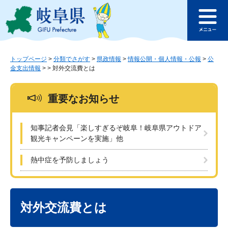
ペ
メ
このページの本文へ
ー
ニ
メ
ジ
ュ
ニ
の
ー
ュ
先
を
ー
頭
飛
トップページ
>
分類でさがす
>
県政情報
>
情報公開・個人情報・公報
>
公
金支出情報
>
>
対外交流費とは
で
ば
す
し
。
て
重要なお知らせ
本
文
へ
知事記者会見「楽しすぎるぞ岐阜！岐阜県アウトドア
観光キャンペーンを実施」他
熱中症を予防しましょう
本
文
対外交流費とは