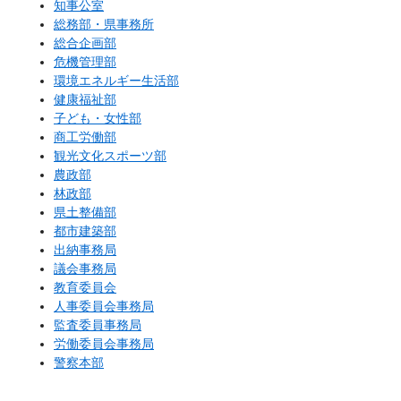
知事公室
総務部・県事務所
総合企画部
危機管理部
環境エネルギー生活部
健康福祉部
子ども・女性部
商工労働部
観光文化スポーツ部
農政部
林政部
県土整備部
都市建築部
出納事務局
議会事務局
教育委員会
人事委員会事務局
監査委員事務局
労働委員会事務局
警察本部