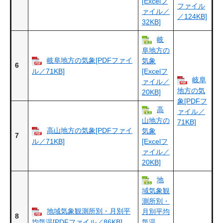
[Excelフ
ファイル
ァイル／
／124KB]
32KB]
岐
阜地方の
岐阜地方の気象[PDFファイ
気象
6
ル／71KB]
[Excelフ
岐阜
ァイル／
地方の気
20KB]
象[PDFフ
高
ァイル／
山地方の
71KB]
高山地方の気象[PDFファイ
気象
7
ル／71KB]
[Excelフ
ァイル／
20KB]
地
域気象観
測所別・
地域気象観測所別・月別平
月別平均
8
均気温[PDFファイル／86KB]
気温