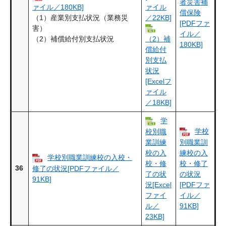
者災害補
ァイル／180KB]
ァイル
償保険
（1）産業別支払状況（業務災
／22KB]
[PDFファ
害）
イル／
（2）補償給付別支払状況
（2）補
180KB]
償給付
別支払
状況
[Excelフ
ァイル
／18KB]
学
学校
校別職
業訓練
別職業訓
校の入
練校の入
学校別職業訓練校の入校・
校・修
校・修了
36
修了の状況[PDFファイル／
了の状
の状況
91KB]
況[Excel
[PDFファ
ファイ
イル／
ル／
91KB]
23KB]