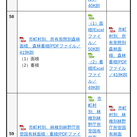
40KB]
58
（1）面
市町
積[Excel
ファイ
村別、所
市町村別、所有形態別森林
ル／
有形態別
面積、森林蓄積[PDFファイル／
50KB]
森林面
419KB]
積、森林
（1）面積
蓄積[PDF
（2）蓄
（2）蓄積
ファイル
積[Excel
／419KB]
ファイ
ル／
49KB]
市
町村
市町
別、林
村別、林
種別林
種別林野
野庁所
市町村別、林種別林野庁所
庁所管国
管国有
59
管国有林面積・蓄積[PDFファイ
有林面