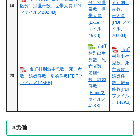
分）別世
分）別世
19
区分）別世帯数、世帯人員[PDF
帯数、世
帯数、世
ファイル／202KB]
帯人員
帯人員
[Excelフ
[PDFファ
ァイル／
イル／
46KB]
202KB]
市町
市町
村別出生
村別出生
児数、死
児数、死
亡者数、
市町村別出生児数、死亡者
亡者数、
婚姻件
20
数、婚姻件数、離婚件数[PDFフ
婚姻件
数、離婚
ァイル／145KB]
数、離婚
件数
件数[PDF
[Excelフ
ファイル
ァイル／
／145KB]
41KB]
3
労働