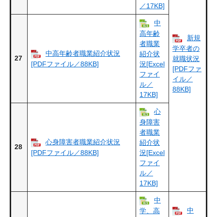
／17KB]
中
高年齢
新規
者職業
学卒者の
中高年齢者職業紹介状況
紹介状
27
就職状況
[PDFファイル／88KB]
況[Excel
[PDFファ
ファイ
イル／
ル／
88KB]
17KB]
心
身障害
者職業
心身障害者職業紹介状況
紹介状
28
[PDFファイル／88KB]
況[Excel
ファイ
ル／
17KB]
中
中
学、高