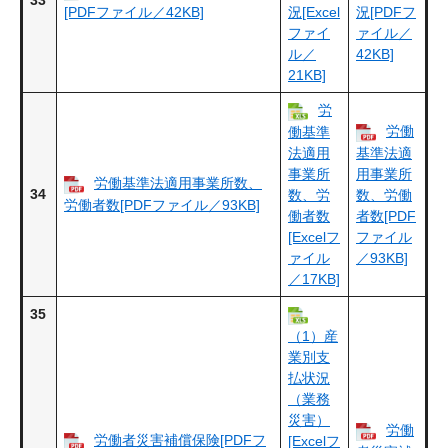
33
[PDFファイル／42KB]
況[Excel
況[PDFフ
ファイ
ァイル／
ル／
42KB]
21KB]
労
労働
働基準
法適用
基準法適
事業所
用事業所
労働基準法適用事業所数、
34
数、労
数、労働
労働者数[PDFファイル／93KB]
働者数
者数[PDF
[Excelフ
ファイル
ァイル
／93KB]
／17KB]
35
（1）産
業別支
払状況
（業務
災害）
労働
労働者災害補償保険[PDFフ
[Excelフ