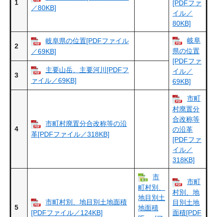
1
[PDFファ
／80KB]
イル／
80KB]
岐阜
岐阜県の位置[PDFファイル
2
県の位置
／69KB]
[PDFファ
主要山岳、主要河川[PDFフ
イル／
3
ァイル／69KB]
69KB]
市町
村廃置分
合改称等
市町村廃置分合改称等の沿
4
の沿革
革[PDFファイル／318KB]
[PDFファ
イル／
318KB]
市
市町
町村別、
村別、地
地目別土
市町村別、地目別土地面積
目別土地
5
地面積
[PDFファイル／124KB]
面積[PDF