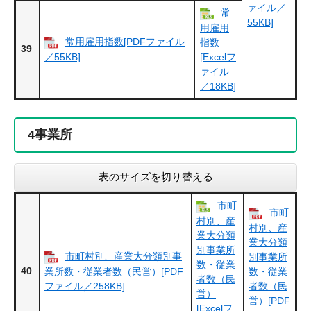
ァイル／
常
55KB]
用雇用
常用雇用指数[PDFファイル
指数
39
／55KB]
[Excelフ
ァイル
／18KB]
4
事業所
表のサイズを切り替える
市町
市町
村別、産
村別、産
業大分類
業大分類
別事業所
市町村別、産業大分類別事
別事業所
数・従業
40
業所数・従業者数（民営）[PDF
数・従業
者数（民
ファイル／258KB]
者数（民
営）
営）[PDF
[Excelフ