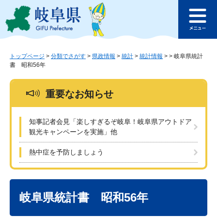
ペ
メ
このページの本文へ
ー
ニ
メ
ジ
ュ
ニ
の
ー
ュ
先
を
ー
頭
飛
トップページ
>
分類でさがす
>
県政情報
>
統計
>
統計情報
>
>
岐阜県統計
書 昭和56年
で
ば
す
し
。
て
重要なお知らせ
本
文
へ
知事記者会見「楽しすぎるぞ岐阜！岐阜県アウトドア
観光キャンペーンを実施」他
熱中症を予防しましょう
本
文
岐阜県統計書 昭和56年