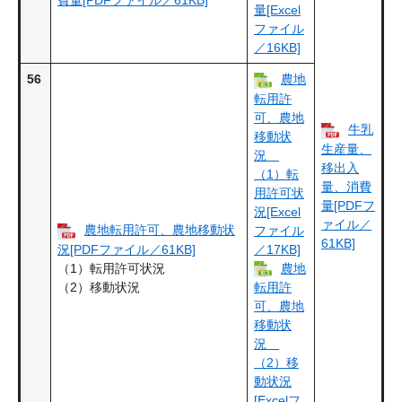
量[Excel
ファイル
／16KB]
56
農地
転用許
可、農地
牛乳
移動状
生産量、
況
移出入
（1）転
量、消費
用許可状
量[PDFフ
況[Excel
ァイル／
農地転用許可、農地移動状
ファイル
61KB]
況[PDFファイル／61KB]
／17KB]
（1）転用許可状況
農地
（2）移動状況
転用許
可、農地
移動状
況
（2）移
動状況
[Excelフ