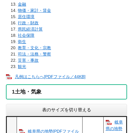
金融
物価・家計・賃金
居住環境​
行政・財政
県民経済計算
社会保障
衛生
教育・文化・宗教
司法・法務・警察
災害・事故
観光
凡例はこちらへ[PDFファイル／44KB]
1
土地・気象
表のサイズを切り替える
岐阜
県の地勢
岐阜県の地勢[PDFファイル