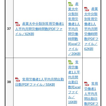
産
産業
業大中
分類別
大中分類
常用労
別常用労
産業大中分類別常用労働者1
働者1人
働者1人
37
人平均月間労働時間数[PDFファ
平均月
平均月間
イル／62KB]
間労働
労働時間
時間数
数[PDFフ
[Excelフ
ァイル／
ァイル
62KB]
／20KB]
常
用労働
者1人平
均月間
常用労働者1人平均月間出勤
38
出勤日
常用
日数[PDFファイル／55KB]
数[Excel
労働者1
ファイ
人平均月
ル／
間出勤日
16KB]
数[PDFフ