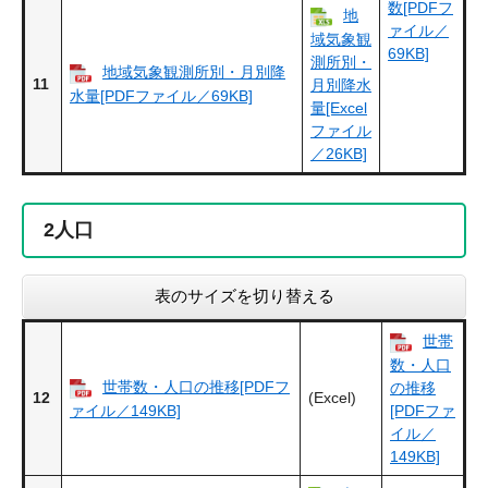
数[PDFフ
地
ァイル／
域気象観
69KB]
測所別・
地域気象観測所別・月別降
11
月別降水
水量[PDFファイル／69KB]
量[Excel
ファイル
／26KB]
2
人口
表のサイズを切り替える
世帯
数・人口
世帯数・人口の推移[PDFフ
の推移
12
(Excel)
ァイル／149KB]
[PDFファ
イル／
149KB]