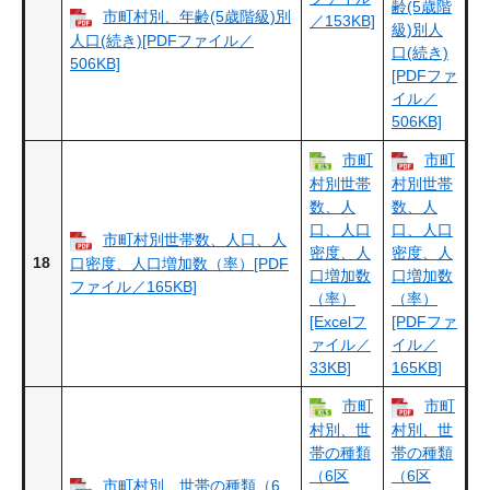
齢(5歳階
市町村別、年齢(5歳階級)別
／153KB]
級)別人
人口(続き)[PDFファイル／
口(続き)
506KB]
[PDFファ
イル／
506KB]
市町
市町
村別世帯
村別世帯
数、人
数、人
口、人口
口、人口
市町村別世帯数、人口、人
密度、人
密度、人
18
口密度、人口増加数（率）[PDF
口増加数
口増加数
ファイル／165KB]
（率）
（率）
[Excelフ
[PDFファ
ァイル／
イル／
33KB]
165KB]
市町
市町
村別、世
村別、世
帯の種類
帯の種類
（6区
（6区
市町村別、世帯の種類（6