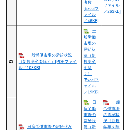
者数
ファイル
[Excelフ
／263KB]
ァイル
／46KB]
一
般労働
市場の
需給状
一般労働市場の需給状況
況（新
23
（新規学卒を除く）[PDFファイ
規学卒
ル／103KB]
を除
く）
[Excelフ
ァイル
／19KB]
日
一般
雇労働
労働市場
市場の
の需給状
需給状
況（新規
日雇労働市場の需給状況
況（新
学卒を除