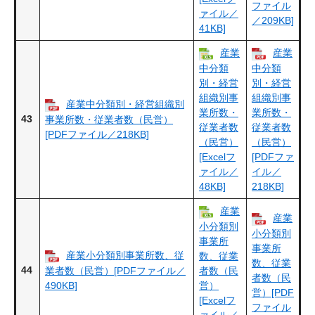
ファイル
ァイル／
／209KB]
41KB]
産業
産業
中分類
中分類
別・経営
別・経営
組織別事
組織別事
産業中分類別・経営組織別
業所数・
業所数・
43
事業所数・従業者数（民営）
従業者数
従業者数
[PDFファイル／218KB]
（民営）
（民営）
[Excelフ
[PDFファ
ァイル／
イル／
48KB]
218KB]
産業
産業
小分類別
小分類別
事業所
事業所
産業小分類別事業所数、従
数、従業
数、従業
44
業者数（民営）[PDFファイル／
者数（民
者数（民
490KB]
営）
営）[PDF
[Excelフ
ファイル
ァイル／