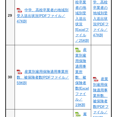
校卒業
学、高校
者の地
卒業者の
中学、高校卒業者の地域別
域別受
地域別受
29
受入送出状況[PDFファイル／
入送出
入送出状
47KB]
状況
況[PDFフ
[Excelフ
ァイル／
ァイル
47KB]
／25KB]
産
業別雇
用保険
適用事
産業別雇用保険適用事業所
業所
30
数、被保険者数[PDFファイル／
数、被
産業
59KB]
保険者
別雇用保
数[Excel
険適用事
ファイ
業所数、
ル／
被保険者
19KB]
数[PDFフ
ァイル／
雇