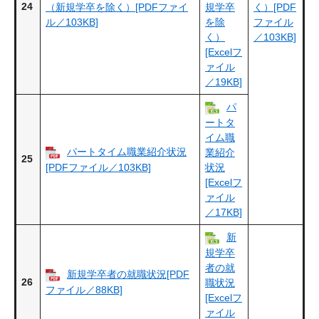
24
（新規学卒を除く）[PDFファイ
規学卒
く）[PDF
ル／103KB]
を除
ファイル
く）
／103KB]
[Excelフ
ァイル
／19KB]
パ
ートタ
イム職
パートタイム職業紹介状況
業紹介
25
[PDFファイル／103KB]
状況
[Excelフ
ァイル
／17KB]
新
規学卒
者の就
新規学卒者の就職状況[PDF
26
職状況
ファイル／88KB]
[Excelフ
ァイル