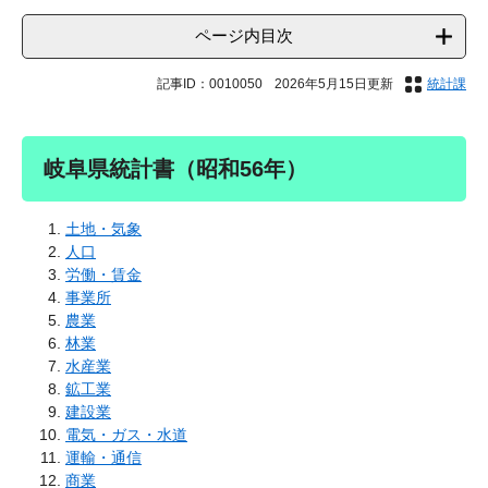
ページ内目次
記事ID：0010050
2026年5月15日更新
統計課
岐阜県統計書（昭和56年）
土地・気象
人口
労働・賃金
事業所
農業
林業
水産業
鉱工業
建設業
電気・ガス・水道
運輸・通信
商業