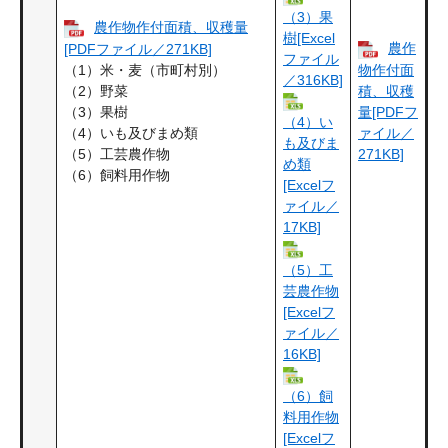
（3）果
農作物作付面積、収穫量
樹[Excel
農作
[PDFファイル／271KB]
ファイル
（1）米・麦（市町村別）
物作付面
／316KB]
（2）野菜
積、収穫
（3）果樹
量[PDFフ
（4）い
（4）いも及びまめ類
ァイル／
も及びま
（5）工芸農作物
271KB]
め類
（6）飼料用作物
[Excelフ
ァイル／
17KB]
（5）工
芸農作物
[Excelフ
ァイル／
16KB]
（6）飼
料用作物
[Excelフ