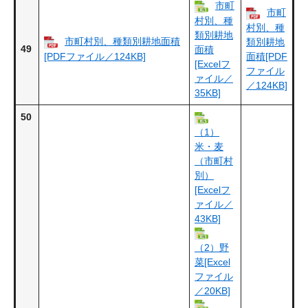
市町
市町
村別、種
村別、種
類別耕地
市町村別、種類別耕地面積
類別耕地
49
面積
[PDFファイル／124KB]
面積[PDF
[Excelフ
ファイル
ァイル／
／124KB]
35KB]
50
（1）
米・麦
（市町村
別）
[Excelフ
ァイル／
43KB]
（2）野
菜[Excel
ファイル
／20KB]