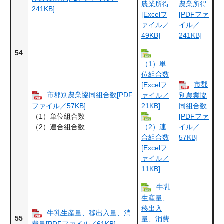
農業所得
農業所得
241KB]
[Excelフ
[PDFファ
ァイル／
イル／
49KB]
241KB]
54
（1）単
位組合数
市郡
[Excelフ
市郡別農業協同組合数[PDF
ァイル／
別農業協
ファイル／57KB]
21KB]
同組合数
（1）単位組合数
[PDFファ
（2）連合組合数
イル／
（2）連
57KB]
合組合数
[Excelフ
ァイル／
11KB]
牛乳
生産量、
移出入
牛乳生産量、移出入量、消
55
量、消費
費量[PDFファイル／61KB]