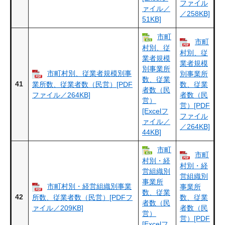
ファイル
ァイル／
／258KB]
51KB]
市町
市町
村別、従
村別、従
業者規模
業者規模
別事業所
市町村別、従業者規模別事
別事業所
数、従業
41
業所数、従業者数（民営）[PDF
数、従業
者数（民
ファイル／264KB]
者数（民
営）
営）[PDF
[Excelフ
ファイル
ァイル／
／264KB]
44KB]
市町
市町
村別・経
村別・経
営組織別
営組織別
事業所
市町村別・経営組織別事業
事業所
数、従業
42
所数、従業者数（民営）[PDFフ
数、従業
者数（民
ァイル／209KB]
者数（民
営）
営）[PDF
[Excelフ