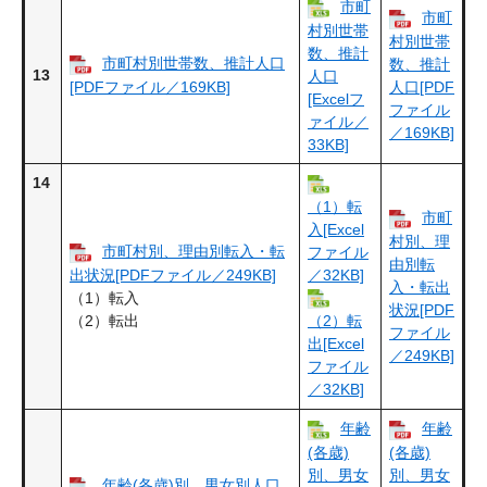
市町
市町
村別世帯
村別世帯
数、推計
市町村別世帯数、推計人口
数、推計
13
人口
[PDFファイル／169KB]
人口[PDF
[Excelフ
ファイル
ァイル／
／169KB]
33KB]
14
（1）転
市町
入[Excel
村別、理
市町村別、理由別転入・転
ファイル
由別転
出状況[PDFファイル／249KB]
／32KB]
入・転出
（1）転入
状況[PDF
（2）転出
（2）転
ファイル
出[Excel
／249KB]
ファイル
／32KB]
年齢
年齢
(各歳)
(各歳)
別、男女
別、男女
年齢(各歳)別、男女別人口