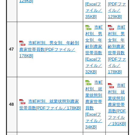
129KB]
[Excelフ
[PDFファ
ァイル／
イル／
35KB]
129KB]
市町
市町
村別、男
村別、男
女別、年
女別、年
市町村別、男女別、年齢別
齢別農家
齢別農家
47
農家世帯員数[PDFファイル／
世帯員数
世帯員数
178KB]
[Excelフ
[PDFファ
ァイル／
イル／
32KB]
178KB]
市町
市町
村別、就
村別、就
業状態別
業状態別
市町村別、就業状態別農家
農家世帯
48
農家世帯
世帯員数[PDFファイル／178KB]
員数
員数[PDF
[Excelフ
ファイル
ァイル／
／191KB]
34KB]