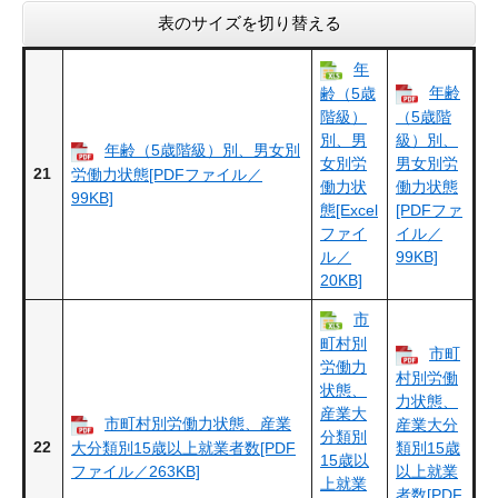
表のサイズを切り替える
年
年齢
齢（5歳
階級）
（5歳階
別、男
級）別、
年齢（5歳階級）別、男女別
女別労
男女別労
21
労働力状態[PDFファイル／
働力状
働力状態
99KB]
態[Excel
[PDFファ
ファイ
イル／
ル／
99KB]
20KB]
市
町村別
市町
労働力
村別労働
状態、
力状態、
産業大
市町村別労働力状態、産業
産業大分
分類別
22
大分類別15歳以上就業者数[PDF
類別15歳
15歳以
ファイル／263KB]
以上就業
上就業
者数[PDF