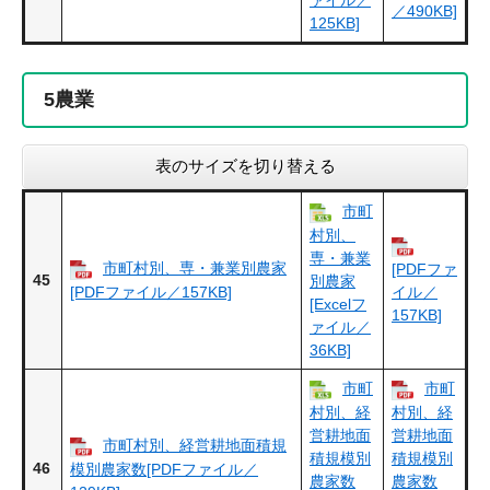
／490KB]
125KB]
5
農業
表のサイズを切り替える
市町
村別、
専・兼業
市町村別、専・兼業別農家
[PDFファ
45
別農家
[PDFファイル／157KB]
イル／
[Excelフ
157KB]
ァイル／
36KB]
市町
市町
村別、経
村別、経
営耕地面
営耕地面
市町村別、経営耕地面積規
積規模別
積規模別
46
模別農家数[PDFファイル／
農家数
農家数