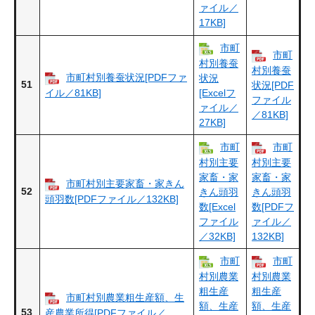
ァイル／
17KB]
市町
市町
村別養蚕
村別養蚕
市町村別養蚕状況[PDFファ
状況
51
状況[PDF
イル／81KB]
[Excelフ
ファイル
ァイル／
／81KB]
27KB]
市町
市町
村別主要
村別主要
家畜・家
家畜・家
市町村別主要家畜・家きん
52
きん頭羽
きん頭羽
頭羽数[PDFファイル／132KB]
数[Excel
数[PDFフ
ファイル
ァイル／
／32KB]
132KB]
市町
市町
村別農業
村別農業
粗生産
粗生産
市町村別農業粗生産額、生
額、生産
額、生産
53
産農業所得[PDFファイル／