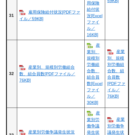
59KB]
用保険
給付状
雇用保険給付状況[PDFファ
31
況[Excel
イル／59KB]
ファイ
ル／
16KB]
産
産業
業別、
規模別
別、規模
労働組
別労働組
産業別、規模別労働組合
合数、
合数、組
32
数、組合員数[PDFファイル／
組合員
合員数
76KB]
数[Excel
[PDFファ
ファイ
イル／
ル／
76KB]
30KB]
産
産業
業別労
働争議
別労働争
産業別労働争議発生状況
発生状
議発生状