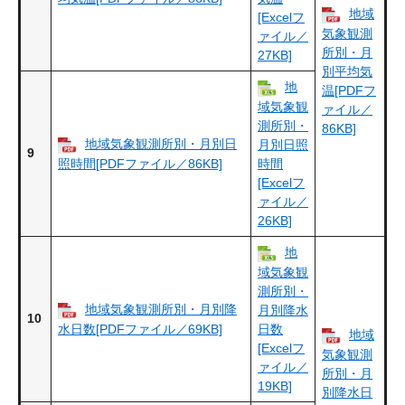
地域
[Excelフ
気象観測
ァイル／
所別・月
27KB]
別平均気
地
温[PDFフ
域気象観
ァイル／
測所別・
86KB]
地域気象観測所別・月別日
月別日照
9
照時間[PDFファイル／86KB]
時間
[Excelフ
ァイル／
26KB]
地
域気象観
測所別・
地域気象観測所別・月別降
月別降水
10
水日数[PDFファイル／69KB]
日数
地域
[Excelフ
気象観測
ァイル／
所別・月
19KB]
別降水日