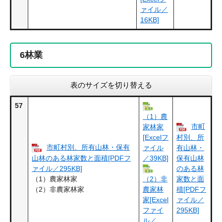
ァイル／
16KB]
6
林業
表のサイズを切り替える
57
（1）農
市町
家林家
[Excelフ
村別、所
市町村別、所有山林・保有
ァイル
有山林・
山林のある林家数と面積[PDFフ
／39KB]
保有山林
ァイル／295KB]
のある林
（1）農家林家
家数と面
（2）非
（2）非農家林家
積[PDFフ
農家林
ァイル／
家[Excel
295KB]
ファイ
ル／