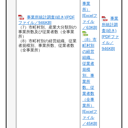
事業
所）
[Excelフ
事業所統計調査(続き)[PDF
事業
ァイル
ファイル／946KB]
所統計調
（7）市町村別、産業大分類別の
／63KB]
査(続き)
事業所数及び従業者数（全事業
所）
[PDFファ
（8）市
（8）市町村別の経営組織、従業
イル／
町村別
者規模別、事業所数、従業者数
946KB]
（全事業所）
の経営
組織、
従業者
規模
別、事
業所
数、従
業者数
（全事
業所）
[Excelフ
ァイル
／45KB]