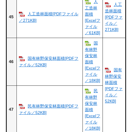
人
人工
工造林
造林面積
人工造林面積[PDFファイル
面積
45
[PDFファ
／271KB]
[Excelフ
イル／
ァイル
271KB]
／61KB]
国
有林野
保安林
国有林野保安林面積[PDFフ
46
面積
ァイル／52KB]
[Excelフ
国有
ァイル
林野保安
／18KB]
林面積
[PDFファ
民
イル／
有林野
52KB]
保安林
民有林野保安林面積[PDFフ
47
面積
ァイル／52KB]
[Excelフ
ァイル
／18KB]