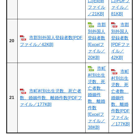
口[Excel
口[PDFフ
ファイル
ァイル／
／21KB]
81KB]
市郡
市郡
別外国人
別外国人
市郡別外国人登録者数[PDF
登録者数
登録者数
20
ファイル／42KB]
[Excelフ
[PDFファ
ァイル／
イル／
20KB]
42KB]
市町
市町
村別出生
村別出生
児数、死
児数、死
亡者数、
市町村別出生児数、死亡者
亡者数、
婚姻件
21
数、婚姻件数、離婚件数[PDFフ
婚姻件
数、離婚
ァイル／177KB]
数、離婚
件数
件数[PDF
[Excelフ
ファイル
ァイル／
／177KB]
38KB]