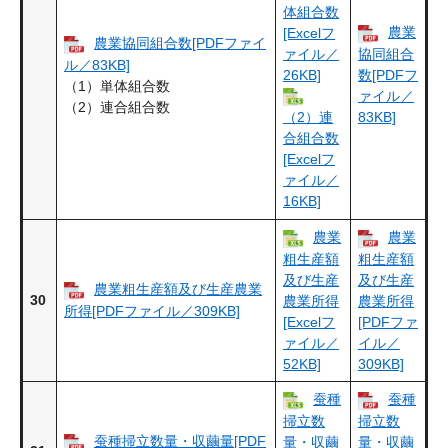
体組合数
農業
[Excelフ
農業協同組合数[PDFファイ
ァイル／
協同組合
ル／83KB]
26KB]
数[PDFフ
（1）単体組合数
ァイル／
（2）連合組合数
83KB]
（2）連
合組合数
[Excelフ
ァイル／
16KB]
農業
農業
粗生産額
粗生産額
及び生産
及び生産
農業粗生産額及び生産農業
30
農業所得
農業所得
所得[PDFファイル／309KB]
[Excelフ
[PDFファ
ァイル／
イル／
52KB]
309KB]
蚕種
蚕種
掃立数
掃立数
蚕種掃立数量・収繭量[PDF
量・収繭
量・収繭