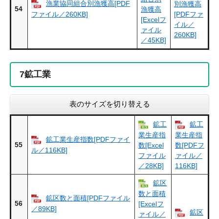
漁業協同組合別漁獲高[PDF
別漁獲高
54
漁獲高
ファイル／260KB]
[PDFファ
[Excelフ
イル／
ァイル
260KB]
／45KB]
7
鉱工業
表のサイズを切り替える
鉱工
鉱工
業生産指
業生産指
鉱工業生産指数[PDFファイ
55
数[Excel
数[PDFフ
ル／116KB]
ファイル
ァイル／
／28KB]
116KB]
鉱区
数と面積
鉱区数と面積[PDFファイル
56
[Excelフ
／89KB]
鉱区
ァイル／