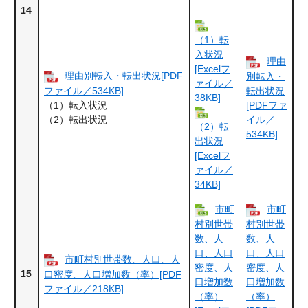
14
（1）転
入状況
理由
[Excelフ
理由別転入・転出状況[PDF
別転入・
ァイル／
ファイル／534KB]
転出状況
38KB]
（1）転入状況
[PDFファ
（2）転出状況
イル／
（2）転
534KB]
出状況
[Excelフ
ァイル／
34KB]
市町
市町
村別世帯
村別世帯
数、人
数、人
口、人口
口、人口
市町村別世帯数、人口、人
密度、人
密度、人
15
口密度、人口増加数（率）[PDF
口増加数
口増加数
ファイル／218KB]
（率）
（率）