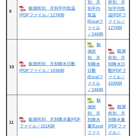
別、月
所別、月
観測所別、月別平均気温
別平均
別平均気
9
[PDFファイル／127KB]
気温
温[PDFフ
[Excelフ
ァイル／
ァイル
127KB]
／24KB]
観
観測
測所
別、月
所別、月
観測所別、月別降水日数
別降水
別降水日
10
[PDFファイル／103KB]
日数
数[PDFフ
[Excelフ
ァイル／
ァイル
103KB]
／24KB]
観
観測
測所
別、月
所別、月
観測所別、月別降水量[PDF
別降水
別降水量
11
ファイル／151KB]
量[Excel
[PDFファ
ファイ
イル／