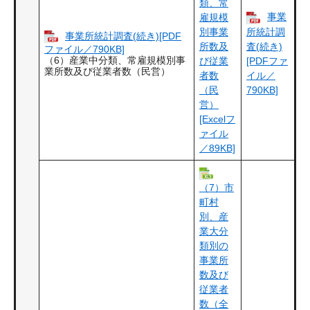
類、常
事業
雇規模
別事業
所統計調
事業所統計調査(続き)[PDF
所数及
査(続き)
ファイル／790KB]
（6）産業中分類、常雇規模別事
び従業
[PDFファ
業所数及び従業者数（民営）
者数
イル／
（民
790KB]
営）
[Excelフ
ァイル
／89KB]
（7）市
町村
別、産
業大分
類別の
事業所
数及び
従業者
数（全