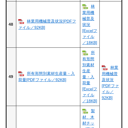
林
業用機
械普及
林業用機械普及状況[PDFフ
48
状況
ァイル／92KB]
[Excelフ
ァイル
／18KB]
所
有形態
別素材
林業
生産
所有形態別素材生産量・入
用機械普
49
量・入
荷量[PDFファイル／92KB]
及状況
荷量
[PDFファ
[Excelフ
イル／
ァイル
92KB]
／18KB]
製
材、木
材チッ