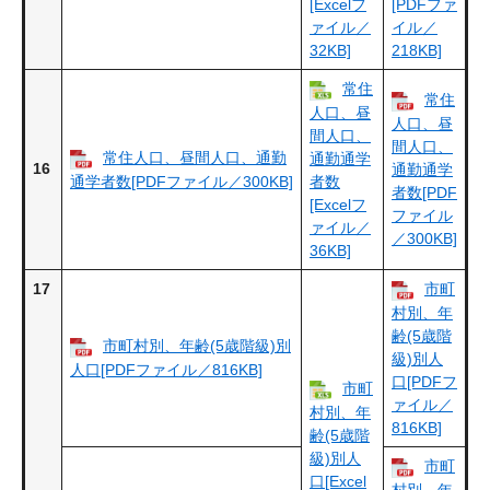
[Excelフ
[PDFファ
ァイル／
イル／
32KB]
218KB]
常住
常住
人口、昼
人口、昼
間人口、
間人口、
常住人口、昼間人口、通勤
通勤通学
16
通勤通学
通学者数[PDFファイル／300KB]
者数
者数[PDF
[Excelフ
ファイル
ァイル／
／300KB]
36KB]
17
市町
村別、年
齢(5歳階
市町村別、年齢(5歳階級)別
級)別人
人口[PDFファイル／816KB]
口[PDFフ
市町
ァイル／
村別、年
816KB]
齢(5歳階
級)別人
市町
口[Excel
村別、年