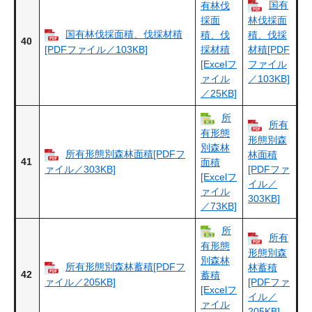
国有
有林伐
採面
林伐採面
国有林伐採面積、伐採材積
積、伐
積、伐採
40
[PDFファイル／103KB]
採材積
材積[PDF
[Excelフ
ファイル
ァイル
／103KB]
／25KB]
所
所有
有形態
形態別森
別森林
所有形態別森林面積[PDFフ
林面積
41
面積
ァイル／303KB]
[PDFファ
[Excelフ
イル／
ァイル
303KB]
／73KB]
所
所有
有形態
形態別森
別森林
所有形態別森林蓄積[PDFフ
林蓄積
42
蓄積
ァイル／205KB]
[PDFファ
[Excelフ
イル／
ァイル
205KB]