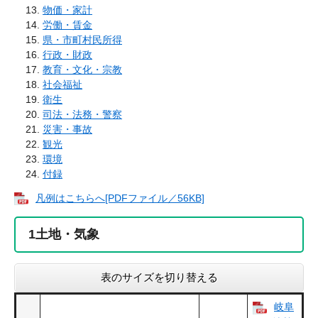
物価・家計
労働・賃金
県・市町村民所得
行政・財政
教育・文化・宗教
社会福祉
衛生
司法・法務・警察
災害・事故
観光
環境
付録
凡例はこちらへ[PDFファイル／56KB]
1
土地・気象
表のサイズを切り替える
岐阜