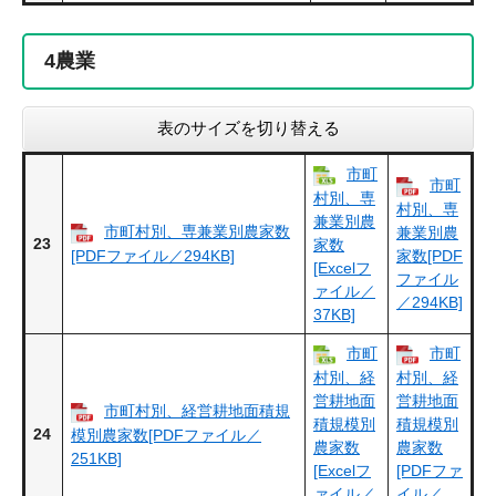
4
農業
表のサイズを切り替える
市町
市町
村別、専
村別、専
兼業別農
市町村別、専兼業別農家数
兼業別農
23
家数
[PDFファイル／294KB]
家数[PDF
[Excelフ
ファイル
ァイル／
／294KB]
37KB]
市町
市町
村別、経
村別、経
営耕地面
営耕地面
市町村別、経営耕地面積規
積規模別
積規模別
24
模別農家数[PDFファイル／
農家数
農家数
251KB]
[Excelフ
[PDFファ
ァイル／
イル／