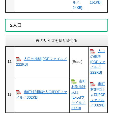
ル／
151KB]
24KB]
2
人口
表のサイズを切り替える
人口
の推移
人口の推移[PDFファイル／
12
(Excel)
[PDFファ
222KB]
イル／
222KB]
市町
市町
村別推計
村別推計
市町村別推計人口[PDFファ
人口
13
人口[PDF
イル／302KB]
[Excelフ
ファイル
ァイル／
／302KB]
37KB]