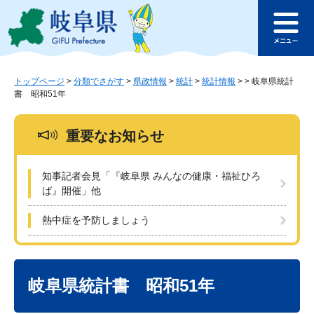
ペ
メ
このページの本文へ
ー
ニ
メ
ジ
ュ
ニ
の
ー
ュ
先
を
ー
頭
飛
トップページ
>
分類でさがす
>
県政情報
>
統計
>
統計情報
>
>
岐阜県統計
書 昭和51年
で
ば
す
し
。
て
重要なお知らせ
本
文
へ
知事記者会見「『岐阜県 みんなの健康・福祉ひろ
ば』開催」他
熱中症を予防しましょう
本
文
岐阜県統計書 昭和51年