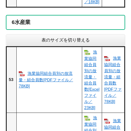
／18KB]
6
水産業
表のサイズを切り替える
漁
漁業
業協同
組合員
協同組合
別の放
員別の放
漁業協同組合員別の放流
流量・
流量・組
53
量・組合員数[PDFファイル／
組合員
合員数
78KB]
数[Excel
[PDFファ
ファイ
イル／
ル／
78KB]
23KB]
漁
漁業
業協同
協同組合
組合別