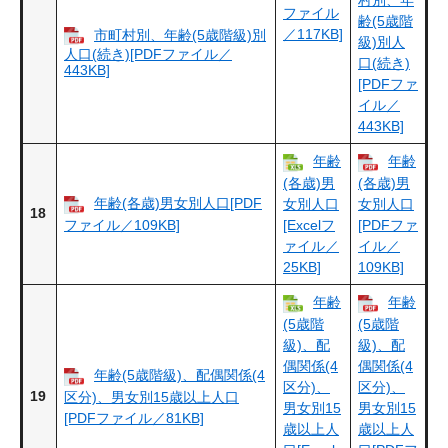
ファイル
齢(5歳階
／117KB]
市町村別、年齢(5歳階級)別
級)別人
人口(続き)[PDFファイル／
口(続き)
443KB]
[PDFファ
イル／
443KB]
年齢
年齢
(各歳)男
(各歳)男
年齢(各歳)男女別人口[PDF
女別人口
女別人口
18
ファイル／109KB]
[Excelフ
[PDFファ
ァイル／
イル／
25KB]
109KB]
年齢
年齢
(5歳階
(5歳階
級)、配
級)、配
偶関係(4
偶関係(4
年齢(5歳階級)、配偶関係(4
区分)、
区分)、
19
区分)、男女別15歳以上人口
男女別15
男女別15
[PDFファイル／81KB]
歳以上人
歳以上人