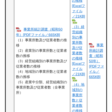
の推移
[Excelフ
ァイル
／21KB]
（3）経
事業所統計調査（昭和50
営組織
年）[PDFファイル／665KB]
別の事
（1）事業所数及び従業者数の推
業所数
事業
移
及び従
（2）産業別の事業所数と従業者
所統計調
業者数
数の推移
査（昭和
の推移
（3）経営組織別の事業所数及び
50年）
[Excelフ
従業者数の推移
[PDFファ
ァイル
（4）地域別の事業所数と従業者
イル／
／21KB]
数の推移
665KB]
（5）産業中分類、経営組織別の
（4）地
事業所数及び従業者数（全事業
域別の
所）
事業所
数と従
業者数
の推移