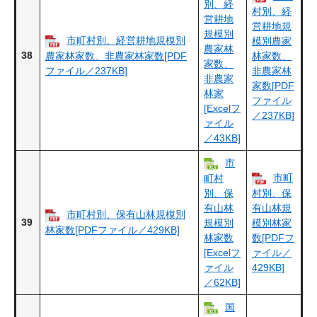
別、経
村別、経
営耕地
営耕地規
規模別
市町村別、経営耕地規模別
模別農家
農家林
38
農家林家数、非農家林家数[PDF
林家数、
家数、
ファイル／237KB]
非農家林
非農家
家数[PDF
林家
ファイル
[Excelフ
／237KB]
ァイル
／43KB]
市
市町
町村
別、保
村別、保
有山林
有山林規
市町村別、保有山林規模別
39
規模別
模別林家
林家数[PDFファイル／429KB]
林家数
数[PDFフ
[Excelフ
ァイル／
ァイル
429KB]
／62KB]
国