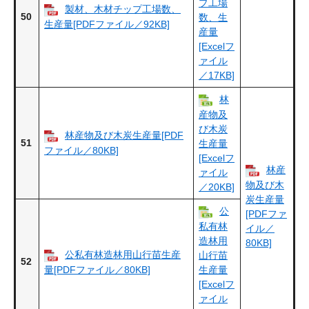
プ工場
製材、木材チップ工場数、
50
数、生
生産量[PDFファイル／92KB]
産量
[Excelフ
ァイル
／17KB]
林
産物及
び木炭
林産物及び木炭生産量[PDF
51
生産量
ファイル／80KB]
[Excelフ
林産
ァイル
物及び木
／20KB]
炭生産量
公
[PDFファ
私有林
イル／
造林用
80KB]
公私有林造林用山行苗生産
山行苗
52
量[PDFファイル／80KB]
生産量
[Excelフ
ァイル