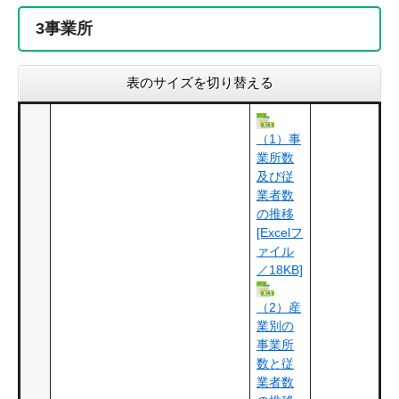
3
事業所
表のサイズを切り替える
（1）事
業所数
及び従
業者数
の推移
[Excelフ
ァイル
／18KB]
（2）産
業別の
事業所
数と従
業者数