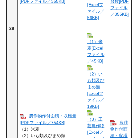
[PDFファイル／355KB]
台数[PDF
[Excelフ
ファイル
ァイル／
／355KB]
56KB]
28
（1）米
麦[Excel
ファイル
／45KB]
（2）い
も類及び
まめ類
[Excelフ
ァイル／
19KB]
農作物作付面積・収穫量
（3）工
農作
[PDFファイル／754KB]
芸農作物
（1）米麦
物作付面
[Excelフ
（2）いも類及びまめ類
積・収穫