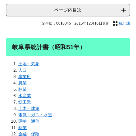
ページ内目次
記事ID：0010045
2015年12月10日更新
統計課
岐阜県統計書（昭和51年）
土地・気象
人口
事業所
農業
林業
水産業
鉱工業
土木・建築
電気・ガス・水道
運輸・通信
商業
金融・保険