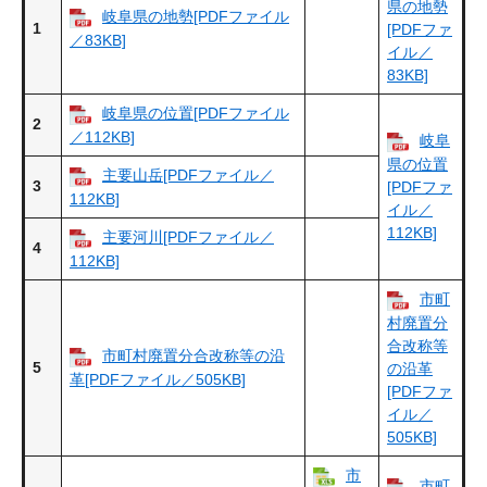
県の地勢
岐阜県の地勢[PDFファイル
1
[PDFファ
／83KB]
イル／
83KB]
岐阜県の位置[PDFファイル
2
／112KB]
岐阜
県の位置
主要山岳[PDFファイル／
3
[PDFファ
112KB]
イル／
112KB]
主要河川[PDFファイル／
4
112KB]
市町
村廃置分
合改称等
市町村廃置分合改称等の沿
5
の沿革
革[PDFファイル／505KB]
[PDFファ
イル／
505KB]
市
市町