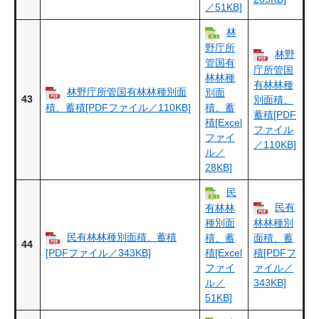
／51KB]
林
野庁所
林野
管国有
庁所管国
林林種
有林林種
林野庁所管国有林林種別面
別面
43
別面積、
積、蓄積[PDFファイル／110KB]
積、蓄
蓄積[PDF
積[Excel
ファイル
ファイ
／110KB]
ル／
28KB]
民
民有
有林林
種別面
林林種別
民有林林種別面積、蓄積
積、蓄
面積、蓄
44
[PDFファイル／343KB]
積[Excel
積[PDFフ
ファイ
ァイル／
ル／
343KB]
51KB]