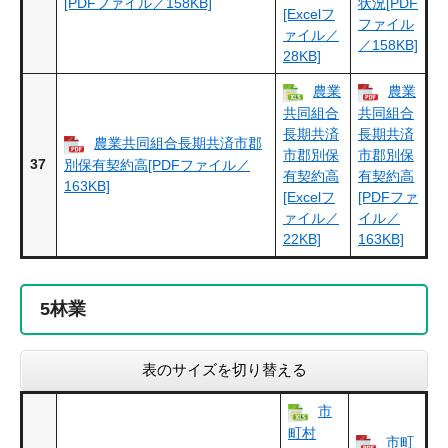
[PDFファイル／158KB]
状況[PDF
[Excelフ
ファイル
ァイル／
／158KB]
28KB]
農業
農業
共同組合
共同組合
長期共済
長期共済
農業共同組合長期共済市郡
市郡別保
市郡別保
37
別保有契約高[PDFファイル／
有契約高
有契約高
163KB]
[Excelフ
[PDFファ
ァイル／
イル／
22KB]
163KB]
5
林業
表のサイズを切り替える
市
町村
市町