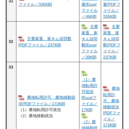
31
ファイル／335KB]
量[Excel
量[PDFフ
ファイル
ァイル／
／46KB]
335KB]
主要
主要
家畜、家
家畜、家
主要家畜、家きん頭羽数
きん頭羽
きん頭羽
32
[PDFファイル／237KB]
数[Excel
数[PDFフ
ファイル
ァイル／
／39KB]
237KB]
33
（1）農
地転用許
農地
可状況
転用許
農地転用許可、農地移動状
[Excelフ
可、農地
況[PDFファイル／172KB]
ァイル／
移動状況
（1）農地転用許可状況
17KB]
[PDFファ
（2）農地移動状況
イル／
（2）農
172KB]
地移動状