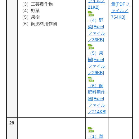
ァイル／
（3）工芸農作物
量[PDFフ
21KB]
（4）野菜
ァイル／
（5）果樹
754KB]
（4）野
（6）飼肥料用作物
菜[Excel
ファイル
／36KB]
（5）果
樹[Excel
ファイル
／29KB]
（6）飼
肥料用作
物[Excel
ファイル
／214KB]
29
（1）単