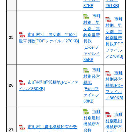
37KB]
251KB]
市町
市町
村別、男
村別、男
女別、年
女別、年
市町村別、男女別、年齢別
齢別世帯
25
齢別世帯
世帯員数[PDFファイル／270KB]
員数
員数[PDF
[Excelフ
ファイル
ァイル／
／270KB]
35KB]
市町
市町
村別経営
村別経営
市町村別経営耕地[PDFファ
耕地
26
耕地[PDF
イル／860KB]
[Excelフ
ファイル
ァイル／
／860KB]
68KB]
市町
市町
村別農用
村別農用
機械所有
市町村別農用機械所有台数
機械所有
27
台数