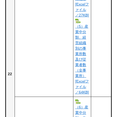
[Excelフ
ァイル
／27KB]
（5）産
業中分
類、経
営組織
別の事
業所数
及び従
業者数
（全事
22
業所）
[Excelフ
ァイル
／64KB]
（6）産
業中分