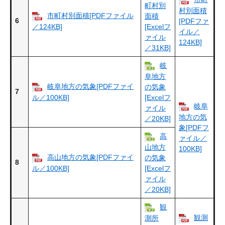
町村別
村別面積
市町村別面積[PDFファイル
面積
6
[PDFファ
／124KB]
[Excelフ
イル／
ァイル
124KB]
／31KB]
岐
阜地方
岐阜地方の気象[PDFファイ
の気象
7
ル／100KB]
[Excelフ
岐阜
ァイル
地方の気
／20KB]
象[PDFフ
高
ァイル／
山地方
100KB]
高山地方の気象[PDFファイ
の気象
8
ル／100KB]
[Excelフ
ァイル
／20KB]
観
観測
測所