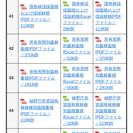
国有林伐
国有林伐
国有林伐採面積
採面積および
採面積および
および伐採材積
41
伐採材積[Excel
伐採材積[PDF
[PDFファイル／
ファイル／
ファイル／
113KB]
29KB]
113KB]
所有形態
所有形態
所有形態別森林
別森林面積
別森林面積
42
面積[PDFファイル
[Excelファイル
[PDFファイル
／370KB]
／53KB]
／370KB]
所有形態
所有形態
所有形態別森林
別森林蓄積
別森林蓄積
43
蓄積[PDFファイル
[Excelファイル
[PDFファイル
／291KB]
／55KB]
／291KB]
林野庁所
林野庁所
林野庁所管国有
管国有林林種
管国有林林種
林林種別面積蓄積
44
別面積蓄積
別面積蓄積
[PDFファイル／
[Excelファイル
[PDFファイル
119KB]
／32KB]
／119KB]