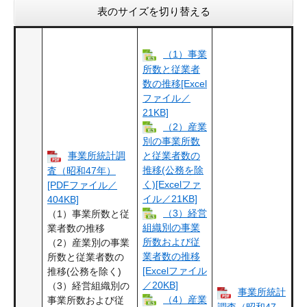
表のサイズを切り替える
（1）事業
所数と従業者
数の推移[Excel
ファイル／
21KB]
（2）産業
別の事業所数
と従業者数の
事業所統計調
推移(公務を除
査（昭和47年）
く)[Excelファ
[PDFファイル／
イル／21KB]
404KB]
（3）経営
（1）事業所数と従
組織別の事業
業者数の推移
所数および従
（2）産業別の事業
業者数の推移
所数と従業者数の
[Excelファイル
推移(公務を除く)
／20KB]
（3）経営組織別の
事業所統計
（4）産業
事業所数および従
調査（昭和47