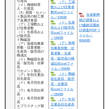
引渡高
（ア）工場
（イ）織物卸受
数および従業者
入・引渡高
数[Excelファイ
（3）雑貨・セメン
生産動態
ト製品等の軽工業
ル／20KB]
統計調査およ
ア金属洋食器
（イ）生産
（ア）工場数およ
び繊維流通統
高および販売高
び従業者数
計調査[PDFフ
（イ）生産高およ
[Excelファイル
ァイル／
び販売高
／18KB]
イ陶磁器
806KB]
（ア）規模
（ア）規模別事業
所数・従業者数・
別事業所数・従
生産高・販売高の
業者数・生産
構成比
高・販売高の構
（イ）陶磁器生産
高・販売高・在庫
成比[Excelファ
高
イル／20KB]
ウセメント製品
（イ）陶磁
（ア）年別主要品
目生産高
器生産高・販売
（イ）各月別生産
高・在庫高
高
[Excelファイル
（ウ）各月別出荷
／26KB]
高
（エ）各月別在庫
（ア）年別
高
主要品目生産高
エプラスチック製