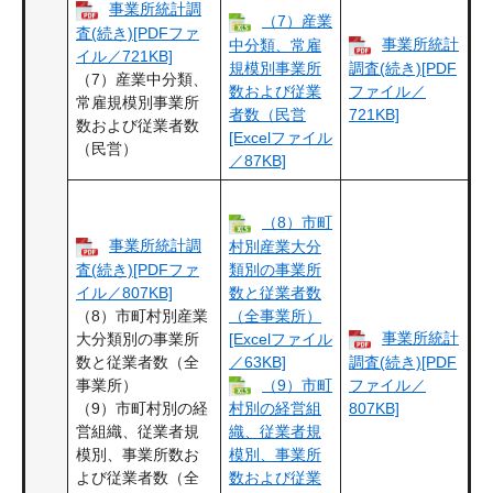
事業所統計調
（7）産業
査(続き)[PDFファ
事業所統計
中分類、常雇
イル／721KB]
規模別事業所
調査(続き)[PDF
（7）産業中分類、
数および従業
ファイル／
常雇規模別事業所
者数（民営
721KB]
数および従業者数
[Excelファイル
（民営）
／87KB]
（8）市町
事業所統計調
村別産業大分
査(続き)[PDFファ
類別の事業所
イル／807KB]
数と従業者数
（8）市町村別産業
（全事業所）
事業所統計
大分類別の事業所
[Excelファイル
数と従業者数（全
／63KB]
調査(続き)[PDF
事業所）
（9）市町
ファイル／
（9）市町村別の経
807KB]
村別の経営組
営組織、従業者規
織、従業者規
模別、事業所数お
模別、事業所
よび従業者数（全
数および従業