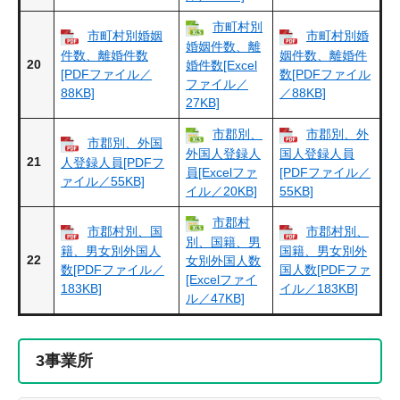
市町村別
市町村別婚姻
市町村別婚
婚姻件数、離
件数、離婚件数
姻件数、離婚件
20
婚件数[Excel
[PDFファイル／
数[PDFファイル
ファイル／
88KB]
／88KB]
27KB]
市郡別、
市郡別、外
市郡別、外国
外国人登録人
国人登録人員
21
人登録人員[PDFフ
員[Excelファ
[PDFファイル／
ァイル／55KB]
イル／20KB]
55KB]
市郡村
市郡村別、国
市郡村別、
別、国籍、男
籍、男女別外国人
国籍、男女別外
22
女別外国人数
数[PDFファイル／
国人数[PDFファ
[Excelファイ
183KB]
イル／183KB]
ル／47KB]
3
事業所