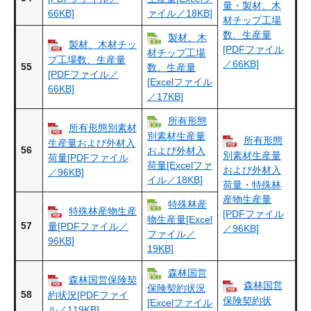
量・製材、木
66KB]
ァイル／18KB]
材チップ工場
数、生産量
製材、木
製材、木材チッ
[PDFファイル
材チップ工場
プ工場数、生産量
／66KB]
55
数、生産量
[PDFファイル／
[Excelファイル
66KB]
／17KB]
所有形態
所有形態別素材
別素材生産量
所有形態
生産量および外材入
56
および外材入
別素材生産量
荷量[PDFファイル
荷量[Excelファ
および外材入
／96KB]
イル／18KB]
荷量・特殊林
産物生産量
特殊林産
特殊林産物生産
[PDFファイル
物生産量[Excel
57
量[PDFファイル／
／96KB]
ファイル／
96KB]
19KB]
森林国営
森林国営保険契
森林国営
保険契約状況
58
約状況[PDFファイ
保険契約状
[Excelファイル
ル／119KB]