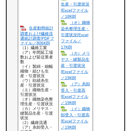
生産・引渡状況
[Excelファイル
／18KB]
（オ）織物
生産動態統計
染色整理生産・
調査および繊維流
引渡状況[Excel
通統計調査[PDFフ
ファイル／
ァイル／806KB]
17KB]
（1）繊維工業
（ア）年間延工場
（カ）メリ
数および延従業者
ヤス・縫製品生
数
産・引渡状況
（イ）製綿・細幅
織物・組ひも生
[Excelファイル
産・引渡状況
／19KB]
（ウ）紡績糸生
（ア）糸卸
産・引渡状況
（エ）織物生産・
受入・引渡高
引渡状況
[Excelファイル
（オ）織物染色整
／19KB]
理生産・引渡状況
（カ）メリヤス・
（イ）織物
縫製品生産・引渡
卸受入・引渡高
状況
[Excelファイル
（2）繊維流通
／19KB]
（ア）糸卸受入・