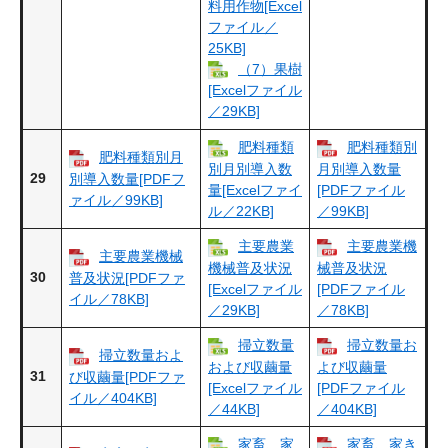
料用作物[Excel
ファイル／
25KB]
（7）果樹
[Excelファイル
／29KB]
肥料種類
肥料種類別
肥料種類別月
別月別導入数
月別導入数量
29
別導入数量[PDFフ
量[Excelファイ
[PDFファイル
ァイル／99KB]
ル／22KB]
／99KB]
主要農業
主要農業機
主要農業機械
機械普及状況
械普及状況
30
普及状況[PDFファ
[Excelファイル
[PDFファイル
イル／78KB]
／29KB]
／78KB]
掃立数量
掃立数量お
掃立数量およ
および収繭量
よび収繭量
31
び収繭量[PDFファ
[Excelファイル
[PDFファイル
イル／404KB]
／44KB]
／404KB]
家畜、家
家畜、家き