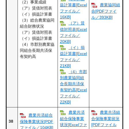
（2）事業成績
農業協同組
益計算書[Excel
（ア）賃借対照表
ファイル／
合[PDFファイ
（イ）損益計算書
16KB]
ル／393KB]
（3）総合農業協同
（ア）賃
組合財務状況
借対照表[Excel
（ア）賃借対照表
ファイル／
（イ）損益計算書
20KB]
（4）市郡別農業協
（イ）損
同組合長期共済保
益計算書[Excel
有契約高
ファイル／
21KB]
（4）市郡
別農業協同組
合長期共済保
有契約高[Excel
ファイル／
22KB]
農業共済
農業共済組
農業共済組合
組合保険事業
合保険事業状況
38
保険事業状況[PDF
状況[Excelファ
[PDFファイル
ファイル／104KB]