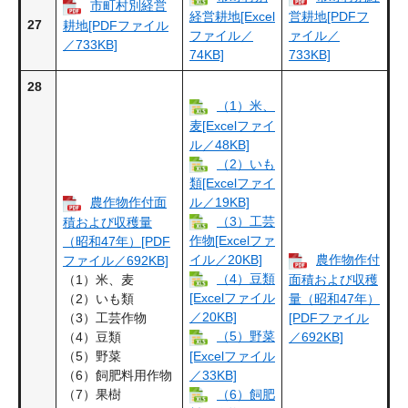
市町村別経営
経営耕地[Excel
営耕地[PDFフ
27
耕地[PDFファイル
ファイル／
ァイル／
／733KB]
74KB]
733KB]
28
（1）米、
麦[Excelファイ
ル／48KB]
（2）いも
類[Excelファイ
ル／19KB]
農作物作付面
（3）工芸
積および収穫量
作物[Excelファ
（昭和47年）[PDF
イル／20KB]
農作物作付
ファイル／692KB]
（4）豆類
（1）米、麦
面積および収穫
[Excelファイル
（2）いも類
量（昭和47年）
／20KB]
（3）工芸作物
[PDFファイル
（5）野菜
（4）豆類
／692KB]
（5）野菜
[Excelファイル
（6）飼肥料用作物
／33KB]
（7）果樹
（6）飼肥