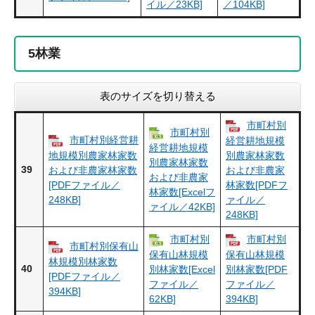
イル／23KB]
／104KB]
5
林業
表のサイズを切り替える
市町村別
市町村別
市町村別経営耕
経営耕地規模
経営耕地規模
地規模別農家林家数
別農家林家数
別農家林家数
39
および非農家林家数
および非農家
および非農家
[PDFファイル／
林家数[PDFフ
林家数[Excelフ
248KB]
ァイル／
ァイル／42KB]
248KB]
市町村別
市町村別
市町村別保有山
保有山林規模
保有山林規模
林規模別林家数
40
別林家数[Excel
別林家数[PDF
[PDFファイル／
ファイル／
ファイル／
394KB]
62KB]
394KB]