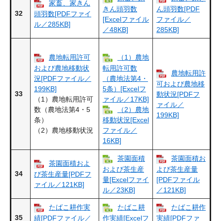
家畜、家きん
きん頭羽数
ん頭羽数[PDF
32
頭羽数[PDFファイ
[Excelファイル
ファイル／
ル／285KB]
／48KB]
285KB]
農地転用許可
（1）農地
および農地移動状
転用許可数
農地転用許
況[PDFファイル／
（農地法第4・
可および農地移
199KB]
5条）[Excelフ
33
動状況[PDFフ
（1）農地転用許可
ァイル／17KB]
ァイル／
数（農地法第4・5
（2）農地
199KB]
条）
移動状況[Excel
（2）農地移動状況
ファイル／
16KB]
茶園面積
茶園面積お
茶園面積およ
および茶生産
よび茶生産量
34
び茶生産量[PDFフ
量[Excelファイ
[PDFファイル
ァイル／121KB]
ル／23KB]
／121KB]
たばこ耕作実
たばこ耕
たばこ耕作
35
績[PDFファイル／
作実績[Excelフ
実績[PDFファ