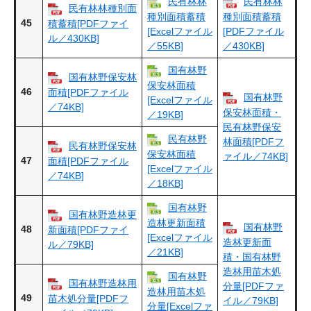
民有林林
民有林林
民有林林種別面
種別面積蓄積
種別面積蓄積
45
積蓄積[PDFファイ
[Excelファイル
[PDFファイル
ル／430KB]
／55KB]
／430KB]
国有林野
国有林野保安林
保安林面積
46
面積[PDFファイル
国有林野
[Excelファイル
／74KB]
保安林面積・
／19KB]
民有林野保安
民有林野
林面積[PDFフ
民有林野保安林
保安林面積
ァイル／74KB]
47
面積[PDFファイル
[Excelファイル
／74KB]
／18KB]
国有林野
国有林野造林更
造林更新面積
国有林野
48
新面積[PDFファイ
[Excelファイル
造林更新面
ル／79KB]
／21KB]
積・国有林野
造林用苗木処
国有林野
国有林野造林用
分量[PDFファ
造林用苗木処
49
苗木処分量[PDFフ
イル／79KB]
分量[Excelファ