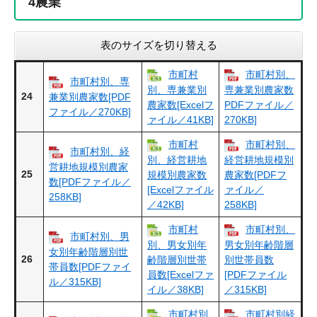
4
農業
表のサイズを切り替える
市町村
市町村別、
市町村別、専
別、専兼業別
専兼業別農家数
24
兼業別農家数[PDF
農家数[Excelフ
PDFファイル／
ファイル／270KB]
ァイル／41KB]
270KB]
市町村
市町村別、
市町村別、経
別、経営耕地
経営耕地規模別
営耕地規模別農家
25
規模別農家数
農家数[PDFフ
数[PDFファイル／
[Excelファイル
ァイル／
258KB]
／42KB]
258KB]
市町村
市町村別、
市町村別、男
別、男女別年
男女別年齢階層
女別年齢階層別世
26
齢階層別世帯
別世帯員数
帯員数[PDFファイ
員数[Excelファ
[PDFファイル
ル／315KB]
イル／38KB]
／315KB]
市町村別
市町村別経