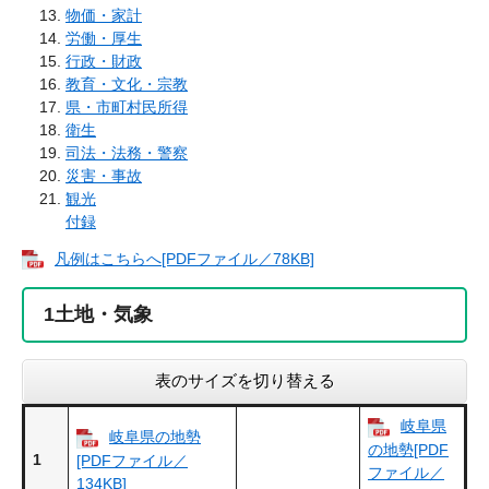
物価・家計
労働・厚生
行政・財政
教育・文化・宗教
県・市町村民所得
衛生
司法・法務・警察
災害・事故
観光
付録
凡例はこちらへ[PDFファイル／78KB]
1
土地・気象
表のサイズを切り替える
岐阜県
岐阜県の地勢
の地勢[PDF
1
[PDFファイル／
ファイル／
134KB]