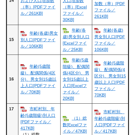
14
および人口増加数
人口増加数
加数（率）[PDF
（率）[PDFファイ
（率）[Excel
ファイル／
ル／261KB]
ファイル／
261KB]
30KB]
年齢(各
年齢(各歳)
年齢(各歳)男女
歳)男女別人口
男女別人口[PDF
15
別人口[PDFファイ
[Excelファイ
ファイル／
ル／106KB]
ル／25KB]
106KB]
年齢(5歳
年齢(5歳階
年齢(5歳階
階級)、配偶関
級)、配偶関係(4
級)、配偶関係(4区
係(4区分)、男
区分)、男女別15
16
分)、男女別15歳以
女別15歳以上
歳以上人口[PDF
上人口[PDFファイ
人口[Excelフ
ファイル／
ル／70KB]
ァイル／
70KB]
20KB]
17
市町村別、年
市町村別、
齢(5歳階級)別人口
（1）総
年齢(5歳階級)別
[PDFファイル／
数[Excelファ
人口[PDFファイ
417KB]
イル／47KB]
ル／417KB]
（1）総数