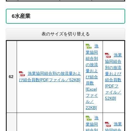
6
水産業
表のサイズを切り替える
漁
業協同
漁業
組合別
協同組合
の放流
別の放流
量およ
漁業協同組合別の放流量およ
量および
62
び組合
び組合員数[PDFファイル／52KB]
組合員数
員数
[PDFフ
[Excel
ァイル／
ファイ
52KB]
ル／
22KB]
漁
漁業
業協同
組合別
協同組合