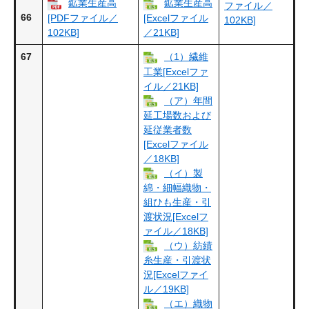
鉱業生産高
鉱業生産高
ファイル／
66
[PDFファイル／
[Excelファイル
102KB]
102KB]
／21KB]
67
（1）繊維
工業[Excelファ
イル／21KB]
（ア）年間
延工場数および
延従業者数
[Excelファイル
／18KB]
（イ）製
綿・細幅織物・
組ひも生産・引
渡状況[Excelフ
ァイル／18KB]
（ウ）紡績
糸生産・引渡状
況[Excelファイ
ル／19KB]
（エ）織物