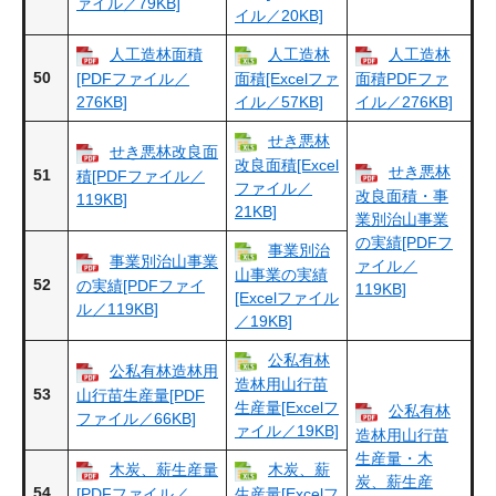
ァイル／79KB]
イル／20KB]
人工造林面積
人工造林
人工造林
50
[PDFファイル／
面積[Excelファ
面積PDFファ
276KB]
イル／57KB]
イル／276KB]
せき悪林
せき悪林改良面
改良面積[Excel
せき悪林
51
積[PDFファイル／
ファイル／
改良面積・事
119KB]
21KB]
業別治山事業
の実績[PDFフ
事業別治
事業別治山事業
ァイル／
山事業の実績
52
の実績[PDFファイ
119KB]
[Excelファイル
ル／119KB]
／19KB]
公私有林
公私有林造林用
造林用山行苗
53
山行苗生産量[PDF
生産量[Excelフ
公私有林
ファイル／66KB]
ァイル／19KB]
造林用山行苗
生産量・木
木炭、薪生産量
木炭、薪
炭、薪生産
54
[PDFファイル／
生産量[Excelフ