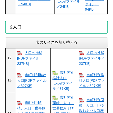
[Excelファイル
／94KB]
ァイル／
／24KB]
94KB]
2
人口
表のサイズを切り替える
人口の推移
人口の推移
12
[PDFファイル／
[PDFファイル／
237KB]
237KB]
市町村別
市町村別推計
市町村別推
推計人口
13
人口[PDFファイル
計人口[PDFファ
[Excelファイ
／327KB]
イル／327KB]
ル／37KB]
市町村別
市町村別面
市町村別面
面積、人口、
積、人口、世帯
積、人口、世帯数
世帯数および
数および人口増