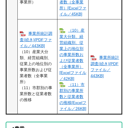
事業所）
者数（全事業
所）[Excelファ
イル／45KB]
（10）産
事業所統計調
業大分類、経
査(続き)[PDFファ
営組織別、従
イル／443KB]
業上の地位別
（10）産業大分
の事業所数お
事業所統計
類、経営組織別、
よび従業者数
従業上の地位別の
調査(続き)[PDF
（全事業所）
事業所数および従
ファイル／
[Excelファイル
業者数（全事業
443KB]
／42KB]
所）
（11）市
（11）市郡別の事
郡別の事業所
業所数と従業者数
数と従業者数
の推移
の推移[Excelフ
ァイル／26KB]