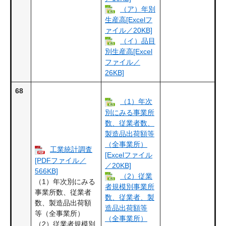
（ア）年別
生産高[Excelフ
ァイル／20KB]
（イ）品目
別生産高[Excel
ファイル／
26KB]
68
（1）年次
別にみる事業所
数、従業者数、
製造品出荷額等
（全事業所）
工業統計調査
[Excelファイル
[PDFファイル／
／20KB]
566KB]
（2）従業
（1）年次別にみる
者規模別事業所
事業所数、従業者
数、従業者、製
数、製造品出荷額
造品出荷額等
等（全事業所）
（全事業所）
（2）従業者規模別