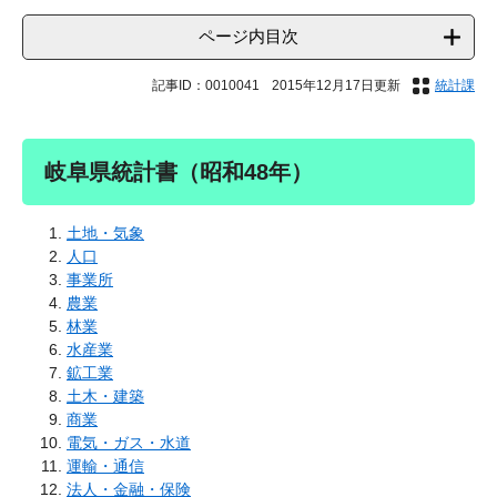
ページ内目次
記事ID：0010041
2015年12月17日更新
統計課
岐阜県統計書（昭和48年）
土地・気象
人口
事業所
農業
林業
水産業
鉱工業
土木・建築
商業
電気・ガス・水道
運輸・通信
法人・金融・保険