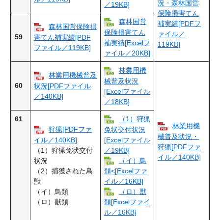
況・森林国営
／19KB]
保険損害てん
森林国営
補実績[PDFフ
森林国営保険損
保険損害てん
ァイル／
59
害てん補実績[PDF
補実績[Excelフ
119KB]
ファイル／119KB]
ァイル／20KB]
林業用機
林業用機械普及
械普及状況
60
状況[PDFファイル
[Excelファイル
／140KB]
／18KB]
61
（1）狩猟
林業用機
狩猟[PDFファ
免状交付状況
械普及状況・
イル／140KB]
[Excelファイル
狩猟[PDFファ
（1）狩猟免状交付
／19KB]
イル／140KB]
状況
（イ）鳥
（2）捕獲された鳥
類<[Excelファ
獣
イル／16KB]
（イ）鳥類
（ロ）獣
（ロ）獣類
類[Excelファイ
ル／16KB]