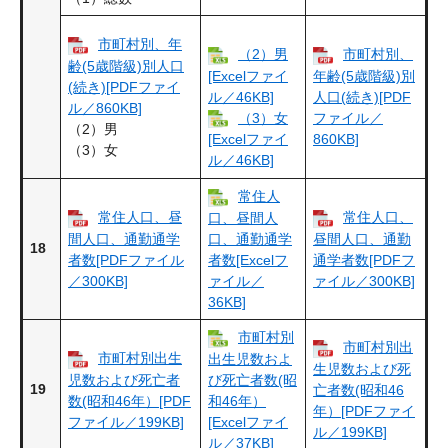
市町村別、年
（2）男
市町村別、
齢(5歳階級)別人口
[Excelファイ
年齢(5歳階級)別
(続き)[PDFファイ
ル／46KB]
人口(続き)[PDF
ル／860KB]
（3）女
ファイル／
（2）男
860KB]
[Excelファイ
（3）女
ル／46KB]
常住人
常住人口、昼
常住人口、
口、昼間人
間人口、通勤通学
口、通勤通学
昼間人口、通勤
18
者数[PDFファイル
者数[Excelフ
通学者数[PDFフ
／300KB]
ァイル／
ァイル／300KB]
36KB]
市町村別
市町村別出
市町村別出生
出生児数およ
生児数および死
児数および死亡者
び死亡者数(昭
19
亡者数(昭和46
数(昭和46年）[PDF
和46年）
年）[PDFファイ
ファイル／199KB]
[Excelファイ
ル／199KB]
ル／37KB]