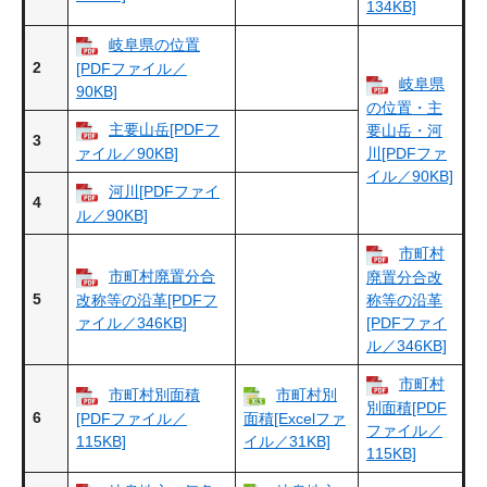
134KB]
岐阜県の位置
2
[PDFファイル／
岐阜県
90KB]
の位置・主
主要山岳[PDFフ
要山岳・河
3
ァイル／90KB]
川[PDFファ
イル／90KB]
河川[PDFファイ
4
ル／90KB]
市町村
市町村廃置分合
廃置分合改
5
改称等の沿革[PDFフ
称等の沿革
ァイル／346KB]
[PDFファイ
ル／346KB]
市町村
市町村別面積
市町村別
別面積[PDF
6
[PDFファイル／
面積[Excelファ
ファイル／
115KB]
イル／31KB]
115KB]