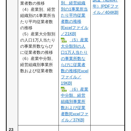
別、経営組織
業者数の推移
年）[PDFファ
別の1事業所当
（4）産業別、経営
イル／404KB]
たり平均従業
組織別の1事業所当
者数の推移
たり平均従業者数
[Excelファイル
の推移
／21KB]
（5）産業大分類別
（5）産業
の人口1万人当たり
の事業所数ならび
大分類別の人
に従業者数の推移
口1万人当たり
（6）産業中分類、
の事業所数な
経営組織別事業所
らびに従業者
数および従業者数
数の推移[Excel
ファイル／
19KB]
（6）産業
中分類、経営
組織別事業所
数および従業
者数[Excelファ
イル／37KB]
23