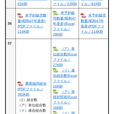
81KB]
ァイル／22KB]
イル／81KB]
米予約販
米予約販売数
米予約販売
売数量(昭和47
量(昭和47年度産)
数量(昭和47年
36
年度産)[Excel
[PDFファイル／
度産)[PDFファ
ファイル／
114KB]
イル／114KB]
28KB]
37
（ア）単
位組合数[Excel
ファイル／
27KB]
（イ）連
合組合数[Excel
ファイル／
農業協同組合
16KB]
[PDFファイル／
（ア）賃
393KB]
借対照表[Excel
（1）組合数
ファイル／
（ア）単位組合数
16KB]
（イ）連合組合数
（イ）損