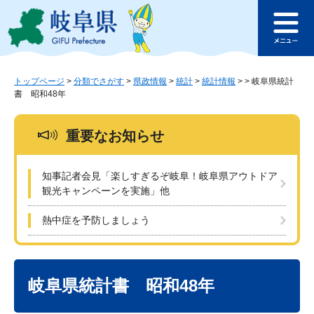
ペ
メ
このページの本文へ
ー
ニ
メ
ジ
ュ
ニ
の
ー
ュ
先
を
ー
頭
飛
トップページ
>
分類でさがす
>
県政情報
>
統計
>
統計情報
>
>
岐阜県統計
書 昭和48年
で
ば
す
し
。
て
重要なお知らせ
本
文
へ
知事記者会見「楽しすぎるぞ岐阜！岐阜県アウトドア
観光キャンペーンを実施」他
熱中症を予防しましょう
本
文
岐阜県統計書 昭和48年