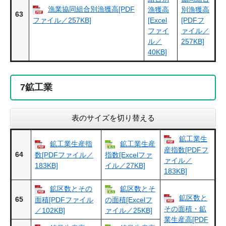
漁業協同組合別漁獲高[PDF
漁獲高
別漁獲高
63
ファイル／257KB]
[Excel
[PDFフ
ファイ
ァイル／
ル／
257KB]
40KB]
7
鉱工業
表のサイズを切り替える
鉱工業生
鉱工業生産指
鉱工業生産
産指数[PDFフ
64
数[PDFファイル／
指数[Excelファ
ァイル／
183KB]
イル／27KB]
183KB]
鉱区数とその
鉱区数とそ
鉱区数と
65
面積[PDFファイル
の面積[Excelフ
その面積・鉱
／102KB]
ァイル／25KB]
業生産高[PDF