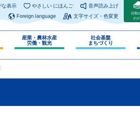
このページの本文へ
がな表示
やさしい にほんご
音声読み上げ
分類
Foreign language
文字サイズ・色変更
さが
産業・農林水産
社会基盤
労働・観光
まちづくり
閉
閉
じ
じ
る
る
事