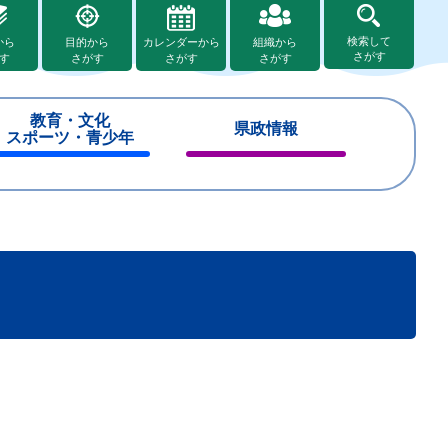
検索して
から
目的から
カレンダーから
組織から
さがす
す
さがす
さがす
さがす
教育・文化
県政情報
スポーツ・青少年
閉
閉
じ
じ
る
る