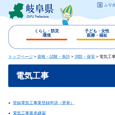
ペ
メ
ふり
ー
ニ
ジ
ュ
の
ー
先
を
くらし・防災
子ども・女性
頭
飛
環境
医療・福祉
で
ば
閉
閉
す
し
じ
じ
。
て
る
る
トップページ
>
資格・試験・免許
>
消防・保安
>
電気工
本
文
本
へ
電気工事
文
登録電気工事業登録申請（更新）
電気工事業承継届