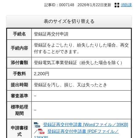
記事ID：0007148
2026年1月22日更新
消防課
表のサイズを切り替える
手続名
登録証再交付申請
登録証をよごしたり、紛失したりした場合、再交
手続内容
付することができます。
添付書類
登録電気工事業登録証（紛失した場合を除く）
手数料
2,200円
提出時期
登録証を汚し、損じ、又は失ったとき
審査基準
−
標準処理
−
期間
登録証再交付申請書 [Wordファイル／39KB]
申請書様
／
登録証再交付申請書 [PDFファイル／
式
136KB]