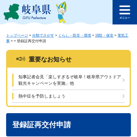
ペ
メ
このページの本文へ
ー
ニ
メ
ジ
ュ
ニ
の
ー
ュ
先
を
ー
頭
飛
トップページ
>
分類でさがす
>
くらし・防災・環境
>
消防・保安
>
電気工
事
>
>
登録証再交付申請
で
ば
す
し
。
て
重要なお知らせ
本
文
へ
知事記者会見「楽しすぎるぞ岐阜！岐阜県アウトドア
観光キャンペーンを実施」他
熱中症を予防しましょう
本
文
登録証再交付申請