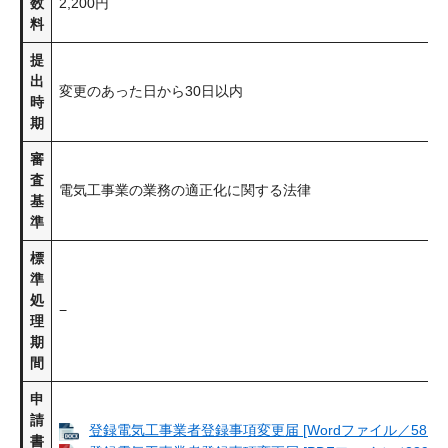
数
2,200円
料
提
出
変更のあった日から30日以内
時
期
審
査
電気工事業の業務の適正化に関する法律
基
準
標
準
処
−
理
期
間
申
請
登録電気工事業者登録事項変更届 [Wordファイル／58KB
書