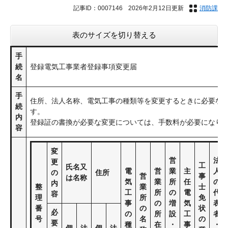
記事ID：0007146
2026年2月12日更新
消防課
表のサイズを切り替える
手
続
登録電気工事業者登録事項変更届
名
手
住所、法人名称、電気工事の種類等を変更するときに必要な
続
す。
内
登録証の書換が必要な変更については、手数料が必要になり
容
変
営
法
更
工
氏名又
電
営
業
主
人
の
住所
営
事
は名称
気
業
所
任
の
内
整
業
士
工
所
の
電
代
容
理
所
免
事
の
増
気
表
番
の
状
必
の
所
設
工
者
号
名
の
要
種
在
・
事
・