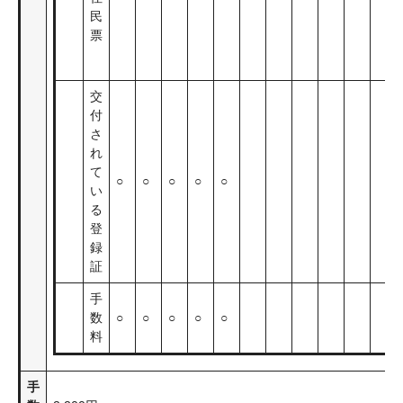
民
票
交
付
さ
れ
て
○
○
○
○
○
い
る
登
録
証
手
数
○
○
○
○
○
料
手