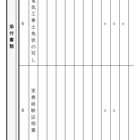
電
気
工
事
6
○
○
○
添
士
付
免
書
状
類
の
写
し
実
務
経
8
験
○
○
証
明
書