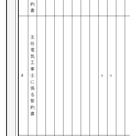
約
書
主
任
電
気
工
事
4
士
○
○
に
係
る
誓
約
書