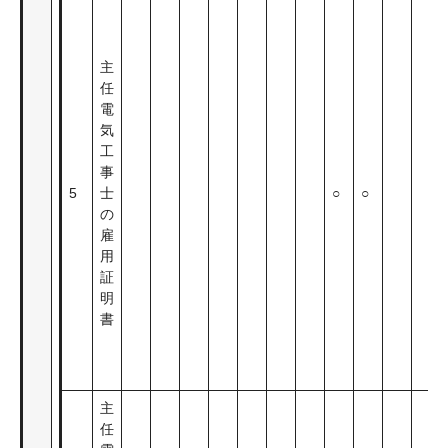
主
任
電
気
工
事
5
士
○
○
の
雇
用
証
明
書
主
任