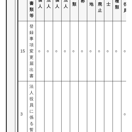
個
法
個
法
称
種
書
類
地
廃
士
役
人
人
人
人
類
類
止
員
等
登
録
事
項
15
変
○
○
○
○
○
○
○
○
○
○
○
更
届
出
書
法
人
役
員
に
3
○
係
る
誓