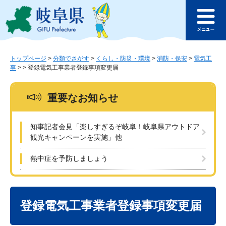
ペ
メ
このページの本文へ
ー
ニ
メ
ジ
ュ
ニ
の
ー
ュ
先
を
ー
頭
飛
トップページ
>
分類でさがす
>
くらし・防災・環境
>
消防・保安
>
電気工
事
>
>
登録電気工事業者登録事項変更届
で
ば
す
し
。
て
重要なお知らせ
本
文
へ
知事記者会見「楽しすぎるぞ岐阜！岐阜県アウトドア
観光キャンペーンを実施」他
熱中症を予防しましょう
本
文
登録電気工事業者登録事項変更届