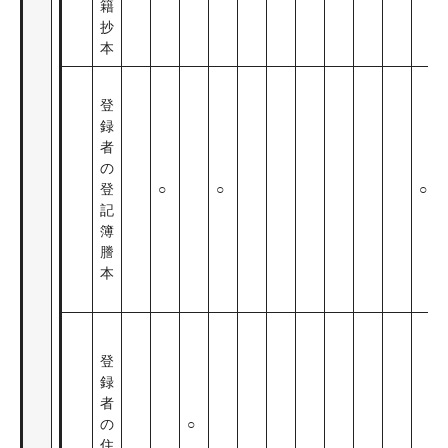
籍
抄
本
登
録
者
の
登
○
○
○
記
簿
謄
本
登
録
者
の
○
住