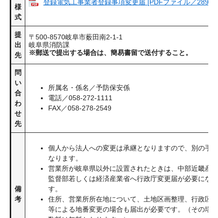
登録電気工事業者登録事項変更届 [PDFファイル／289KB
様
式
提
〒500-8570岐阜市薮田南2-1-1
出
岐阜県消防課
※郵送で提出する場合は、簡易書留で送付すること。
先
問
い
所属名・係名／予防保安係
合
電話／058-272-1111
わ
FAX／058-278-2549
せ
先
個人から法人への変更は承継となりますので、別の手
なります。
営業所が岐阜県以外に設置されたときは、中部近畿産
監督部若しくは経済産業省へ行政庁変更届が必要にな
備
す。
考
住所、営業所所在地について、土地区画整理、行政区
等による地番変更の場合も届出が必要です。（その場