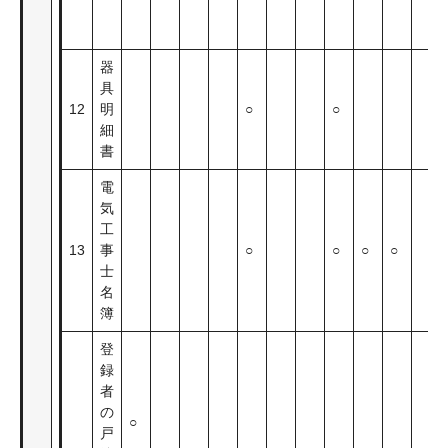
器
具
12
明
○
○
細
書
電
気
工
13
事
○
○
○
○
士
名
簿
登
録
者
の
○
戸