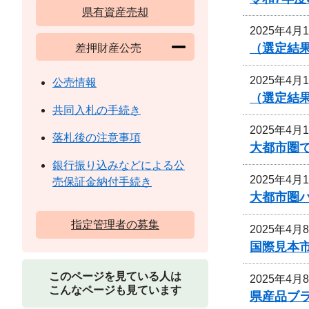
県有資産売却
2025年4月
（選定結
差押財産公売
2025年4月
公売情報
（選定結
共同入札の手続き
2025年4月
落札後の注意事項
大都市圏
銀行振り込みなどによる公
2025年4月
売保証金納付手続き
大都市圏
指定管理者の募集
2025年4月
国際見本
このページを見ている人は
2025年4月
こんなページも見ています
県産品ブ