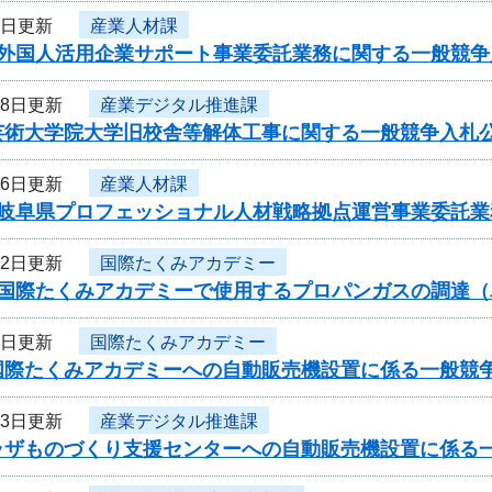
4日更新
産業人材課
度外国人活用企業サポート事業委託業務に関する一般競争
28日更新
産業デジタル推進課
芸術大学院大学旧校舎等解体工事に関する一般競争入札
26日更新
産業人材課
度岐阜県プロフェッショナル人材戦略拠点運営事業委託
12日更新
国際たくみアカデミー
度国際たくみアカデミーで使用するプロパンガスの調達
3日更新
国際たくみアカデミー
国際たくみアカデミーへの自動販売機設置に係る一般競
23日更新
産業デジタル推進課
ラザものづくり支援センターへの自動販売機設置に係る