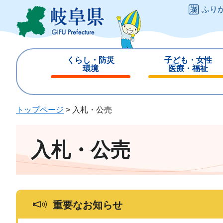
ペ
メ
ふり
ー
ニ
ジ
ュ
の
ー
先
を
くらし・防災
子ども・女性
頭
飛
環境
医療・福祉
で
ば
閉
閉
す
し
じ
じ
。
て
る
る
トップページ
>
入札・公売
本
文
へ
入札・公売
重要なお知らせ