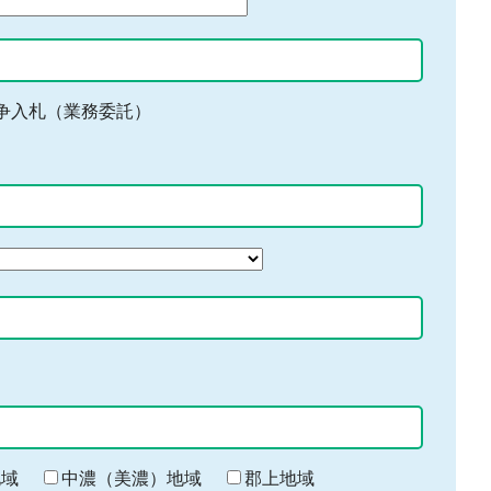
争入札（業務委託）
地域
中濃（美濃）地域
郡上地域