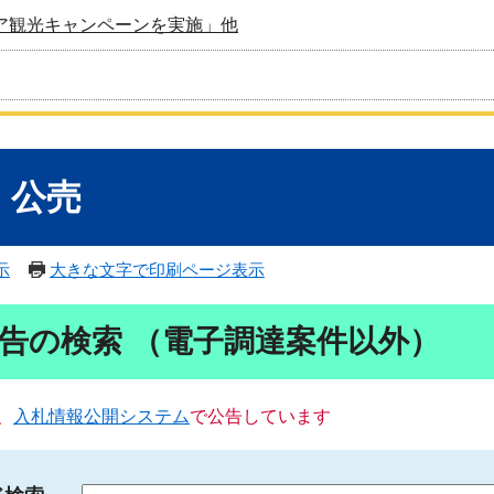
ア観光キャンペーンを実施」他
・公売
示
大きな文字で印刷ページ表示
告の検索 （電子調達案件以外）
、
入札情報公開システム
で公告しています