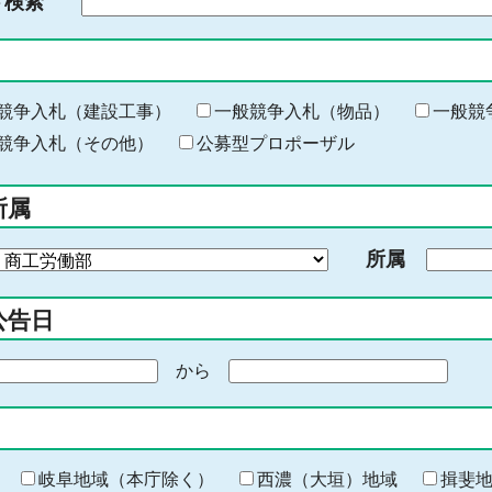
ド検索
検
索
す
る
キ
競争入札（建設工事）
一般競争入札（物品）
一般競
ー
競争入札（その他）
公募型プロポーザル
ワ
ー
所属
ド
を
所属
入
力
公告日
から
期
間
の
終
わ
岐阜地域（本庁除く）
西濃（大垣）地域
揖斐