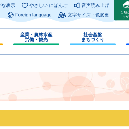
このページの本文へ
がな表示
やさしい にほんご
音声読み上げ
分類
Foreign language
文字サイズ・色変更
さが
産業・農林水産
社会基盤
労働・観光
まちづくり
閉
閉
じ
じ
る
る