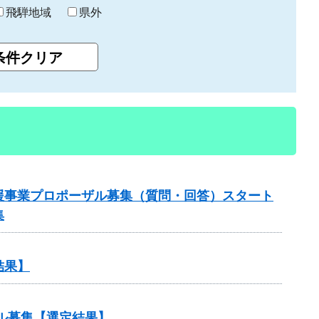
飛騨地域
県外
援事業プロポーザル募集（質問・回答）スタート
集
結果】
ル募集【選定結果】