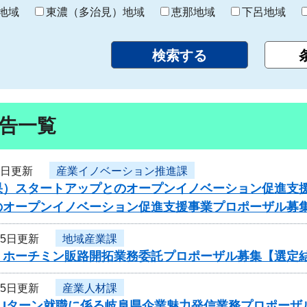
り
地域
東濃（多治見）地域
恵那地域
下呂地域
告一覧
7日更新
産業イノベーション推進課
果）スタートアップとのオープンイノベーション促進支
のオープンイノベーション促進支援事業プロポーザル募
25日更新
地域産業課
・ホーチミン販路開拓業務委託プロポーザル募集【選定
25日更新
産業人材課
度Uターン就職に係る岐阜県企業魅力発信業務プロポーザ