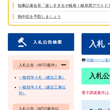
知事記者会見「楽しすぎるぞ岐阜！岐阜県アウトド
熱中症を予防しましょう
本
入札
文
印刷ページ表
入札公告（WTO案件）
入札公
一般競争入札（建設工事）
一般競争入札（建設工事以
電子調達案件は
外）
入札公告（WTO案件以