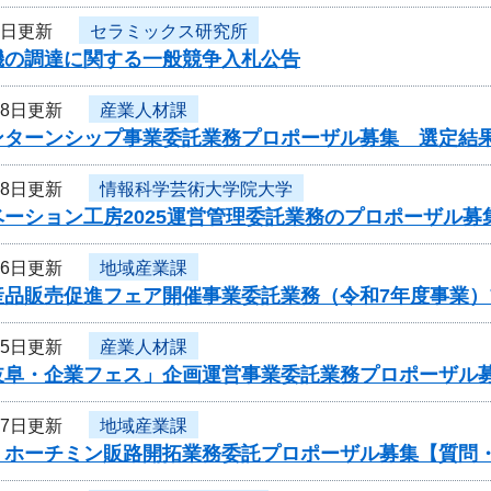
1日更新
セラミックス研究所
機の調達に関する一般競争入札公告
28日更新
産業人材課
ンターンシップ事業委託業務プロポーザル募集 選定結
28日更新
情報科学芸術大学院大学
ーション工房2025運営管理委託業務のプロポーザル募
26日更新
地域産業課
産品販売促進フェア開催事業委託業務（令和7年度事業
25日更新
産業人材課
岐阜・企業フェス」企画運営事業委託業務プロポーザル
17日更新
地域産業課
・ホーチミン販路開拓業務委託プロポーザル募集【質問