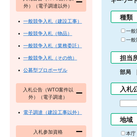
キーワー
外）（電子調達以外）
種類
一般競争入札（建設工事）
一般
一般競争入札（物品）
一般
一般競争入札（業務委託）
担当
一般競争入札（その他）
公募型プロポーザル
部局
入札
入札公告（WTO案件以
外）（電子調達）
期
間
電子調達（建設工事以外）
の
地域
始
入札参加資格
ま
本庁