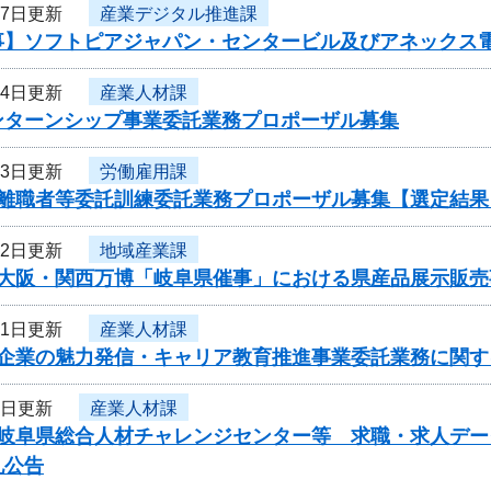
17日更新
産業デジタル推進課
事】ソフトピアジャパン・センタービル及びアネックス
14日更新
産業人材課
ンターンシップ事業委託業務プロポーザル募集
13日更新
労働雇用課
度離職者等委託訓練委託業務プロポーザル募集【選定結果
12日更新
地域産業課
度大阪・関西万博「岐阜県催事」における県産品展示販
11日更新
産業人材課
度企業の魅力発信・キャリア教育推進事業委託業務に関す
6日更新
産業人材課
度岐阜県総合人材チャレンジセンター等 求職・求人デ
札公告