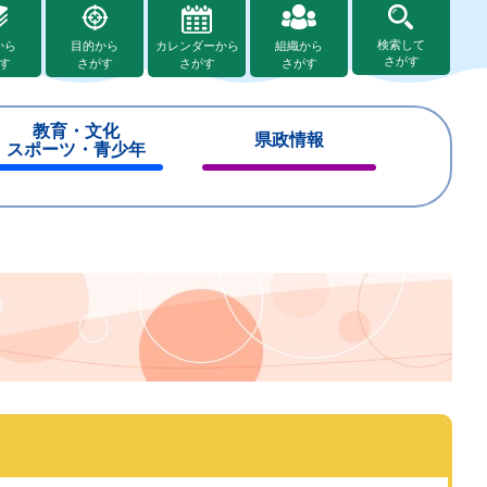
検索して
から
目的から
カレンダーから
組織から
さがす
す
さがす
さがす
さがす
教育・文化
県政情報
スポーツ・青少年
閉
閉
じ
じ
る
る