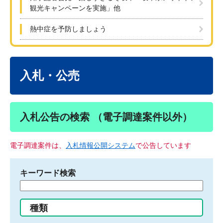
観光キャンペーンを実施」他
熱中症を予防しましょう
本
文
入札・公売
入札公告の検索 （電子調達案件以外）
電子調達案件は、
入札情報公開システム
で公告しています
キーワード検索
検
索
す
種類
る