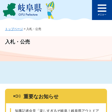
ペ
メ
このページの本文へ
ー
ニ
メ
ジ
ュ
ニ
の
ー
ュ
先
を
ー
頭
飛
トップページ
>
入札・公売
で
ば
す
し
入札・公売
。
て
本
文
へ
重要なお知らせ
知事記者会見「楽しすぎるぞ岐阜！岐阜県アウトドア