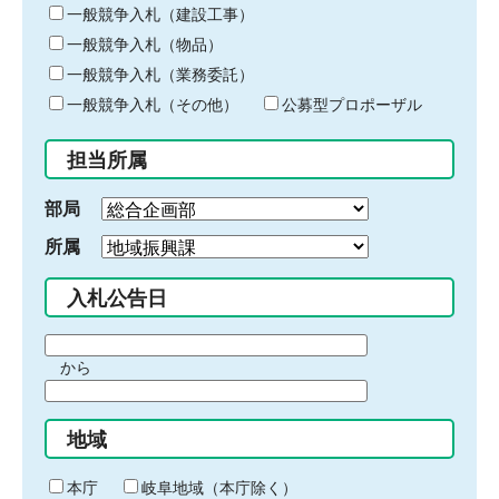
キ
一般競争入札（建設工事）
ー
一般競争入札（物品）
ワ
一般競争入札（業務委託）
ー
ド
一般競争入札（その他）
公募型プロポーザル
を
入
担当所属
力
部局
所属
入札公告日
期
から
間
期
の
間
始
地域
の
ま
終
り
わ
本庁
岐阜地域（本庁除く）