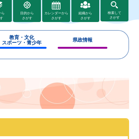
検索して
から
目的から
カレンダーから
組織から
さがす
す
さがす
さがす
さがす
教育・文化
県政情報
スポーツ・青少年
閉
閉
じ
じ
る
る