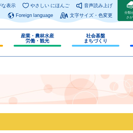
このページの本文へ
がな表示
やさしい にほんご
音声読み上げ
分類
Foreign language
文字サイズ・色変更
さが
産業・農林水産
社会基盤
労働・観光
まちづくり
閉
閉
じ
じ
る
る