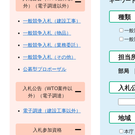
キーワー
外）（電子調達以外）
種類
一般競争入札（建設工事）
一般
一般競争入札（物品）
一般
一般競争入札（業務委託）
担当
一般競争入札（その他）
公募型プロポーザル
部局
入札
入札公告（WTO案件以
外）（電子調達）
期
間
電子調達（建設工事以外）
の
地域
始
入札参加資格
ま
本庁