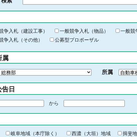
ド検索
検
索
す
る
キ
競争入札（建設工事）
一般競争入札（物品）
一般競
ー
競争入札（その他）
公募型プロポーザル
ワ
ー
所属
ド
を
所属
入
力
公告日
から
期
間
の
終
わ
岐阜地域（本庁除く）
西濃（大垣）地域
揖斐