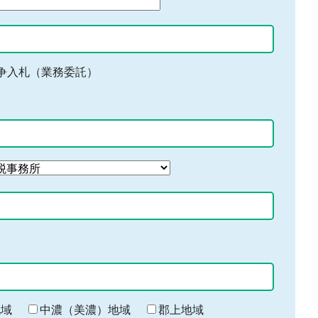
争入札（業務委託）
地域
中濃（美濃）地域
郡上地域