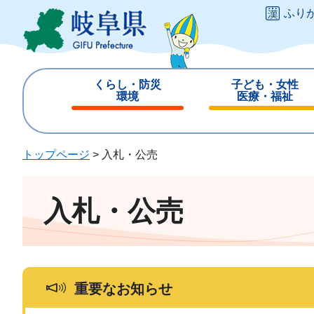
ペ
メ
ふり
ー
ニ
ジ
ュ
の
ー
先
を
くらし・防災
子ども・女性
頭
飛
環境
医療・福祉
で
ば
閉
閉
す
し
じ
じ
。
て
る
る
トップページ
>
入札・公売
本
文
へ
入札・公売
重要なお知らせ