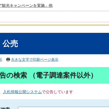
ア観光キャンペーンを実施」他
・公売
示
大きな文字で印刷ページ表示
告の検索 （電子調達案件以外）
、
入札情報公開システム
で公告しています