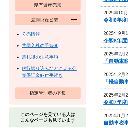
県有資産売却
2025年10
令和8年
差押財産公売
2025年9月
公売情報
令和8年
共同入札の手続き
2025年2月
落札後の注意事項
「自動車
銀行振り込みなどによる公
2025年2月
売保証金納付手続き
「軽自動
指定管理者の募集
2025年2月
令和7年
このページを見ている人は
2025年1月
こんなページも見ています
自動車税