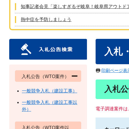
知事記者会見「楽しすぎるぞ岐阜！岐阜県アウトド
熱中症を予防しましょう
本
入札
文
印刷ページ表
入札公告（WTO案件）
入札公
一般競争入札（建設工事）
一般競争入札（建設工事以
電子調達案件は
外）
入札公告（WTO案件以