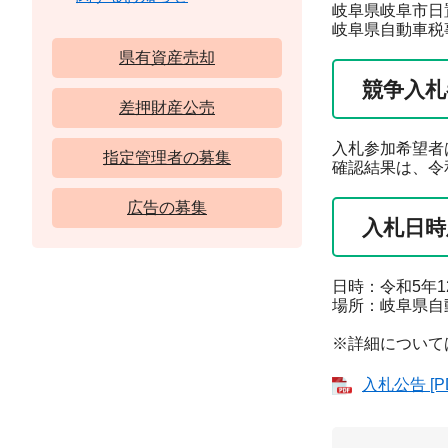
岐阜県岐阜市日置
岐阜県自動車税
県有資産売却
競争入札
差押財産公売
入札参加希望者
指定管理者の募集
確認結果は、令
広告の募集
入札日時
日時：令和5年1
場所：岐阜県自動
※詳細について
入札公告 [P