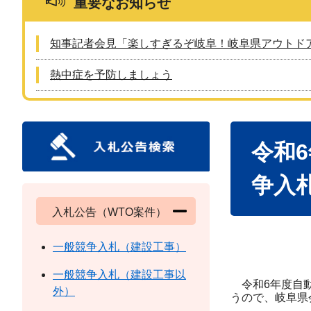
重要なお知らせ
知事記者会見「楽しすぎるぞ岐阜！岐阜県アウトド
熱中症を予防しましょう
本
令和
文
争入
入札公告（WTO案件）
一般競争入札（建設工事）
一般競争入札（建設工事以
令和6年度自動
外）
うので、岐阜県