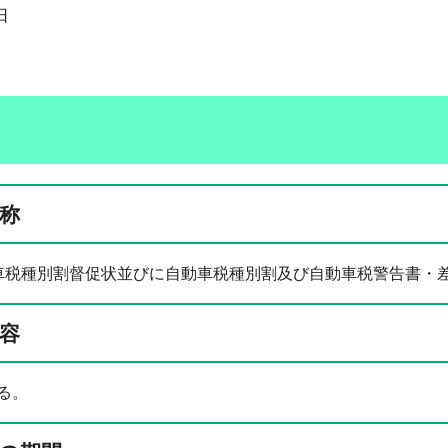
日
称
車税種別割督促状並びに自動車税種別割及び自動車税警告書・
容
る。