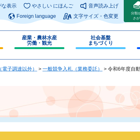
このページの本文へ
がな表示
やさしい にほんご
音声読み上げ
分類
Foreign language
文字サイズ・色変更
さが
産業・農林水産
社会基盤
労働・観光
まちづくり
閉
閉
じ
じ
る
る
（電子調達以外）
>
一般競争入札（業務委託）
>
令和6年度自