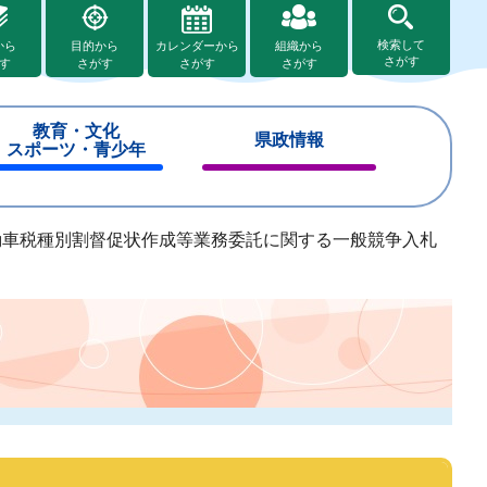
検索して
から
目的から
カレンダーから
組織から
さがす
す
さがす
さがす
さがす
教育・文化
県政情報
スポーツ・青少年
閉
閉
じ
じ
る
る
動車税種別割督促状作成等業務委託に関する一般競争入札