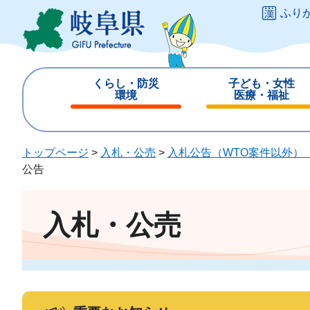
ペ
メ
ふり
ー
ニ
ジ
ュ
の
ー
先
を
くらし・防災
子ども・女性
頭
飛
環境
医療・福祉
で
ば
閉
閉
す
し
じ
じ
。
て
る
る
トップページ
>
入札・公売
>
入札公告（WTO案件以外）
本
公告
文
へ
入札・公売